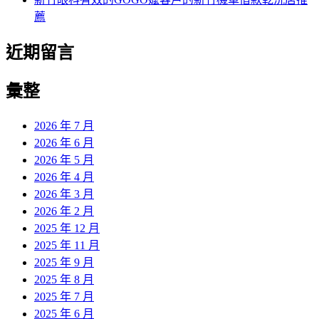
薦
近期留言
彙整
2026 年 7 月
2026 年 6 月
2026 年 5 月
2026 年 4 月
2026 年 3 月
2026 年 2 月
2025 年 12 月
2025 年 11 月
2025 年 9 月
2025 年 8 月
2025 年 7 月
2025 年 6 月