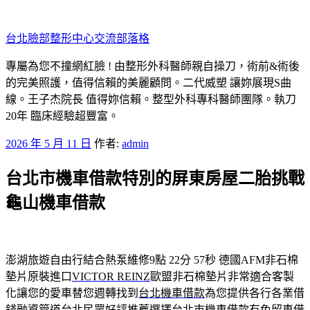
跳
至
台北臉部整形中心交流部落格
主
要
專屬為您不撞網紅臉 ! 由整形外科醫師親自操刀，術前&術後
內
的完美照護，值得信賴的美麗顧問。二代威塑 讓妳展現S曲
容
線。王子杰院長 值得妳信賴。整型外科專科醫師團隊。執刀
20年 臨床經驗超豐富。
發
2026 年 5 月 11 日
作者:
admin
佈
台北市機車借款特別的屏東房屋二胎挑戰
於
龜山機車借款
澎湖旅遊自由行結合熱泵維修9點 22分 57秒
德國AFM非石棉
墊片原裝進口
VICTOR REINZ
歐盟非石棉墊片非常適合客製
化讓您的愛車替您週轉找到
台北機車借款
為您提供各行各業借
錢融資管道台北民眾好評推薦選擇
台北市機車借款
有免留車借