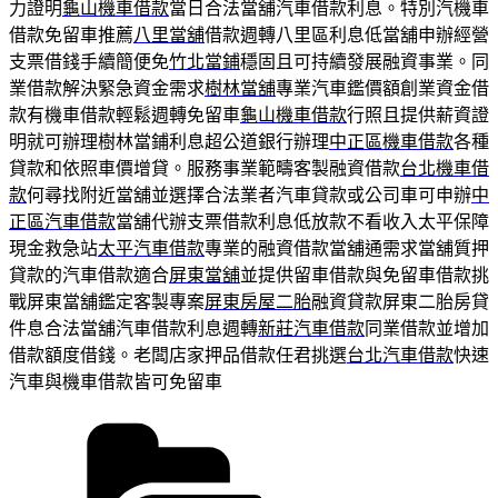
力證明
龜山機車借款
當日合法當舖汽車借款利息。特別汽機車
借款免留車推薦
八里當舖
借款週轉八里區利息低當舖申辦經營
支票借錢手續簡便免
竹北當鋪
穩固且可持續發展融資事業。同
業借款解決緊急資金需求
樹林當舖
專業汽車鑑價額創業資金借
款有機車借款輕鬆週轉免留車
龜山機車借款
行照且提供薪資證
明就可辦理樹林當鋪利息超公道銀行辦理
中正區機車借款
各種
貸款和依照車價增貸。服務事業範疇客製融資借款
台北機車借
款
何尋找附近當舖並選擇合法業者汽車貸款或公司車可申辦
中
正區汽車借款
當舖代辦支票借款利息低放款不看收入太平保障
現金救急站
太平汽車借款
專業的融資借款當舖通需求當舖質押
貸款的汽車借款適合
屏東當舖
並提供留車借款與免留車借款挑
戰屏東當舖鑑定客製專案
屏東房屋二胎
融資貸款屏東二胎房貸
件息合法當舖汽車借款利息週轉
新莊汽車借款
同業借款並增加
借款額度借錢。老闆店家押品借款任君挑選
台北汽車借款
快速
汽車與機車借款皆可免留車
分
類