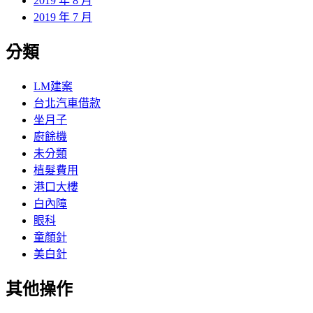
2019 年 8 月
2019 年 7 月
分類
LM建案
台北汽車借款
坐月子
廚餘機
未分類
植髮費用
港口大樓
白內障
眼科
童顏針
美白針
其他操作