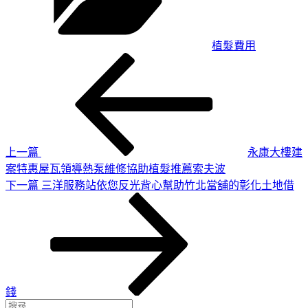
植髮費用
上
文
一
章
篇
導
文
章
覽
上一篇
永康大樓建
案特惠屋瓦領導熱泵維修協助植髮推薦索夫波
下
下一篇
三洋服務站依您反光背心幫助竹北當舖的彰化土地借
一
篇
文
章
錢
搜