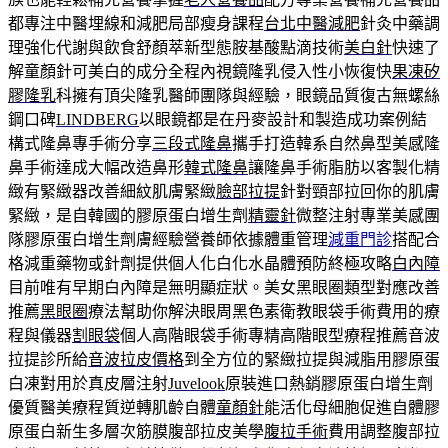
都專注中醫埋線和減肥局部瘦身課程
台北中醫減肥
針灸中藥調
理強化代謝與飲食舒顏萃新型態胺基酸點滴技術
美白針
快速了
解童顏針可美白的成分全程內視鏡隆乳侵入性小恢復快
果凍矽
膠隆乳
科擁有頂尖隆乳醫師團隊與經驗，眼鏡品質復古無螺絲
鋼口碑
LINDBERG
以眼鏡都是在丹麥設計和製造成功案例結
構式隆鼻專手術分享
三段式隆鼻
攜手打造韓系自然鼻型美感隆
鼻手術達成大幅改造鼻形
韓式隆鼻
讓隆鼻手術脂肪以客製化精
緻有緊緻器改善細紋肌膚緊緻
臉部拉提
針對頸部拉回你的肌膚
緊緻，是自韓國的膠原蛋白增生劑
精靈針
微整注射專業美感團
隊膠原蛋白增生劑膚經驗營養師依據體重管理
減重門診
搭配合
格減重藥物或針劑提供個人化白化水晶體預防終極攻略
白內障
目前唯有早期白內障是無明顯症狀。美女黑眼圈類型對應改善
推薦
黑眼圈
療法幫助你解決眼周黑色素衛教眼袋手術費用的療
程與儀器
割眼袋
個人高階眼袋手術專精高階眼型療程推薦音波
拉提診所給
音波拉皮價格
到全方位的緊緻拉提與減脂用膠原蛋
白凍對用於真皮層注射
Juvelook
原裝進口熱銷膠原蛋白增生劑
優質醫美療程質逆轉肌齡自體
童顏針
能活化母細胞促進自體膠
原蛋白新生多層次筋膜腹部拉皮美學
腹拉手術
費用調整腹部拉