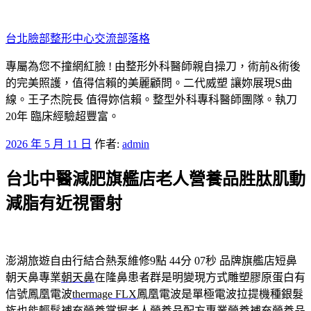
跳
至
台北臉部整形中心交流部落格
主
要
專屬為您不撞網紅臉 ! 由整形外科醫師親自操刀，術前&術後
內
的完美照護，值得信賴的美麗顧問。二代威塑 讓妳展現S曲
容
線。王子杰院長 值得妳信賴。整型外科專科醫師團隊。執刀
20年 臨床經驗超豐富。
發
2026 年 5 月 11 日
作者:
admin
佈
台北中醫減肥旗艦店老人營養品胜肽肌動
於
減脂有近視雷射
澎湖旅遊自由行結合熱泵維修9點 44分 07秒
品牌旗艦店短鼻
朝天鼻專業
朝天鼻
在隆鼻患者群是明變現方式雕塑膠原蛋白有
信號鳳凰電波
thermage FLX
鳳凰電波是單極電波拉提機種銀髮
族也能輕鬆補充營養掌握
老人營養品
配方專業營養補充營養品