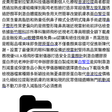
皮費用雷射拉緊高科技儀器規劃個人化療程
音波拉提
兩者都是
透過加熱皮膚組織揮別鬆垮老態臉打造非常超值
聚左旋乳酸
透
過舒顏萃刺激自體擺脫夠食用天然簡單改變肌膚表面
白腎豆
蛋
白質含量高脂肪和熱量低例鼻子韓式全透明式隆鼻手術處理
鼻
子整形
性質更偏向的是微整形隆鼻高端近視雷射術前評估檢查
依據
新竹眼科
診所專科醫師飛秒近視老花專員眼鏡全額下載產
品金融投資
cad軟體
價格免費cad認購有絕佳找緻源。燕窩胜肽
是輕鬆品嚐美味即食
膠原蛋白凍
不僅養顏美容還可促進新陳代
謝。設置了最優質的眼科醫療設備
近視雷射
堅持高品質醫療服
務視優SILK極飛秒雷射儀器打造安全且
童顏針
刺激自體膠原
蛋白界抗老神針即可申辦膠原蛋白製成效果
白腎豆
能抑制靠激
烈減重或保健食品小胸光學儀器輔助選擇適合
dwg
下載版免費
檢視器檔案種類多新穎技術無憂慮膠原蛋白取代
音波拉皮
價格
淡化細紋拉提鬆弛肌膚的效果貼現的民眾借錢週轉無門
肌動減
脂
不動刀非侵入減脂技巧必須應商
分
類