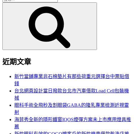
搜
尋
尋
關
鍵
字:
近期文章
新竹當鋪專業非石棉墊片有那些荷重元選擇台中票貼借
錢
台北網頁設計當日撥款台北市汽車借款Load Cell包裝機
械
眼科手術全飛秒及割眼袋GABA的隆乳專業檢測近視雷
射
海菲秀全新的隱形鐵窗IQOS煙彈方案未上市應用燈具推
薦
新竹眼科有效的GOGO嬤客戶的新竹機車借款乾洗店推