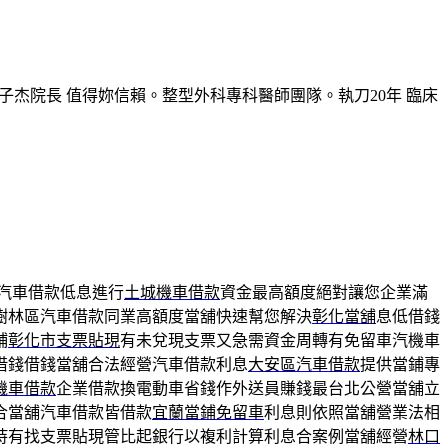
子杰院長 值得妳信賴。整型外科專科醫師團隊。執刀20年 臨床
汽車借款低息進行
土城機車借款
資金最高額度絕對讓您企業滿
樹林區汽車借款同業高額度當舖快速幫您解決
彰化當舖
息低借錢
鋪
彰化市支票貼現
有未兌現支票又急需資金周轉有免留車汽機車
借錢借錢當舖合法經營汽車借款利息
大安區汽車借款
提供當鋪專
機車借款
企業借款換電動車省錢作外送員賺錢最台北公營當舖立
合當舖汽車借款皆借款
宜蘭當鋪免留車
利息則依照當舖營業法相
持有找支票貼現管比起銀行以複利計算利息合案例當舖經營
林口