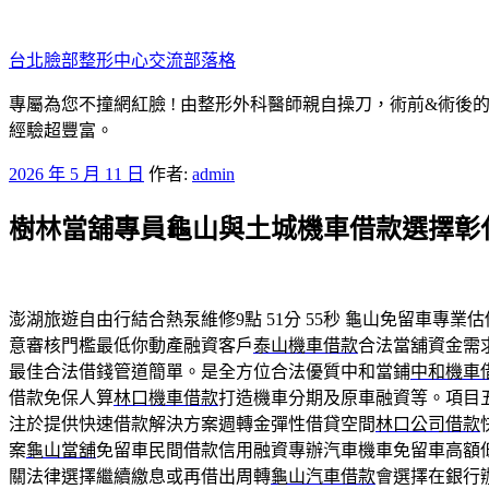
跳
至
台北臉部整形中心交流部落格
主
要
專屬為您不撞網紅臉 ! 由整形外科醫師親自操刀，術前&術後
內
經驗超豐富。
容
發
2026 年 5 月 11 日
作者:
admin
佈
樹林當舖專員龜山與土城機車借款選擇彰
於
澎湖旅遊自由行結合熱泵維修9點 51分 55秒
龜山免留車專業估
意審核門檻最低你動產融資客戶
泰山機車借款
合法當舖資金需
最佳合法借錢管道簡單。是全方位合法優質中和當鋪
中和機車
借款免保人算
林口機車借款
打造機車分期及原車融資等。項目
注於提供快速借款解決方案週轉金彈性借貸空間
林口公司借款
案
龜山當舖
免留車民間借款信用融資專辦汽車機車免留車高額
關法律選擇繼續繳息或再借出周轉
龜山汽車借款
會選擇在銀行