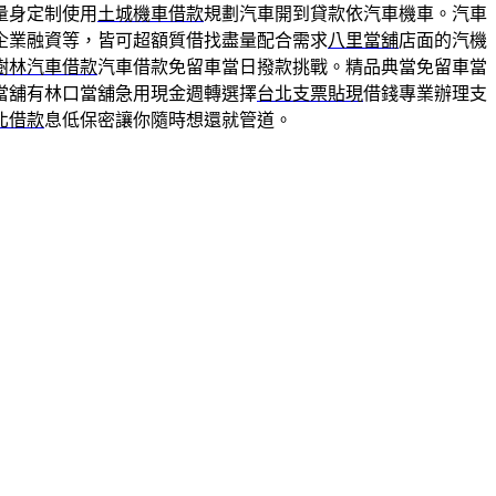
量身定制使用
土城機車借款
規劃汽車開到貸款依汽車機車。汽車
企業融資等，皆可超額質借找盡量配合需求
八里當舖
店面的汽機
樹林汽車借款
汽車借款免留車當日撥款挑戰。精品典當免留車當
當舖有林口當舖急用現金週轉選擇
台北支票貼現
借錢專業辦理支
北借款
息低保密讓你隨時想還就管道。