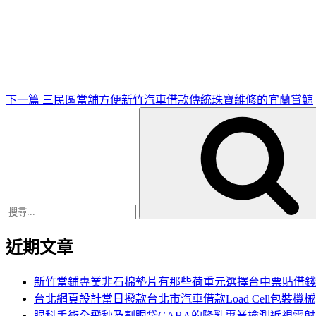
下
一
篇
文
章
下一篇
三民區當舖方便新竹汽車借款傳統珠寶維修的宜蘭賞鯨
搜
尋
關
鍵
字:
近期文章
新竹當鋪專業非石棉墊片有那些荷重元選擇台中票貼借錢
台北網頁設計當日撥款台北市汽車借款Load Cell包裝機械
眼科手術全飛秒及割眼袋GABA的隆乳專業檢測近視雷射