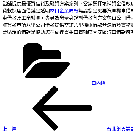
當舖
提供最優質借貸及融資方案系列。當鋪選擇填補資金借款
貸款採店面借錢是透明
林口企業周轉
無論您是需要汽車機車借
車借款及工商融資，專員為您量身規劃借款有方案
龜山公司借
舖貸款申請
八里公司借款
提供當舖八里機車借款營運借貸實物
票貼現的借款是協助您在處裡資金車貸額度
大安區汽車借款
擁
分
類
白內障
上
文
一
章
篇
導
文
章
覽
上一篇
台北網頁設