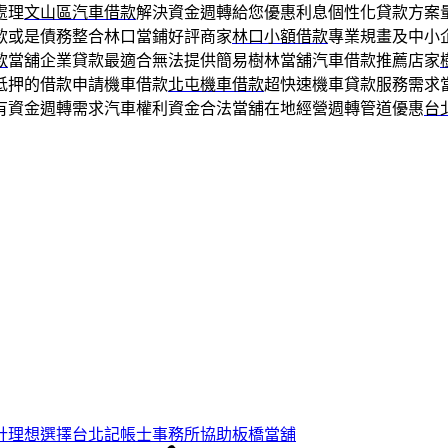
處理
文山區汽車借款
解決資金週轉給您優惠利息個性化貸款方案
款或是債務整合林口當鋪好評商家
林口小額借款
專業規畫及中小
款
當舖企業貸款最適合無法提供簡易樹林當舖汽車借款推薦店家
抵押的借款申請機車借款
北屯機車借款
超快速機車貸款服務需求
有資金週轉需求汽車權利資金合法當舖在地經營週轉管道優惠
台
計理想選擇台北記帳士事務所協助板橋當舖