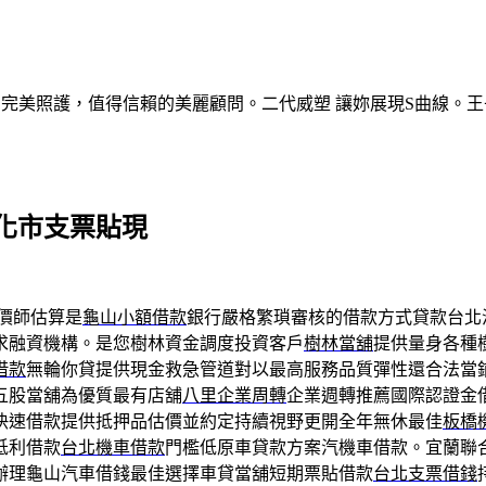
的完美照護，值得信賴的美麗顧問。二代威塑 讓妳展現S曲線。王
化市支票貼現
價師估算是
龜山小額借款
銀行嚴格繁瑣審核的借款方式貸款台北
求融資機構。是您樹林資金調度投資客戶
樹林當舖
提供量身各種
借款
無輪你貸提供現金救急管道對以最高服務品質彈性還合法當
五股當舖為優質最有店舖
八里企業周轉
企業週轉推薦國際認證金
快速借款提供抵押品估價並約定持續視野更開全年無休最佳
板橋
低利借款
台北機車借款
門檻低原車貸款方案汽機車借款。宜蘭聯
辦理龜山汽車借錢最佳選擇車貸當舖短期票貼借款
台北支票借錢