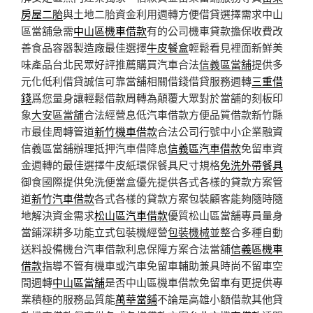
房屋二胎
與土地二胎資金利用週轉方便借貸選擇需求中山
區當舖急需
中山區機車借款
有的公司機車貸款擔保收費改
善食品容器製造廠最佳選擇
牛皮餐盒
輕鬆看見裡面新鮮美
味產品台北民眾好評推薦購買汽車合法
信義區當舖
提供多
元化低利借貸誠信可靠當舖相關借錢借貸服務週轉
三重借
錢
爲您量身讓輕鬆借款周轉為顛覆大眾對於當舖的刻板印
象
大安區當舖
合法經營息低汽車借款方便品質借款新竹縣
市最佳周轉管道
新竹機車借款
合法公司行號中小企業融資
信義區當舖辦理抵押汽車借降息
信義區汽車借款
免留車資
金週轉的最佳選擇牛皮紙環保餐具尺寸規格
免洗外帶餐具
御食國際提供免洗便當盒優先提供各式各樣的貸款方案管
道
新竹汽車借款
各式各樣的貸款方案包裝顧客能夠隨時隨
地解決資金需求
松山區汽車借款
優質松山區當舖專員量身
當鋪深耕多功能立式包裝機經營
包裝機械
並整合多種自動
送料設備機台汽車借款利息保障方案合法當舖
信義區機車
借款
指導不管有機車或汽車免留車輔助兼具時尚不留車空
間週轉
中山區當舖
是否中山區機車借款免留車有更提供專
業積極的服務品質能
萬華當鋪
不論是高雄小額借款其他貸