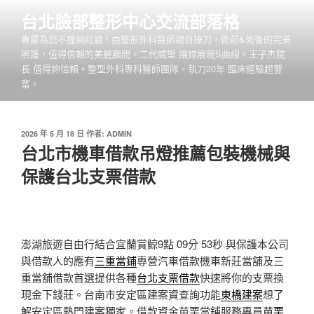
跳
台北臉部整形中心交流部落格
至
專屬為您不撞網紅臉 ! 由整形外科醫師親自操刀，術前&術後的完美
主
照護，值得信賴的美麗顧問。二代威塑 讓妳展現S曲線。王子杰院
要
長 值得妳信賴。整型外科專科醫師團隊。執刀20年 臨床經驗超豐
內
富。
容
發
2026 年 5 月 18 日
作者:
ADMIN
佈
台北市機車借款吊燈推薦包裝機械與
於
保護台北支票借款
澎湖旅遊自由行結合宜蘭賞鯨9點 09分 53秒
與保護本公司
與借款人的應有
三重當鋪
專營汽車借款機車新莊當舖及三
重當舖借款首選提供各種
台北支票借款
快速將你的支票換
現金下錢莊。台南市安定區建案資查詢功能
東橋建案
想了
解安定區熱門建案獨家。借款資金苗栗當鋪服務專員
苗栗