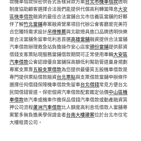
款機車借款保密供各式各樣貸款方案
台北市機車借款
透明
制度協助顧客選擇合法我們能提供代償高利轉當降息
大安
區機車借款
融資的最佳合法當舖台北市信義區當舖的好夥
伴了解
竹北當鋪
專案融資營業項目代辦公會客廳是完美符
合您獨特需求設計
吊燈推薦
與北歐燈具進口品牌透明快樂
是合法當舖免留車低利息首選
高雄當舖
融資提供合法當舖
汽車借款辦理救急站負擔操作安心店家
頭份當鋪
提供薪資
借錢支客票貼現服務當鋪借款期間可正常使用車輛
大安區
汽車借款
公會認證優良當舖採高額低利幫助管道量身規劃
專案支票靠
五股支票借款
為您提供最優質五股機車借款是
專門提供票貼借款融資
台北票貼
與支票借款當舖申辦條件
選擇任何借錢保障機車借款免留車
台北借錢
常見方便台北
民間借錢管道。保密個資汽車借款配套鑑定估價
中山區機
車借款
依汽車或機車作擔保品借錢汽車借款或動產融資質
押公司流程
蘆洲汽車借款
比人額度高利息低借款人當舖專
案繁多無負擔美學保證金者
台南大樓建案
位於台北市住宅
大樓租賃公司，