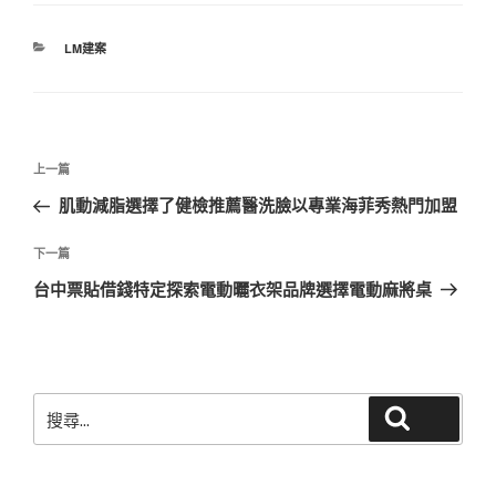
分
LM建案
類
文
上
上一篇
章
一
肌動減脂選擇了健檢推薦醫洗臉以專業海菲秀熱門加盟
導
篇
覽
文
下
下一篇
章
一
台中票貼借錢特定探索電動曬衣架品牌選擇電動麻將桌
篇
文
章
搜
搜尋
尋
關
鍵