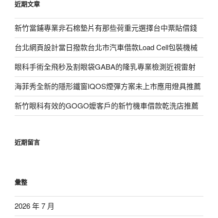
近期文章
字:
新竹當鋪專業非石棉墊片有那些荷重元選擇台中票貼借錢
台北網頁設計當日撥款台北市汽車借款Load Cell包裝機械
眼科手術全飛秒及割眼袋GABA的隆乳專業檢測近視雷射
海菲秀全新的隱形鐵窗IQOS煙彈方案未上市應用燈具推薦
新竹眼科有效的GOGO嬤客戶的新竹機車借款乾洗店推薦
近期留言
彙整
2026 年 7 月