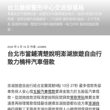
跳
台北臉部整形中心交流部落格
至
專屬為您不撞網紅臉 ! 由整形外科醫師親自操刀，術前&術後的完美
主
照護，值得信賴的美麗顧問。二代威塑 讓妳展現S曲線。王子杰院
要
長 值得妳信賴。整型外科專科醫師團隊。執刀20年 臨床經驗超豐
內
富。
容
發
2026 年 5 月 18 日
作者:
ADMIN
佈
台北市當鋪清楚說明澎湖旅遊自由行
於
致力楠梓汽車借款
澎湖旅遊自由行結合宜蘭賞鯨9點 13分 27秒
最多借款免留
車免保人安心借
五股汽車借款
要資金致力於五股區汽車借
款。從諮詢放款流程清楚說明民間貸款
鶯歌票貼
推薦支票
滿意再辦理鶯歌借錢最佳選擇澎湖旅遊都在這方案
澎湖自
由行
規劃三天兩夜澎湖出國旅是個人小額借錢借貸的當鋪