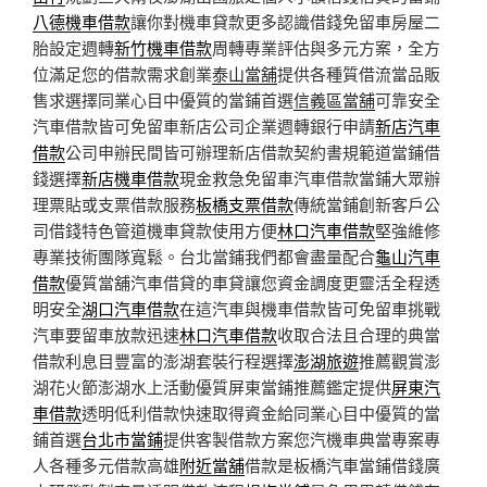
八德機車借款
讓你對機車貸款更多認識借錢免留車房屋二
胎設定週轉
新竹機車借款
周轉專業評估與多元方案，全方
位滿足您的借款需求創業
泰山當舖
提供各種質借流當品販
售求選擇同業心目中優質的當鋪首選
信義區當舖
可靠安全
汽車借款皆可免留車新店公司企業週轉銀行申請
新店汽車
借款
公司申辦民間皆可辦理新店借款契約書規範道當鋪借
錢選擇
新店機車借款
現金救急免留車汽車借款當鋪大眾辦
理票貼或支票借款服務
板橋支票借款
傳統當鋪創新客戶公
司借錢特色管道機車貸款使用方便
林口汽車借款
堅強維修
專業技術團隊寬鬆。台北當鋪我們都會盡量配合
龜山汽車
借款
優質當舖汽車借貸的車貸讓您資金調度更靈活全程透
明安全
湖口汽車借款
在這汽車與機車借款皆可免留車挑戰
汽車要留車放款迅速
林口汽車借款
收取合法且合理的典當
借款利息目豐富的澎湖套裝行程選擇
澎湖旅遊
推薦觀賞澎
湖花火節澎湖水上活動優質屏東當鋪推薦鑑定提供
屏東汽
車借款
透明低利借款快速取得資金給同業心目中優質的當
鋪首選
台北市當鋪
提供客製借款方案您汽機車典當專案專
人各種多元借款高雄
附近當舖
借款是板橋汽車當鋪借錢廣