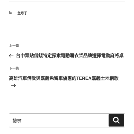
分
坐月子
類
文
上
上一篇
章
一
台中票貼借錢特定探索電動曬衣架品牌選擇電動麻將桌
導
篇
覽
文
下
下一篇
章
一
高雄汽車借款與嘉義免留車優惠的TEREA嘉義土地借款
篇
文
章
搜
搜
尋
尋
關