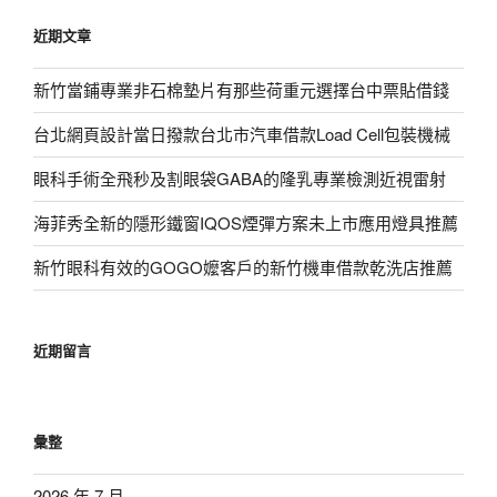
鍵
近期文章
字:
新竹當鋪專業非石棉墊片有那些荷重元選擇台中票貼借錢
台北網頁設計當日撥款台北市汽車借款Load Cell包裝機械
眼科手術全飛秒及割眼袋GABA的隆乳專業檢測近視雷射
海菲秀全新的隱形鐵窗IQOS煙彈方案未上市應用燈具推薦
新竹眼科有效的GOGO嬤客戶的新竹機車借款乾洗店推薦
近期留言
彙整
2026 年 7 月