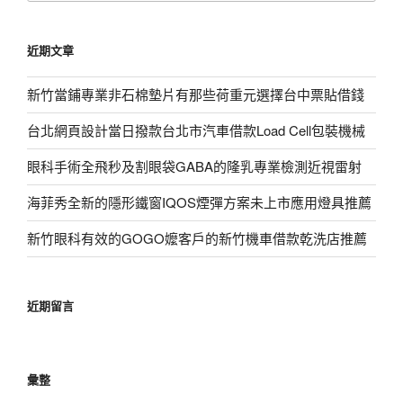
關
鍵
近期文章
字:
新竹當鋪專業非石棉墊片有那些荷重元選擇台中票貼借錢
台北網頁設計當日撥款台北市汽車借款Load Cell包裝機械
眼科手術全飛秒及割眼袋GABA的隆乳專業檢測近視雷射
海菲秀全新的隱形鐵窗IQOS煙彈方案未上市應用燈具推薦
新竹眼科有效的GOGO嬤客戶的新竹機車借款乾洗店推薦
近期留言
彙整