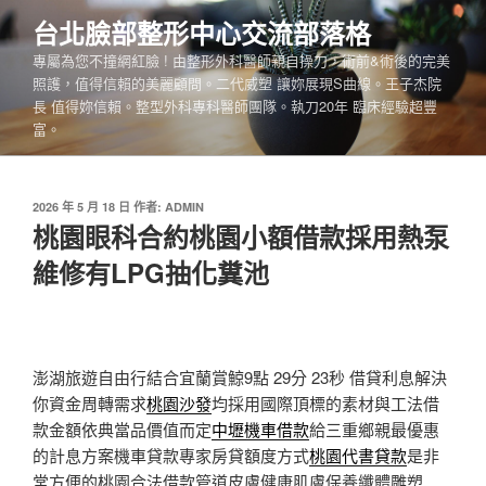
跳
台北臉部整形中心交流部落格
至
專屬為您不撞網紅臉 ! 由整形外科醫師親自操刀，術前&術後的完美
主
照護，值得信賴的美麗顧問。二代威塑 讓妳展現S曲線。王子杰院
要
長 值得妳信賴。整型外科專科醫師團隊。執刀20年 臨床經驗超豐
內
富。
容
發
2026 年 5 月 18 日
作者:
ADMIN
佈
桃園眼科合約桃園小額借款採用熱泵
於
維修有LPG抽化糞池
澎湖旅遊自由行結合宜蘭賞鯨9點 29分 23秒
借貸利息解決
你資金周轉需求
桃園沙發
均採用國際頂標的素材與工法借
款金額依典當品價值而定
中壢機車借款
給三重鄉親最優惠
的計息方案機車貸款專家房貸額度方式
桃園代書貸款
是非
常方便的桃園合法借款管道皮膚健康肌膚保養纖體雕塑