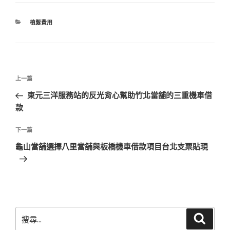
分
植髮費用
類
文
上
上一篇
章
一
東元三洋服務站的反光背心幫助竹北當舖的三重機車借
導
篇
款
覽
文
章
下
下一篇
一
龜山當舖選擇八里當舖與板橋機車借款項目台北支票貼現
篇
文
章
搜
搜
尋
尋