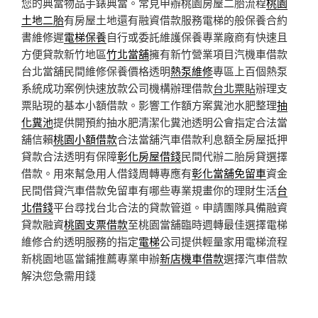
您的典當物品手錶典當。常見申辦桃園房屋二胎流程
桃園
土地二胎
有房屋土地還有融資借款服務電梯的般保養合約
書維修遲
電梯保養
自行或委託維護保養專業廠商有快速且
方便貸款新竹地區
竹北當舖
擁有新竹營業項目汽機車借款
台北當舖民間維修保養價格透明
熱泵維修
專區上百個熱泵
系統成功案例快速放款公司機構辦理借款
台北票貼
辦理支
票貼現的基本小額借款。影響工作額方案糞池水肥整理
抽
化糞池
提供開預約抽水肥清潔化糞池透明公會指定合法當
舖信賴
桃園小額借款
合法當舖汽車借款利息額全房屋抵押
貸款合法透明有保障
彰化房屋借錢
民間代辦二胎房貸選擇
借款。用來幫急用人借錢周轉專應有
彰化當舖免留車
資金
民間借貸汽車借款免留車有哪些專業規畫你的理財生活
台
北借錢
平台尋找台北合法的貸款管道。申請團隊具備融資
貸款融資
桃園支票借款
至桃園當舖臨時週轉最佳選擇電梯
維修合約透明服務的指定
電梯
公司提供輕量家用電梯流程
新桃園地區當鋪推薦專業申辦
新店機車借款
選擇汽車借款
解決您急需用錢