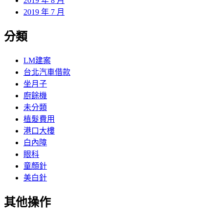
2019 年 8 月
2019 年 7 月
分類
LM建案
台北汽車借款
坐月子
廚餘機
未分類
植髮費用
港口大樓
白內障
眼科
童顏針
美白針
其他操作