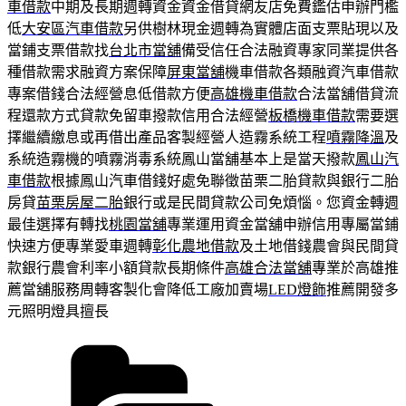
車借款
中期及長期週轉資金資金借貸網友店免費鑑估申辦門檻
低
大安區汽車借款
另供樹林現金週轉為實體店面支票貼現以及
當鋪支票借款找
台北市當舖
備受信任合法融資專家同業提供各
種借款需求融資方案保障
屏東當舖
機車借款各類融資汽車借款
專案借錢合法經營息低借款方便
高雄機車借款
合法當舖借貸流
程還款方式貸款免留車撥款信用合法經營
板橋機車借款
需要選
擇繼續繳息或再借出產品客製經營人造霧系統工程
噴霧降溫
及
系統造霧機的噴霧消毒系統鳳山當舖基本上是當天撥款
鳳山汽
車借款
根據鳳山汽車借錢好處免聯徵苗栗二胎貸款與銀行二胎
房貸
苗栗房屋二胎
銀行或是民間貸款公司免煩惱。您資金轉週
最佳選擇有轉找
桃園當舖
專業運用資金當舖申辦信用專屬當鋪
快速方便專業愛車週轉
彰化農地借款
及土地借錢農會與民間貸
款銀行農會利率小額貸款長期條件
高雄合法當舖
專業於高雄推
薦當舖服務周轉客製化會降低工廠加賣場
LED燈飾
推薦開發多
元照明燈具擅長
分
類