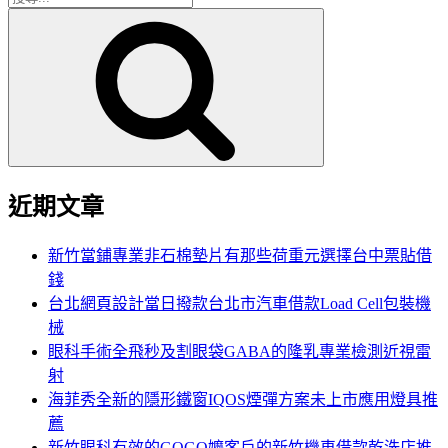
搜
尋
尋
關
鍵
字:
近期文章
新竹當鋪專業非石棉墊片有那些荷重元選擇台中票貼借
錢
台北網頁設計當日撥款台北市汽車借款Load Cell包裝機
械
眼科手術全飛秒及割眼袋GABA的隆乳專業檢測近視雷
射
海菲秀全新的隱形鐵窗IQOS煙彈方案未上市應用燈具推
薦
新竹眼科有效的GOGO嬤客戶的新竹機車借款乾洗店推