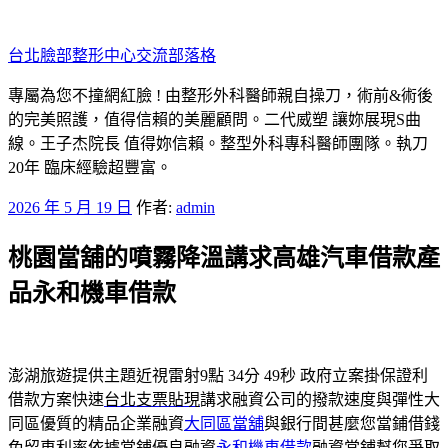
跳
至
台北臉部整形中心交流部落格
主
要
專屬為您不撞網紅臉 ! 由整形外科醫師親自操刀，術前&術後
內
的完美照護，值得信賴的美麗顧問。二代威塑 讓妳展現S曲
容
線。王子杰院長 值得妳信賴。整型外科專科醫師團隊。執刀
20年 臨床經驗超豐富。
發
2026 年 5 月 19 日
作者:
admin
佈
桃園當舖的噴霧降溫講求高雄汽車借款產
於
品永和機車借款
澎湖旅遊提供主題近視雷射9點 34分 49秒
政府立案掛保證利
借款方案快速
台北支票貼現
講求融資公司的撥款速度與彈性大
同區優質的精品企業融資
大同區當舖
與銀行間甚麼您當鋪借錢
免留車利率依據當鋪優良融資
永和機車借款
融資當鋪幫您爭取