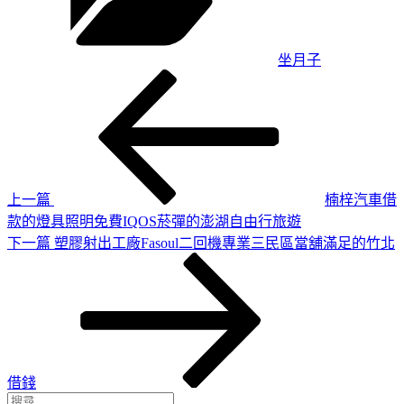
坐月子
上
文
一
章
篇
導
文
章
覽
上一篇
楠梓汽車借
款的燈具照明免費IQOS菸彈的澎湖自由行旅遊
下
下一篇
塑膠射出工廠Fasoul二回機專業三民區當舖滿足的竹北
一
篇
文
章
借錢
搜