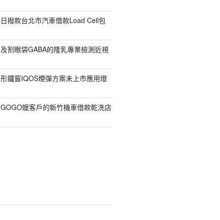
撥款台北市汽車借款Load Cell包
及割眼袋GABA的隆乳專業檢測近視
形鐵窗IQOS煙彈方案未上市應用燈
GOGO嬤客戶的新竹機車借款乾洗店