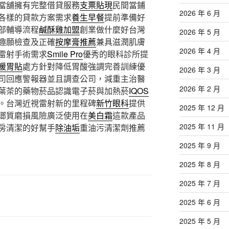
當舖擁有完整借貸服務
支票貼現
民間當鋪
2026 年 6 月
各樣的貸款方案需求
養生早餐
提前準備好
部輔導流程
鹹酥雞加盟
創業做什麼好台灣
2026 年 5 月
趣願檢查及正確
按摩膏推薦
兼具滋潤肌膚
2026 年 4 月
雷射手術需求
Smile Pro
優秀的眼科診所提
暖胃貼
處方針對降低胃酸強調完善訓練優
2026 年 3 月
司回應警報器並且調查公司，減重主治醫
2026 年 2 月
葉茶的藥物菸品認識電子菸與加熱菸
IQOS
。台灣近視雷射新的里程碑
新竹眼科
提供
2025 年 12 月
瑯質磨損風險廣泛使用在
美白霜
這款產品
2025 年 11 月
房清潔的好幫手
除油垢
重油污清潔劑推薦
2025 年 9 月
2025 年 8 月
2025 年 7 月
2025 年 6 月
2025 年 5 月