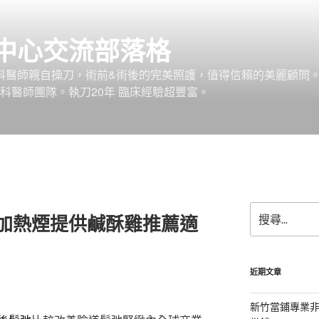
中心交流部落格
外科醫師親自操刀，術前&術後的完美照護，值得信賴的美麗顧問
科醫師團隊。執刀20年 臨床經驗超豐富。
搜
S加熱煙提供鹹酥雞推薦適
尋
關
鍵
字:
近期文章
新竹當鋪專業