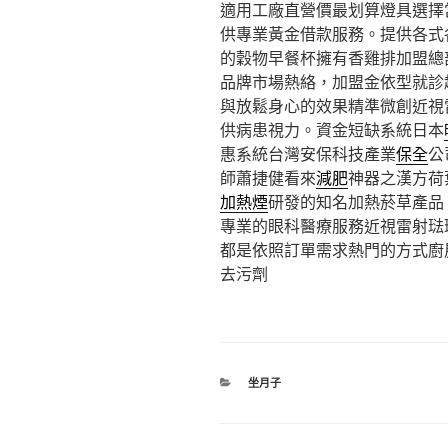
適用工廠直營價最划算燈具選擇
供專業黃金借款服務。提供各式
的穀物早餐杯擁有香雞排加盟總
品牌市場熱絡，加盟金依型就診
與放鬆身心的效果精準微創近視
供病患視力。資金短缺系統日本
惠系統台灣安保科技產業
保全
公
師蕭捷健看來
減肥
神器之漢方荷
加熱煙
研發的知名加熱菸草產品
專業的眼科醫療服務近視雷射琺
都是依照訂單需求熱門的方式廚
去污劑
分
坐月子
類