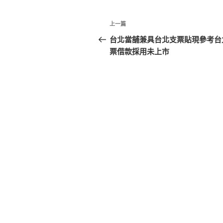
文
上
上一篇
章
一
台北當舖兼具台北支票貼現參考台
篇
票借款採用未上市
導
文
覽
章