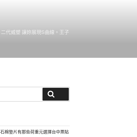
。二代威塑 讓妳展現S曲線。王子
搜尋
非石棉墊片有那些荷重元選擇台中票貼