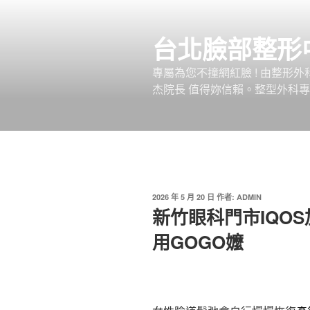
跳
至
台北臉部整形
主
要
專屬為您不撞網紅臉 ! 由整形
內
杰院長 值得妳信賴。整型外科專
容
發
2026 年 5 月 20 日
作者:
ADMIN
佈
新竹眼科門市IQO
於
用GOGO嬤