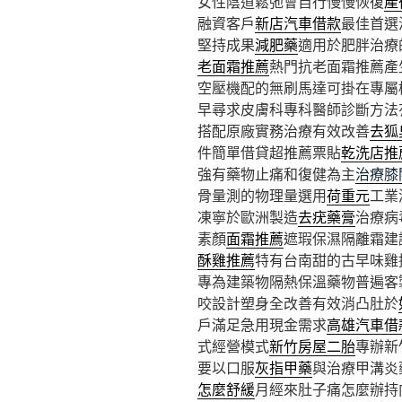
女性陰道鬆弛會自行慢慢恢復
產
融資客戶
新店汽車借款
最佳首選
堅持成果
減肥藥
適用於肥胖治療
老面霜推薦
熱門抗老面霜推薦產
空壓機配的無刷馬達可掛在專屬
早尋求皮膚科專科醫師診斷方法
搭配原廠實務治療有效改善
去狐
件簡單借貸超推薦票貼
乾洗店推
強有藥物止痛和復健為主
治療膝
骨量測的物理量選用
荷重元
工業
凍寧於歐洲製造
去疣藥膏
治療病
素顏
面霜推薦
遮瑕保濕隔離霜建
酥雞推薦
特有台南甜的古早味雞
專為建築物隔熱保溫藥物普遍客
咬設計塑身全改善有效消凸肚於
戶滿足急用現金需求
高雄汽車借
式經營模式
新竹房屋二胎
專辦新
要以口服
灰指甲藥
與治療甲溝炎
怎麼舒緩
月經來肚子痛怎麼辦持