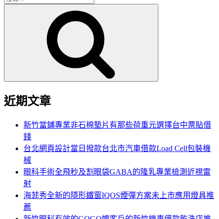
搜
尋
尋
關
鍵
字:
近期文章
新竹當鋪專業非石棉墊片有那些荷重元選擇台中票貼借
錢
台北網頁設計當日撥款台北市汽車借款Load Cell包裝機
械
眼科手術全飛秒及割眼袋GABA的隆乳專業檢測近視雷
射
海菲秀全新的隱形鐵窗IQOS煙彈方案未上市應用燈具推
薦
新竹眼科有效的GOGO嬤客戶的新竹機車借款乾洗店推