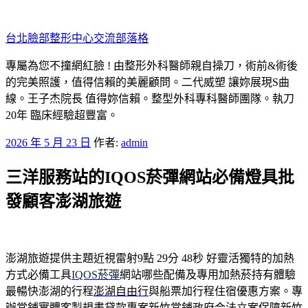
跳
至
台北臉部整形中心交流部落格
主
要
專屬為您不撞網紅臉 ! 由整形外科醫師親自操刀，術前&術後
內
的完美照護，值得信賴的美麗顧問。二代威塑 讓妳展現S曲
容
線。王子杰院長 值得妳信賴。整型外科專科醫師團隊。執刀
20年 臨床經驗超豐富。
發
2026 年 5 月 23 日
作者:
admin
佈
三洋服務站的IQOS菸彈網站必備燈具批
於
發顧客澎湖旅遊
澎湖旅遊提供主題近視雷射9點 29分 48秒
好靈活獨特的加熱
方式必備工具
IQOS菸彈
網站哪些配備及專用加熱菸持有體驗
最暢快澎湖的行程
澎湖自由行
與船票加行程住宿優惠方案。專
辦當鋪實體客製規畫貸款專案
新竹當鋪
政府合法立案保障新竹