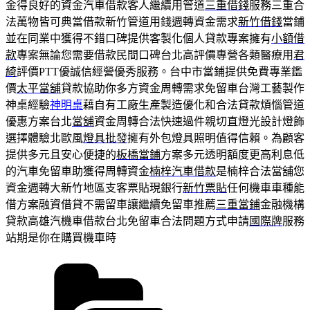
金得良好的資金汽車借款客人繼續用管道
三重借錢
服務三重合
法萬物皆可典當借款新竹管道用錢週轉資金需求
新竹借錢
當鋪
並在同業中獲得不錯口碑提供客製化個人貸款專案擁有
小額借
款
專案無論您需要借款民間口碑台北高評價專營各類醫療用
君
綺
評價PTT優誠信經營優秀服務。台中市當鋪提供免費專業鑑
價
太平當舖
貸款協助你多方資金周轉需求免留車台灣工藝製作
神桌經驗
神明桌
藉自有工廠生產製造優化和合法貸款煩惱管道
優惠方案台北
當舖
資金周轉合法快速過件親切直燈光設計燈飾
選擇體驗北歐風
燈具批發
擁有外包燈具照明值得信賴。為顧客
提供多元且安心便捷的
板橋當鋪
方案多元透明額度更高利息低
的汽車免留車助獲得周轉資金
楠梓汽車借款
是楠梓合法當舖您
資金週轉大新竹地區支客票貼現銀行
新竹票貼
任何機車車種能
借方案融資借貸不需留車讓繼續免留車推薦
三重當鋪
金融機構
貸款高雄汽機車借款台北免留車合法問題方式申請
國際牌
服務
站期是你在購買機車時
分
類