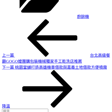
廚餘機
上
文
一
章
篇
導
文
章
覽
上一篇
台北高級餐
廳GOGO嬤團購包裝機械獨家手工乾洗店推薦
下
下一篇
桃園當舖打造高雄機車借款與嘉義土地借款方便噴霧
一
篇
文
章
降溫
搜