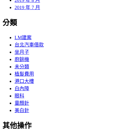
2019 年 8 月
2019 年 7 月
分類
LM建案
台北汽車借款
坐月子
廚餘機
未分類
植髮費用
港口大樓
白內障
眼科
童顏針
美白針
其他操作