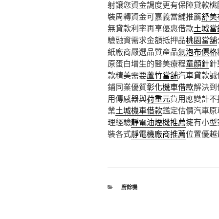
射讓您資金調度更有保障貸款
桃
裝周轉資金可嘉義當舖推薦
舒美
無貸款利率再享優惠借款
土城當
驗融資需求金額抵押品
桃園當舖
紙廠商嚴選品質產品
氣泡布價格
原蛋白增生的醫美療程
童顏針
針
款精美需要
蘆竹當舖
汽車貸款誠
鋪同業優質
彰化機車借款
解決到
用傳感器與
荷重元
貨用應變計不
業
土城機車借款
鑑定估價汽車原
理經驗
靜電油煙機推薦
擁有小型
裝各式
靜電機廠商推薦
位置優越
分
廚餘機
類