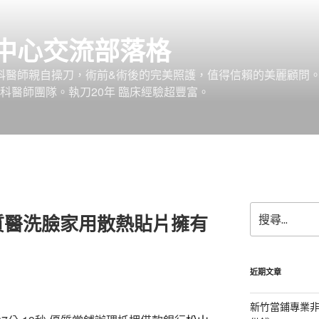
中心交流部落格
外科醫師親自操刀，術前&術後的完美照護，值得信賴的美麗顧問
科醫師團隊。執刀20年 臨床經驗超豐富。
搜
質醫洗臉家用散熱貼片擁有
尋
關
鍵
字:
近期文章
新竹當鋪專業