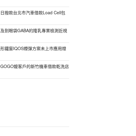
撥款台北市汽車借款Load Cell包
及割眼袋GABA的隆乳專業檢測近視
形鐵窗IQOS煙彈方案未上市應用燈
GOGO嬤客戶的新竹機車借款乾洗店