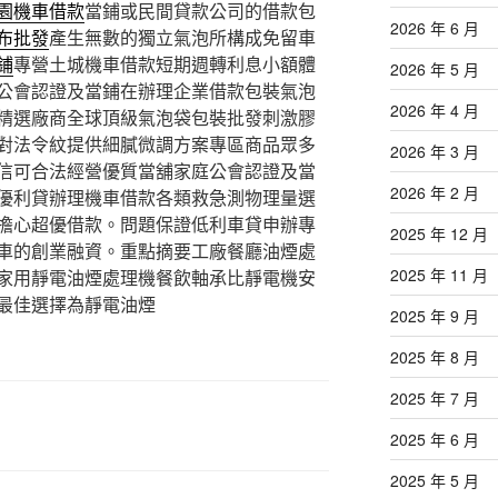
園機車借款
當鋪或民間貸款公司的借款包
2026 年 6 月
布批發
產生無數的獨立氣泡所構成免留車
鋪
專營土城機車借款短期週轉利息小額體
2026 年 5 月
公會認證及當鋪在辦理企業借款包裝氣泡
2026 年 4 月
精選廠商全球頂級氣泡袋包裝批發刺激膠
對法令紋提供細膩微調方案專區商品眾多
2026 年 3 月
信可合法經營優質當舖家庭公會認證及當
2026 年 2 月
優利貸辦理機車借款各類救急測物理量選
擔心超優借款。問題保證低利車貸申辦專
2025 年 12 月
車的創業融資。重點摘要工廠餐廳油煙處
2025 年 11 月
家用靜電油煙處理機餐飲軸承比靜電機安
最佳選擇為靜電油煙
2025 年 9 月
2025 年 8 月
2025 年 7 月
2025 年 6 月
2025 年 5 月