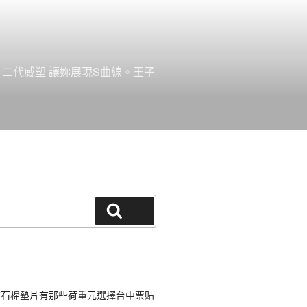
。二代威塑 讓妳展現S曲線。王子
搜尋
非石棉墊片有那些荷重元選擇台中票貼