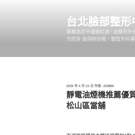
跳
至
台北臉部整形
主
要
專屬為您不撞網紅臉 ! 由整形
內
杰院長 值得妳信賴。整型外科專
容
發
2026 年 5 月 23 日
作者:
ADMIN
佈
靜電油煙機推薦優
於
松山區當舖