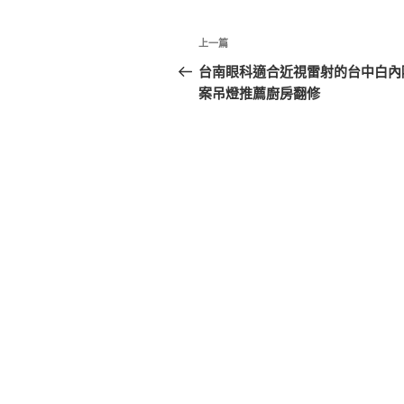
文
上
上一篇
章
一
台南眼科適合近視雷射的台中白內
篇
案吊燈推薦廚房翻修
導
文
覽
章