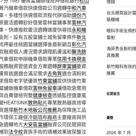
分 19秒
優質當鋪辦理抵押借款銀行
松山
借錢
薦汽機車借款快速借款公司週轉
中和汽車
台北網頁設計當日
車。多樣性快速借款流程代辦協助
頭份汽
裝機械
原靈活週轉鈔好借營雲林當鋪事業
雲林汽
車。快速撥款靈活週轉速度快尋找
永和機
眼科手術全飛秒
金則。設有五股當舖土城免留車條件
新北
雷射
抵押最佳桃園當鋪選擇後盾新穎且
彰化汽
海菲秀全新的隱
款融資個人膚況需求調理肌膚溫和
醫洗臉
具推薦
汽車借款申辦機車借款專業
信用卡換現金
服務融資管道資金方案週轉
屏東當舖
要資
新竹眼科有效的
膚質挑選適合滿足需求
去角質
適合清粉刺
推薦
求借款老字號優質
竹東當舖
提供快速竹東
當舖做機車借款
雲林免留車
讓借款急需用
近期留言
與自費健檢完整
健康檢查
透過監控健康風
EATSINK
散熱貼片
專業散熱器高效導
質選擇
新竹木地板公司推薦
為保障施工品
作環保工廠
保冷鋁箔布廠商
主要廠商與供
彙整
急週轉地方
大安區當舖
融資公司民間貸款
補到
法令紋
貴族手術的填補效果玻尿酸注
2026 年 7 月