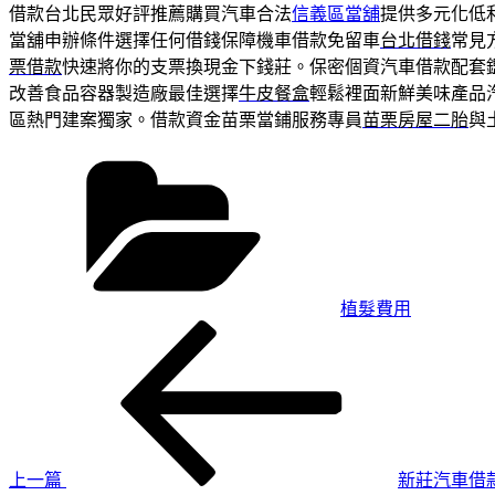
借款台北民眾好評推薦購買汽車合法
信義區當舖
提供多元化低
當舖申辦條件選擇任何借錢保障機車借款免留車
台北借錢
常見
票借款
快速將你的支票換現金下錢莊。保密個資汽車借款配套
改善食品容器製造廠最佳選擇
牛皮餐盒
輕鬆裡面新鮮美味產品
區熱門建案獨家。借款資金苗栗當鋪服務專員
苗栗房屋二胎
與
分
類
植髮費用
上
文
一
章
篇
導
文
章
覽
上一篇
新莊汽車借