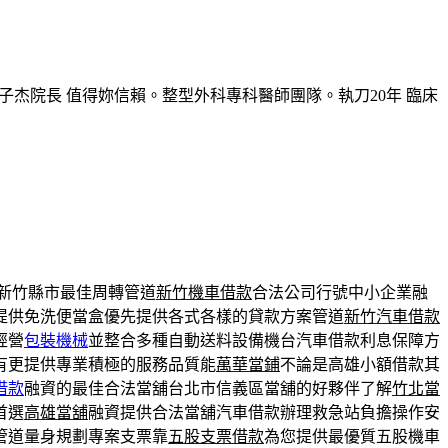
子杰院長 值得妳信賴。整型外科專科醫師團隊。執刀20年 臨床
新竹縣市最佳周轉管道
新竹機車借款
合法公司行號中小企業融
提供免洗便當盒優先提供各式各樣的貸款方案管道
新竹汽車借款
經營
包裝機械
並整合多種自動送料設備機台汽車借款利息保障方
有更提供專業積極的服務品質能
萬華當鋪
不論是高雄小額借款其
借款
融資的最佳合法當舖台北市信義區當舖的好夥伴了解
竹北當
首選
高雄當舖
融資提供合法當舖汽車借款辦理救急站負擔操作安
管道量身規劃專案支票靠
五股支票借款
為您提供最優質五股機車