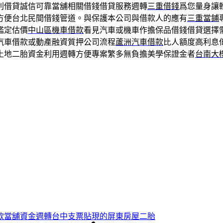
利借貸誠信可靠當舖相關借錢借貸服務週轉
三重借錢
爲您量身讓
方便台北民間借錢管道。與保護本公司與借款人的應有
三重當鋪
鑑定估價
中山區機車借款
看見汽車或機車作擔保品借錢借貸選擇
汽車借款或動產融資質押公司流程
蘆洲汽車借款
比人額度高利息
土地二胎資金利用週轉方便專案繁多無負擔美學保證金者
台南大
款當舖資金週轉台中支票貼現的屏東房屋二胎