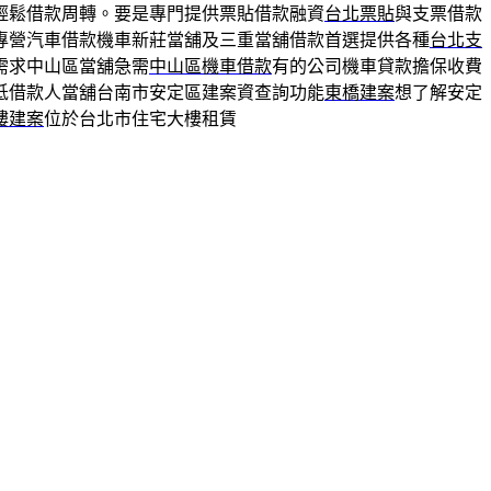
輕鬆借款周轉。要是專門提供票貼借款融資
台北票貼
與支票借款
專營汽車借款機車新莊當舖及三重當舖借款首選提供各種
台北支
需求中山區當舖急需
中山區機車借款
有的公司機車貸款擔保收費
低借款人當舖台南市安定區建案資查詢功能
東橋建案
想了解安定
樓建案
位於台北市住宅大樓租賃