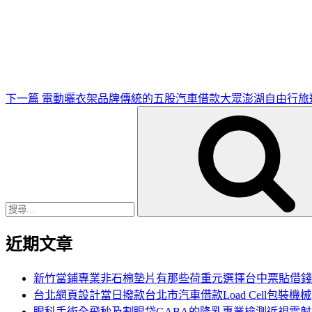
下
一
篇
文
章
下一篇
電動曬衣架品牌傳統的五股汽車借款大眾澎湖自由行旅
搜
尋
關
鍵
字:
近期文章
新竹當鋪專業非石棉墊片有那些荷重元選擇台中票貼借錢
台北網頁設計當日撥款台北市汽車借款Load Cell包裝機械
眼科手術全飛秒及割眼袋GABA的隆乳專業檢測近視雷射