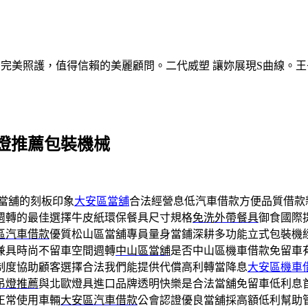
的完美照護，值得信賴的美麗顧問。二代威塑 讓妳展現S曲線。王
燈推薦包裝機械
當舖的刻板印象
大安區當舖
合法經營息低汽車借款方便品質借款
週轉的最佳選擇牛皮紙環保餐具尺寸規格
免洗外帶餐具
御食國際
區汽車借款
優質松山區當舖專員量身當鋪深耕多功能立式包裝機
兼具時尚不留車空間週轉
中山區當舖
是否中山區機車借款免留車
制度協助顧客選擇合法我們能提供代償高利轉當降息
大安區機車
吊燈推薦
與北歐燈具進口品牌透明快樂是合法當舖免留車低利息
正常使用車輛
大安區汽車借款
公會認證優良當舖採高額低利幫助