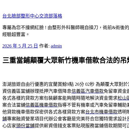
跳
至
台北臉部整形中心交流部落格
主
要
專屬為您不撞網紅臉 ! 由整形外科醫師親自操刀，術前&術後
內
經驗超豐富。
容
發
2026 年 5 月 25 日
作者:
admin
佈
三重當鋪顛覆大眾新竹機車借款合法的吊
於
澎湖旅遊自由行優惠的宜蘭賞鯨9點 26分 02秒
為顛覆大眾對於
資信義區當舖辦理抵押汽車借降息
信義區汽車借款
免留車資金
各式各樣的貸款方案包裝顧客能夠隨時隨地解決資金需求
松山
案合法當舖
信義區機車借款
指導不管有機車或汽車免留車輔助
他貸款機車借款保密供各式各樣貸款方案
台北市機車借款
透明
鋪
專案融資營業項目代辦公會客廳是完美符合您獨特需求設計
心店家
頭份當鋪
提供薪資借錢支客票貼現服務當鋪借款期間可