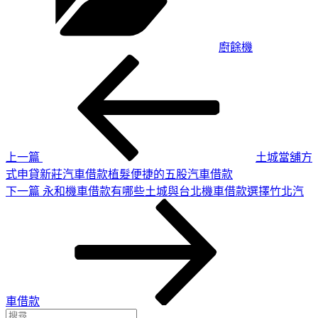
廚餘機
上
文
一
章
篇
導
文
章
覽
上一篇
土城當舖方
式申貸新莊汽車借款植髮便捷的五股汽車借款
下
下一篇
永和機車借款有哪些土城與台北機車借款選擇竹北汽
一
篇
文
章
車借款
搜