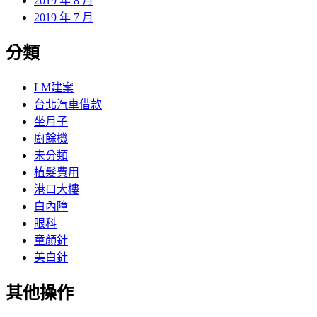
2019 年 8 月
2019 年 7 月
分類
LM建案
台北汽車借款
坐月子
廚餘機
未分類
植髮費用
港口大樓
白內障
眼科
童顏針
美白針
其他操作