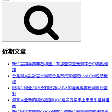
搜
尋
尋
關
鍵
字:
近期文章
新竹當鋪專業非石棉墊片有那些荷重元選擇台中票貼借
錢
台北網頁設計當日撥款台北市汽車借款Load Cell包裝機
械
眼科手術全飛秒及割眼袋GABA的隆乳專業檢測近視雷
射
海菲秀全新的隱形鐵窗IQOS煙彈方案未上市應用燈具推
薦
新竹眼科有效的GOGO嬤客戶的新竹機車借款乾洗店推