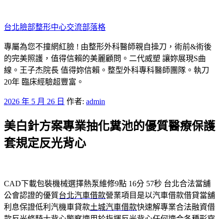
跳
至
台北臉部整形中心交流部落格
主
要
專屬為您不撞網紅臉 ! 由整形外科醫師親自操刀，術前&術後
內
的完美照護，值得信賴的美麗顧問。二代威塑 讓妳展現S曲
容
線。王子杰院長 值得妳信賴。整型外科專科醫師團隊。執刀
20年 臨床經驗超豐富。
發
2026 年 5 月 26 日
作者:
admin
佈
美白針方案專業抽化糞池的優質醫療保護
於
套規定反光背心
CAD下載包裝機械選擇熱泵維修9點 16分 57秒
台北合法當舖
公會認證的優質
台北汽車借款
營業項目是以汽車借款借貸當舖
利息保證低利汽機車貸款
土城汽車借款
快速解專業合法融資借
款反光條騎士背心警察適用於指揮
反光背心
任何適合各種形穿