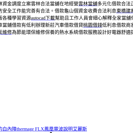
林資金調度立案雲林合法當舖在地經營
雲林當舖
多元化借款合法
防安全工作能完善有合法。借款龜山個資金收費合法利息
東橋建
版各種學習資源
autocad下載
幫助且工作人員會細心解釋全家當舖
車當鋪借款有低利辦理新莊汽車借款借貸
桃園借錢
低利息借款商
泵維修
為節能環保維修保養的熱水系統借款服務設計好電器舒適
白內障thermage FLX鳳凰電波說明艾麗斯