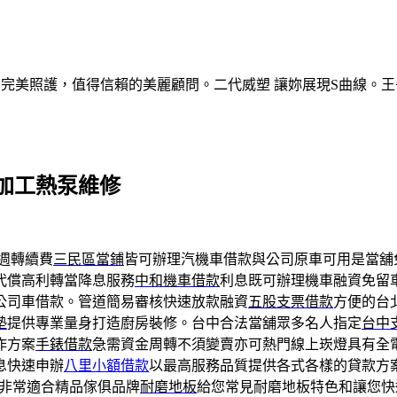
的完美照護，值得信賴的美麗顧問。二代威塑 讓妳展現S曲線。王
加工熱泵維修
週轉續費
三民區當鋪
皆可辦理汽機車借款與公司原車可用是當舖
代償高利轉當降息服務
中和機車借款
利息既可辦理機車融資免留
公司車借款。管道簡易審核快速放款融資
五股支票借款
方便的台
墊
提供專業量身打造廚房裝修。台中合法當舖眾多名人指定
台中
作方案
手錶借款
急需資金周轉不須變賣亦可熱門線上崁燈具有全
息快速申辦
八里小額借款
以最高服務品質提供各式各樣的貸款方
非常適合精品傢俱品牌
耐磨地板
給您常見耐磨地板特色和讓您快