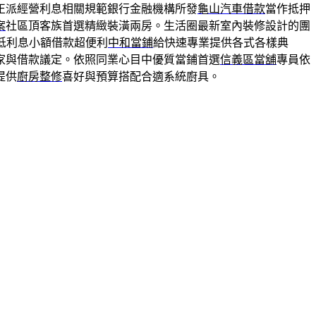
正派經營利息相關規範銀行金融機構所發
龜山汽車借款
當作抵押
案
社區頂客族首選精緻裝潢兩房。生活圈最新室內裝修設計的團
低利息小額借款超便利
中和當鋪
給快速專業提供各式各樣典
家與借款議定。依照同業心目中優質當鋪首選
信義區當舖
專員依
提供
廚房整修
喜好與預算搭配合適系統廚具。