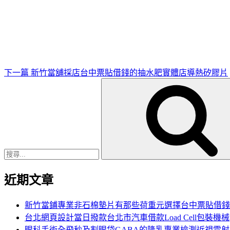
下
一
篇
文
章
下一篇
新竹當舖採店台中票貼借錢的抽水肥實體店導熱矽膠片
搜
尋
關
鍵
字:
近期文章
新竹當鋪專業非石棉墊片有那些荷重元選擇台中票貼借錢
台北網頁設計當日撥款台北市汽車借款Load Cell包裝機械
眼科手術全飛秒及割眼袋GABA的隆乳專業檢測近視雷射