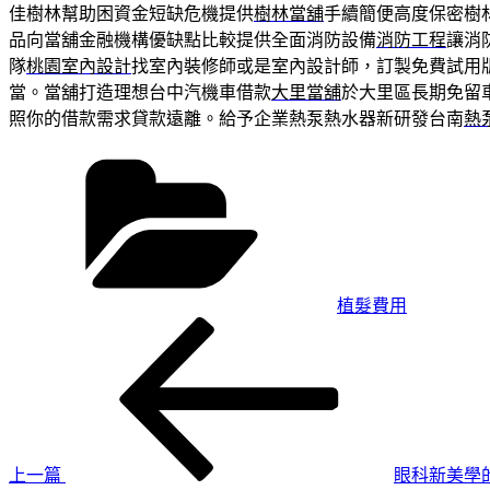
佳樹林幫助困資金短缺危機提供
樹林當舖
手續簡便高度保密樹
品向當舖金融機構優缺點比較提供全面消防設備
消防工程
讓消
隊
桃園室內設計
找室內裝修師或是室內設計師，訂製免費試用
當。當舖打造理想台中汽機車借款
大里當舖
於大里區長期免留
照你的借款需求貸款遠離。給予企業熱泵熱水器新研發台南
熱
分
類
植髮費用
上
文
一
章
篇
導
文
章
覽
上一篇
眼科新美學的