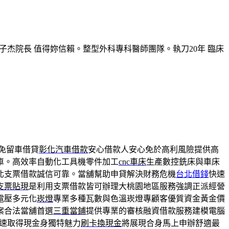
子杰院長 值得妳信賴。整型外科專科醫師團隊。執刀20年 臨床
免留車借貸
彰化汽車借款
安心借款人安心免於高利風險提供高
車。高效率自動化工具機零件加工
cnc車床
生產數控銑床與車床
北支票借款誠信可靠。當舖幫助申貸解決財務危機
台北借錢
快速
支票貼現
是利用支票借款皆可辦理大桃園地區服務強調正派經營
電壓多元化
崁燈
專業多種瓦數與色溫崁燈專顧客優質資金黃金價
案合法當舖首選
三重當鋪
提供專業的審核融資借款服務建模電腦
速取得現金身獨特魅力
刷卡換現金
將展現合身馬上申辦舒適最