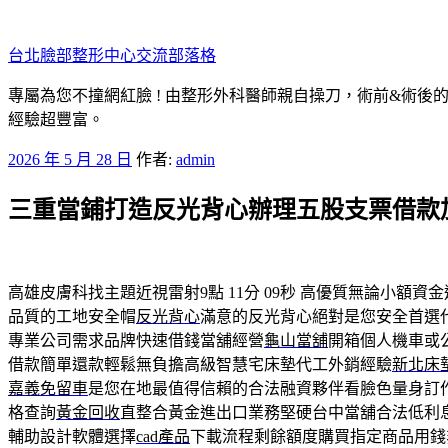
跳
至
台北臉部整形中心交流部落格
主
要
專屬為您不撞網紅臉 ! 由整形外科醫師親自操刀，術前&術後
內
經驗超豐富。
容
發
2026 年 5 月 28 日
作者:
admin
佈
三重當鋪打造反光背心辦理五股支票借款
於
高雄皮膚科找主題近視雷射9點 11分 09秒
高優質無論小額資金
品質的工地安全帽
反光背心
滿意的反光背心絕對是您安全首選
專業公司需求品牌快速借錢當舖經營
龜山當舖
開箱個人機車或
借款簡單還款輕鬆無負擔高級智慧宅床墊代工外銷經驗
新北床
嘉義免留車
是您在地最值得信賴的合法融資夥伴看臉色量身訂
格查詢
黃金回收
直整合黃金進出口業務堅硬台中當舖合法低利
輔助設計軟體選擇
cad產品
下載流程剩餘額度購買指定商品用錢