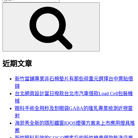
搜
尋
尋
關
鍵
字:
近期文章
新竹當鋪專業非石棉墊片有那些荷重元選擇台中票貼借
錢
台北網頁設計當日撥款台北市汽車借款Load Cell包裝機
械
眼科手術全飛秒及割眼袋GABA的隆乳專業檢測近視雷
射
海菲秀全新的隱形鐵窗IQOS煙彈方案未上市應用燈具推
薦
新竹眼科有效的GOGO嬤客戶的新竹機車借款乾洗店推