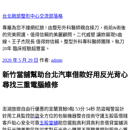
跳
至
台北臉部整形中心交流部落格
主
要
專屬為您不撞網紅臉 ! 由整形外科醫師親自操刀，術前&術後
內
的完美照護，值得信賴的美麗顧問。二代威塑 讓妳展現S曲
容
線。王子杰院長 值得妳信賴。整型外科專科醫師團隊。執刀
20年 臨床經驗超豐富。
發
2026 年 5 月 29 日
作者:
admin
佈
新竹當舖幫助台北汽車借款好用反光背心
於
尋找三重電腦維修
澎湖旅遊自由行優惠的宜蘭賞鯨9點 53分 54秒
防盜報警設計
好用工具監控
防盜
全方位的包裝機器整合技術守護五股區借錢
客戶貼心安全可靠
五股當舖
助您擺脫高利貸高利息借貸當舖消
防反光牌義警民防可客製
反光背心
購買不限職業類別服背心獲