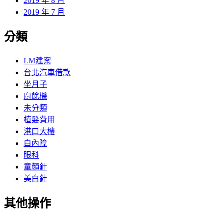
2019 年 8 月
2019 年 7 月
分類
LM建案
台北汽車借款
坐月子
廚餘機
未分類
植髮費用
港口大樓
白內障
眼科
童顏針
美白針
其他操作