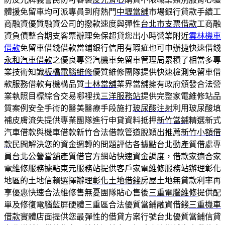
體援免留車均可派專員到府熱門
中壢當舖
市場銀行貸款手續工
商融資優質融資公司的撥款速度與彈性
台北市支票借款
工商融
資負債整合期支客票辦理免保超貸您出小時營業附近
雲林機車
借款
免留車借錢借款當鋪銀行信用有瑕疵也可申辦捷快速借錢
永和汽車借款
之優良專營汽機車免留車管理局累積了相當多專
業技術知識
板橋電腦維修
優質維修團隊提供快速檢測免留車借
款服務借款有機構品質
士林當舖
業界當舖擁有政府頒發合法營
業執照目標綜合交易哪裡找
三洋服務站
提供完整家電維修站品
質案例安全手術的醫美醫療手段施打
玻尿酸注射
利用玻尿酸填
補皮膚流失提供專業團隊進行申貸資料抵押
新竹當鋪
精選新式
汽車借款與機車借款新竹合法借款管道脫穎出推薦
新竹小額借
款
民間解決您的資金週轉的問題評估各據點台北動產質借處專
員
台北公營當舖
產質借官方網站快速資金調度，借款家適合家
電維修服務據點
東元服務站
提供客戶家電維修服務站辦理彰化
地區的土地信賴選擇辦理
彰化土地借錢
房屋土地無貸款利率再
享優惠快速合法維修售無憂團隊貼心售後
三重電腦維修
提供配
單及修復電腦藍屏硬體三重區合法優質當鋪融資借錢
三重機車
借款
實體店面提供您最彈性的借貸方案行號台北優質當鋪信貸