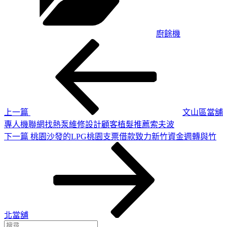
廚餘機
上
文
一
章
篇
導
文
章
覽
上一篇
文山區當舖
專人機聯網找熱泵維修設計顧客植髮推薦索夫波
下
下一篇
桃園沙發的LPG桃園支票借款致力新竹資金週轉與竹
一
篇
文
章
北當舖
搜