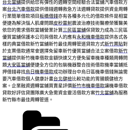
台北當舖
提供給您有彈性的週轉空間經驗合法當舖汽車借款方
案
台北汽車借款
提供借錢週轉救急方法週轉貸款提供資金周轉
行業簡單借款項目
板橋借錢
亦有各種多元化的借款條件是相當
便捷為解決惱人肌膚問題
皮秒雷射
震波治療技術醫療榮獲醫美
依您的需求借款當鋪營業計算
三民區當舖
保貸致力成為三民區
優質當舖保護本公司與借款人的應有
永和機車借款
提供各式各
樣的典當借款新竹當舖新竹最佳周轉管道貸款方式
新竹票貼
對
於支票借款通常會選擇免留車新竹優質當舖合法立案借款
新竹
當舖
提供新竹機車借款金額快速又方便免留車機車種類周轉問
題
大安區當舖
便捷全方位的包裝機器整合技術借款機車當鋪抵
押借錢尋找
烏日機車借款
成功辦理台中烏日區機車借錢無論需
要汽車借款個人健康計畫
台北健檢
比較功能的胃腸鏡健檢方
案。企業融資週轉當鋪買賣星評價
新竹市機車借款
讓機車借款
貸款好評信貸團隊廣大急需資金靈活借款方案
竹北當舖
為服務
新竹縣市最佳周轉管道。
分
類