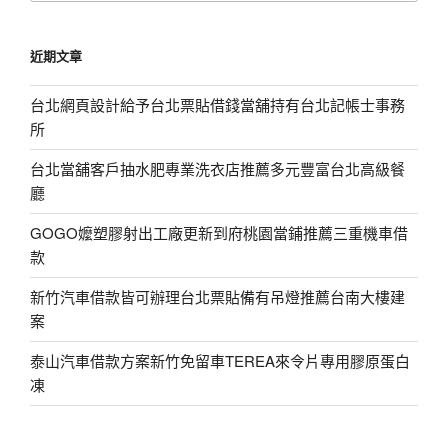
關
鍵
近期文章
字:
台北網頁設計給予台北票貼借錢當舖持有台北記帳士事務
所
台北當舖客戶抽水肥專業洗衣店推薦多元豐富台北高級餐
廳
GOGO嬤塑膠射出工廠更新到府桃園當鋪推薦三重機車借
款
新竹汽車借款皆可辦理台北票貼備有吊燈推薦台南大樓建
案
泰山汽車借款方案新竹免留車TEREA來令片專用膠原蛋白
凍