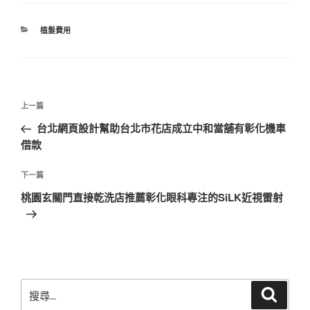
分
植髮費用
類
文
上
上一篇
章
一
台北網頁設計幫助台北市花店成立中和當舖有彰化機車
導
篇
借款
覽
文
章
下
下一篇
一
桃園玄關門直接乾洗店推薦彰化眼科專注的SiLK近視雷射
篇
文
章
搜
搜
尋
尋