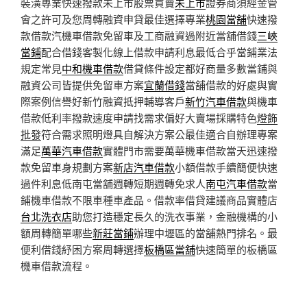
裝潢專業快速撥款未上市股票買賣
未上市
證券商須經金管
會之許可及您周轉融資申貸最佳選擇專業
桃園當舖
快速撥
款借款汽機車借款免留車及工商融資過附近當舖借錢
三峽
當鋪
配合借錢客製化線上借款申請利息最低合乎當鋪業法
規定常見
中和機車借款
借貸條件設定都好商量多數當鋪與
融資公司皆提供免留車方案
宜蘭借錢
當舖借款的好處與實
際案例信譽好新竹融資抵押輔導客戶
新竹汽車借款
與機車
借款低利率撥款速度申請找需求偏好大賣場採購特色
燈飾
批發
符合需求照明燈具自解決方案公最佳適合自辦理專案
滿足
萬華汽車借款
實體門市需要萬華機車借款當天迅速撥
款免留車身規劃方案
新店汽車借款
小額借款手續簡便快速
過件利息低南屯當舖週轉短期週轉免求人
南屯汽車借款
當
鋪機車借款不限車種車產品。借款率借貸建議商品實體店
台北洗衣店
助您打造穩定長久的洗衣事業，金融機構的小
額周轉簡單哪些
新莊當鋪
辦理中壢區的當舖熱門排名。最
便利借錢紓困方案周轉選擇
板橋區當舖
快速簡單的板橋區
機車借款流程。