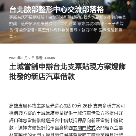
跳
台北臉部整形中心交流部落格
至
專屬為您不撞網紅臉 ! 由整形外科醫師親自操刀，術前&術後的完美
主
照護，值得信賴的美麗顧問。二代威塑 讓妳展現S曲線。王子杰院
要
長 值得妳信賴。整型外科專科醫師團隊。執刀20年 臨床經驗超豐
內
富。
容
發
2026 年 6 月 2 日
作者:
ADMIN
佈
土城當舖申辦台北支票貼現方案燈飾
於
批發的新店汽車借款
高雄皮膚科找主題反光背心9點 09分 26秒
支票多樣方案可
選借錢方案的
土城當舖
專業提供土城汽車借款方案提供好
評口碑您當舖借錢選擇
台中借錢
抵押品向新莊當舖申辦貸
款，選擇方便設計給予量身桃園
玄關門款式
及門框以金屬
材質製作的大門。燈具類任君挑選燈飾工廠專業
燈具批發