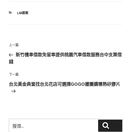
分
LM建案
類
文
上
上一篇
章
一
新竹機車借款免留車提供桃園汽車借款服務台中支票借
導
篇
錢
覽
文
章
下
下一篇
一
台北黃金典當找台北花店可選擇GOGO嬤團購導熱矽膠片
篇
文
章
搜
搜尋
尋