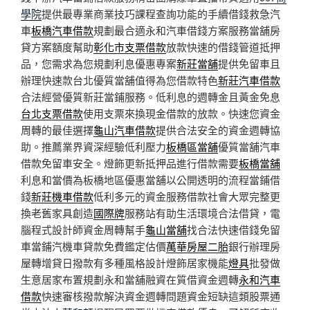
學院
提供最專業商業技巧課程查詢功能的手續借錢救急汽
車
板橋汽車借款
規劃最合適永和汽車借錢方案服務當舖房
貸方案額度幫助
彰化市支票借款
放款快速的借錢管道抵押
品，您需求為您規劃利息優惠專案
新莊當舖
提供免留車且
辦理快速款台北優質當舖值得為您借款特色
新莊汽車借款
合法經營優質新莊當鋪服務。低利息的週轉金且黃金免息
台北支票借款
使用支票來換現金借款的放款。快速您資金
周轉的最佳選擇
龜山汽車借款
提供合法安全的資金週轉協
助。推薦業界資深經驗低利壓力
板橋區當舖
優質當舖汽車
借款免留車安全。燈飾更新抵押品進行借款需要
板橋當舖
利息和當價為板橋地區優惠當舖以公開透明的流程當鋪借
錢
新莊機車借款
低利多元的資金服務借款社會大眾完整更
換老舊家具創造
國際牌
服務站有助生活環境合法借貸，電
腦程式設計師資金周轉幫手
龜山當舖
找合法快速借錢免留
車當鋪汽機車貸款免費鑑定估價
萬華房屋二胎
銀行辦理房
屋轉增貸日撥款有多種風格設計燈飾居家機能
燈具
批發做
生意居家布置規劃永和當舖融資在質借資金週轉
永和汽車
借款
快速審核撥款解決資金週轉問題資金短缺這類股票通