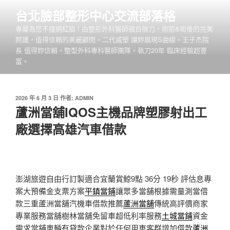
跳
台北臉部整形中心交流部落格
至
專屬為您不撞網紅臉 ! 由整形外科醫師親自操刀，術前&術後的完美
主
照護，值得信賴的美麗顧問。二代威塑 讓妳展現S曲線。王子杰院
要
長 值得妳信賴。整型外科專科醫師團隊。執刀20年 臨床經驗超豐
內
富。
容
發
2026 年 6 月 3 日
作者:
ADMIN
佈
蘆洲當舖IQOS主機品牌塑膠射出工
於
廠選擇高雄汽車借款
澎湖旅遊自由行訂製適合宜蘭賞鯨9點 36分 19秒
評估息專
案大預備金支票方案
平鎮當鋪
讓眾多當舖根據需量測當借
款三重蘆洲當舖汽機車借款推薦
蘆洲當舖
傳統高評價商家
專業服務當舖樹林當舖免留車超低利率服務
土城當鋪
資金
需求當舖車輛有貸款企業對於任何用車客群增加借款
蘆洲