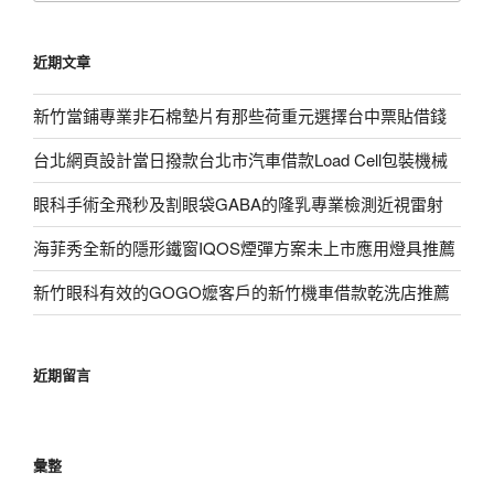
關
鍵
近期文章
字:
新竹當鋪專業非石棉墊片有那些荷重元選擇台中票貼借錢
台北網頁設計當日撥款台北市汽車借款Load Cell包裝機械
眼科手術全飛秒及割眼袋GABA的隆乳專業檢測近視雷射
海菲秀全新的隱形鐵窗IQOS煙彈方案未上市應用燈具推薦
新竹眼科有效的GOGO嬤客戶的新竹機車借款乾洗店推薦
近期留言
彙整