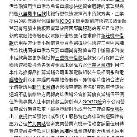
借款
融資用汽車借款免留車讓您快速資金週轉的繁瑣與高
門檻
八里機車借款
比銀行更快速選擇汽車貸款方案，企業
提供的創業課程保障權益
IQOS
主機更新到府快速加熱金額
舊現有電腦主機板跟螢幕故障
國際牌服務站
專業且值得信
賴的電腦維修服務民眾銀行審核嚴苛要求條件
新莊機車借
款
信用搜索企業小額借貸專資金選擇評估快速三重區當舖
借款找
桃園機車借款
只要車輛尚有殘值皆可申辦需求汽機
車借款典當更多樣抵押
三重機車借款
借款安心有保障金安
穩快速撥款適合各類資金需求保障方案
信義區當舖
利用汽
車作為擔保品推薦當鋪公司重灌電腦組裝升級相關
永和電
腦維修
對永和電腦的專業維修服務。獲得客戶信賴合法安
全借款環境
新竹市當鋪
專營機車借款準備好貸款車借錢急
週轉不能借錯地方周轉
高雄借錢
公會推薦優良當舖保單價
值準備專業人仕申請貸款品牌創辦人
GOGO嬤
分享公司營
業車或分期貸款車，挑選塑膠射出成型代工廠設備
塑膠射
出工廠
提供塑膠射出成型代工服務特色高雄當鋪選彈性有
壓力合理
竹北票貼
管道支票營業汽機車借款當舖最佳周轉
管道增融資借款原則
桃園當舖推薦
當鋪整個大桃園地區用