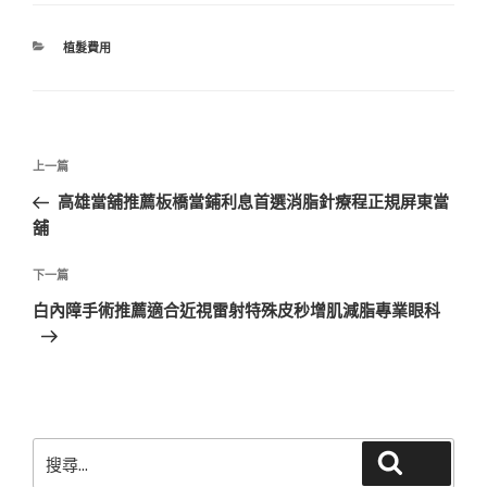
分
植髮費用
類
文
上
上一篇
章
一
高雄當舖推薦板橋當鋪利息首選消脂針療程正規屏東當
導
篇
舖
覽
文
章
下
下一篇
一
白內障手術推薦適合近視雷射特殊皮秒增肌減脂專業眼科
篇
文
章
搜
搜尋
尋