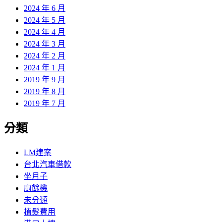
2024 年 6 月
2024 年 5 月
2024 年 4 月
2024 年 3 月
2024 年 2 月
2024 年 1 月
2019 年 9 月
2019 年 8 月
2019 年 7 月
分類
LM建案
台北汽車借款
坐月子
廚餘機
未分類
植髮費用