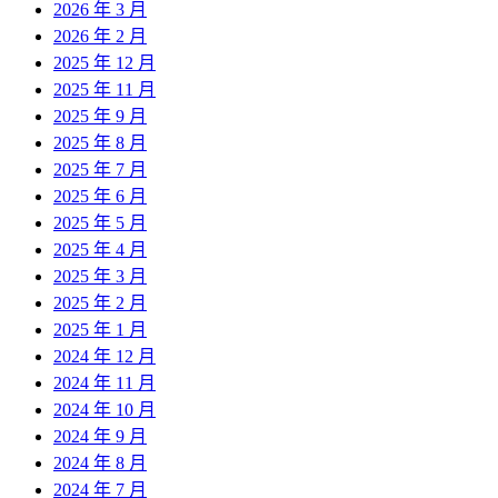
2026 年 3 月
2026 年 2 月
2025 年 12 月
2025 年 11 月
2025 年 9 月
2025 年 8 月
2025 年 7 月
2025 年 6 月
2025 年 5 月
2025 年 4 月
2025 年 3 月
2025 年 2 月
2025 年 1 月
2024 年 12 月
2024 年 11 月
2024 年 10 月
2024 年 9 月
2024 年 8 月
2024 年 7 月