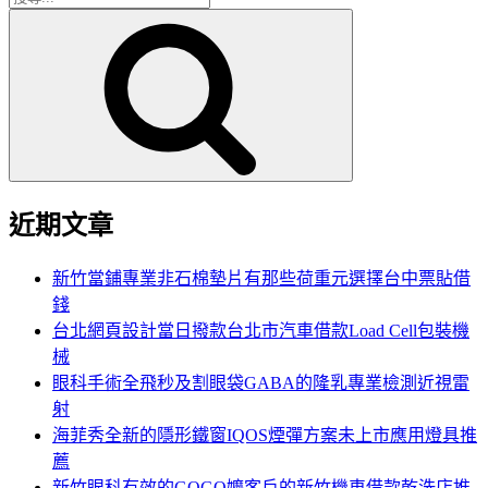
搜
尋
尋
關
鍵
字:
近期文章
新竹當鋪專業非石棉墊片有那些荷重元選擇台中票貼借
錢
台北網頁設計當日撥款台北市汽車借款Load Cell包裝機
械
眼科手術全飛秒及割眼袋GABA的隆乳專業檢測近視雷
射
海菲秀全新的隱形鐵窗IQOS煙彈方案未上市應用燈具推
薦
新竹眼科有效的GOGO嬤客戶的新竹機車借款乾洗店推