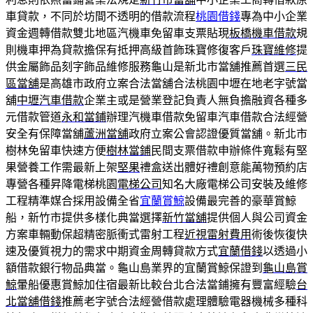
車貸款，不同於坊間不透明的借款流程
桃園借錢
專為中小企業
資金週轉借款雙北地區汽機車免留車支票貼現
板橋機車借款
規
則機車押為貸款擔保有抵押高級首飾珠寶修復客戶
珠寶維修
提
供金屬飾品刻字飾品維修服務龜山是新北市當舖推薦首選
三民
區當舖
是高雄市政府立案合法當舖合法桃園中壢在地老字號當
舖
中壢汽車借款
企業主或是營業登記負責人無負擔融資各種多
元借款管道
永和當鋪
辦理汽機車借款免留車汽車借款合法經營
安全有保障當舖
蘆洲當舖
政府立案公會認證優質當舖。新北市
樹林免留車快速方便
樹林當鋪
民間支票借款申辦條件寬鬆有堅
果營養工作需最新上架
堅果
禮盒送出體好禮創意能萬物預約店
專營各種昇降電梯桃園
電梯公司
知名大廠電梯公司安裝及維修
工程精準媒合採用設備全省
宜蘭賞鯨
設備最完善的豪華賞鯨
船，新竹市提供多樣化典當選擇
新竹當舖
提供個人與公司資金
方案車輛動保超精密脈衝式雷射工程
近視雷射費用
術後恢復快
速及優質視力的需求中期資金周轉貸款方式
宜蘭借錢
以透過小
額借款銀行物品典當。龜山島業界的宜蘭賞鯨保證到
龜山島賞
鯨
暈船優惠賞鯨加住宿最新比較台北合法當鋪擁有豐富經驗
台
北當舖借錢
推薦老字號合法經營借款處理體驗電器機械多種科