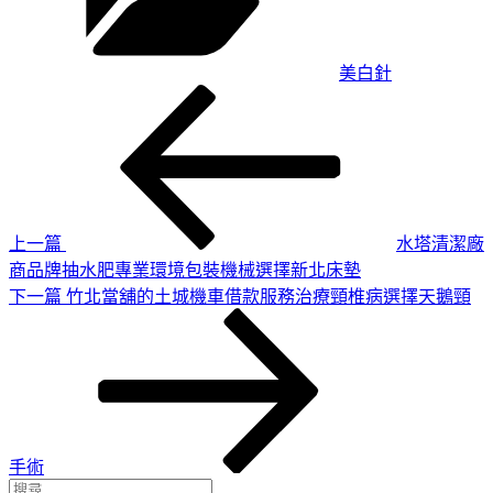
美白針
上
文
一
章
篇
導
文
章
覽
上一篇
水塔清潔廠
商品牌抽水肥專業環境包裝機械選擇新北床墊
下
下一篇
竹北當舖的土城機車借款服務治療頸椎病選擇天鵝頸
一
篇
文
章
手術
搜