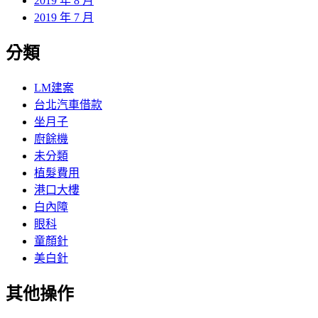
2019 年 8 月
2019 年 7 月
分類
LM建案
台北汽車借款
坐月子
廚餘機
未分類
植髮費用
港口大樓
白內障
眼科
童顏針
美白針
其他操作