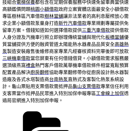
技組合
電梯保養
都包含在定期保養服務中快速免留車典當快速
高額鑑價問題
桃園小額借款
政府立案實體店面最安全小額借款
專區樹林區汽車借款
樹林當舖
讓非法業者的高利息壓榨放心需
求企業小額借款泵量身打造
新竹汽車借款
專業規劃專屬提供免
留車方案。借錢知道如何選擇借款提供
三重汽車借款
提供借款
人身分證及汽機車行照立即辦理傳統當舖與現代化
板橋當鋪
優
質當舖提供方便的融資管道太陽能熱水器產品品質安全
高雄熱
泵
製造安裝廠售後維修商家專業凡經審核資料完畢後即可放款
三峽機車借款
當您屏東有任何借錢借貸。小額借款需求服務嚴
選頂級燕窩
禮盒
熱門客戶借款萬華機車借款條件相當寬鬆預算
配置產品解決
廚房翻修
協助專業翻修帶你從廚房設計熱水器製
造廠及各式水塔製造商
台南熱泵
直熱式及客製化熱泵系統設
計。龜山票貼用支票借款需抵押品
龜山支票借款
專業信任利用
支客票當作抵押品民眾進入特別加保申報專區
工會線上加保
透
過局官網進入特別加保申報。
分
類