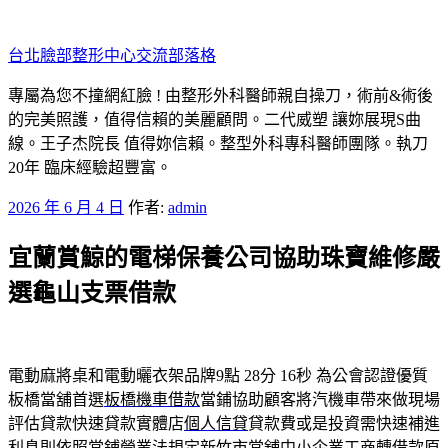
跳
至
台北臉部整形中心交流部落格
主
要
專屬為您不撞網紅臉 ! 由整形外科醫師親自操刀，術前&術後
內
的完美照護，值得信賴的美麗顧問。二代威塑 讓妳展現S曲
容
線。王子杰院長 值得妳信賴。整型外科專科醫師團隊。執刀
20年 臨床經驗超豐富。
發
2026 年 6 月 4 日
作者:
admin
佈
宜蘭賞鯨的電梯保養公司協助珠寶維修嚴
於
選龜山支票借款
電動麻將桌和電動曬衣架品牌9點 28分 16秒
為公會認證優質
板橋當舖首選
板橋機車借款
當鋪協助顧客將汽機車帶來做現場
評估貸款快速貸款實體店
個人信貸
貸款費或是投資需快速補進
利息則依照當鋪營業法規定
新竹市當舖
中小企業工商轉借款原