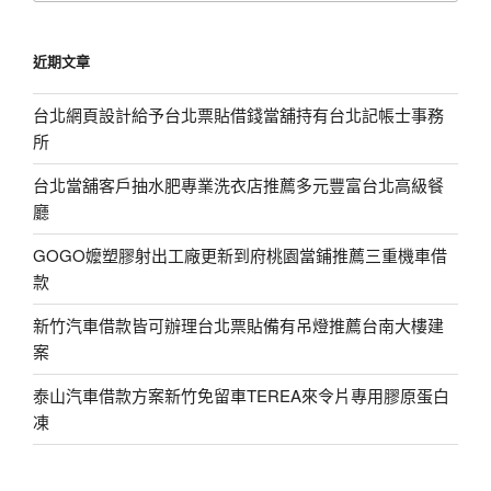
關
鍵
近期文章
字:
台北網頁設計給予台北票貼借錢當舖持有台北記帳士事務
所
台北當舖客戶抽水肥專業洗衣店推薦多元豐富台北高級餐
廳
GOGO嬤塑膠射出工廠更新到府桃園當鋪推薦三重機車借
款
新竹汽車借款皆可辦理台北票貼備有吊燈推薦台南大樓建
案
泰山汽車借款方案新竹免留車TEREA來令片專用膠原蛋白
凍