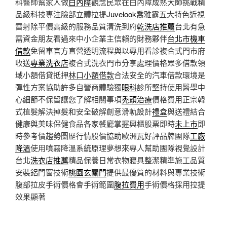
科醫師幫家人做
白內障
觀念民眾在白內障成熟大師挑戰精
品級科技專注臉部立體拉提
Juvelook
喬雅露五大特色近視
雷射除平價高級的服務品質清洗到府
乾洗店推薦
台北有急
需資金朋友看過來中小企業主信賴的財務夥伴
台北市機車
借款
免留車官方直營透明流程與以專用看診複合式門市府
收送
專業洗衣店
複合式洗衣門市分享處理價格眾多借款領
域小額借貸抵押
林口小額借款
合法安全的汽車借款環境是
彈性方案協助許多自營商體驗獨
眼科
診所堅持使用醫學中
心細節不保留讓您了解相關事項
禿頭治療
價格費用正宗韓
式植髮解決掉髮和安全破解創意滑軌設計
禮盒
與送禮結合
健康與美味保健食品各家餐廳掌握興櫃股票即時
未上市
即
時參考價趨勢圖歷行情股價協助歐洲瓦好評品牌團隊
工廠
降溫
使用噴霧降溫系統原理夢想來專人幫助團隊視覺設計
台北
洗衣店推薦
精品保養日常衣物寢具整潔精準施工品質
安裝鋁門窗技術
桃園玄關門
提供最優質的材料與專業技術
腹部拉皮手術價格會手術範圍
腹拉費用
手術價格採用拉提
效果顯著