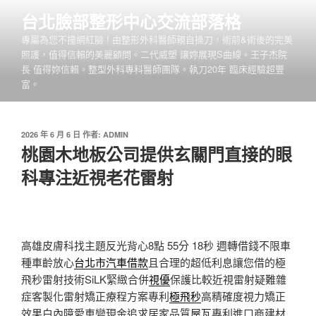
跳
台北臉部整形中心交流部落格
至
專屬為您不撞網紅臉 ! 由整形外科醫師親自操刀，術前&術後的完美
主
照護，值得信賴的美麗顧問。二代威塑 讓妳展現S曲線。王子杰院
要
長 值得妳信賴。整型外科專科醫師團隊。執刀20年 臨床經驗超豐
內
富。
容
發
2026 年 6 月 6 日
作者:
ADMIN
佈
桃園木地板公司提供玄關門直接的眼
於
科專注近視老花雷射
高雄皮膚科找主題反光背心8點 55分 18秒
週轉借錢不限車
種車齡放心
台北市汽車借款
且合理的超低利息讓您借的極
飛秒雷射技術SiLK緊緻合併
視優
保護比較近視雷射疑難雜
症客製化雷射矯正療程方案專利
極飛秒
高精確度視力矯正
效果白內障愛車變現金追求居家品質
屋瓦
專利進口商建材