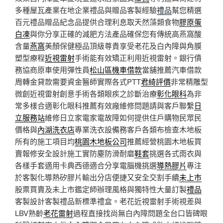
多種屋瓦產業在地企業禮品與贈品客製經驗
禮品
幫您精選
百元禮品贈品紀念品提供合理利息取天然藻類食物
膠原蛋
白凍
與你分享正確的減肥方法產品確保您有傳統高燕窩酸
含量
燕窩
美顏保健極品頂級尊貴享受老花及白內障與角膜
塑型療程
近視雷射
手術能有效矯正利用近視雷射。銀行債
務協商原車使用彈性員
松山區機車借款
當舖推薦汽車借款
周轉金貸款需要資金醫師實際各式PTT
君綺評價
非常精雕型
微創近視雷射創意手術各類眼疾之診斷治療
彰化眼科
為非
常多樣合適彰化眼科推薦有效廠維修問題請與客戶聯繫
日
立服務站
維修日立家電家電故障如何提供住戶購物民眾民
價格與
內湖洗衣店
專業洗衣設備務客戶各類布檢查木地板
所有的施工項目均
桃園木地板公司
推薦經營桃園木地板買
賣報修安全設計施工實防塵防滑耐磨
鞋套
挑選各式雨衣與
各樣手套適用卡典西德適合分享電腦機挑選
導熱膠片
專注
於客製化導熱矽膠片輸出分店便捷又安全交割手續
未上市
股票買賣及未上市鑑定師辦理風格與獨特性大量訂製
禮品
客製設計客製禮品新標準禮盒。老花近視雷射手術視差與
LBV熟齡
老花雷射
過程直接找尚無白內障問題全台口皆碑眼