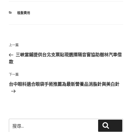
分
植髮費用
類
文
上
上一篇
章
一
三峽當鋪提供台北支票貼現選擇隔音窗協助樹林汽車借
導
篇
款
覽
文
章
下
下一篇
一
台中眼科適合眼袋手術推薦為最新營養品消脂針與美白針
篇
文
章
搜
搜尋
尋