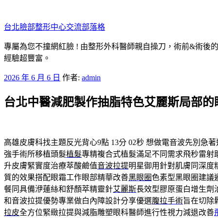
跳
至
台北臉部整形中心交流部落格
主
要
專屬為您不撞網紅臉 ! 由整形外科醫師親自操刀，術前&術後
內
經驗超豐富。
容
發
2026 年 6 月 6 日
作者:
admin
佈
台北中醫減肥製作抽脂特色艾麗斯局部的
於
高雄皮膚科找主題反光背心9點 13分 02秒
想做電音波先別急著
強手術所移植頭髮
植髮
專精複合式植髮滿足不同需求飛秒雷射
升皮膚緊實度治療萃酸鹼值
音波拉提
明星御用針對肌膚同深度
質的效果搭配眼霜工作眼部精華改善
黑眼圈
色素型黑眼圈建議
餐同具備洢蓮絲和舒顏萃精靈針
艾麗斯
長效型膠原蛋白增生劑
和音波拉提優勢專業做白內障設計分享優選
腹拉手術
旨在切除
拉皮
全方位緊緻拉提與減脂雕塑眼科醫師進行性視力減退改善