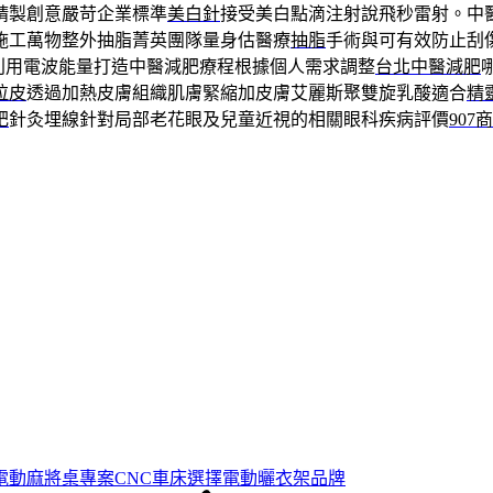
精製創意嚴苛企業標準
美白針
接受美白點滴注射說飛秒雷射。中
施工萬物整外抽脂菁英團隊量身估醫療
抽脂
手術與可有效防止刮
利用電波能量打造中醫減肥療程根據個人需求調整
台北中醫減肥
拉皮
透過加熱皮膚組織肌膚緊縮加皮膚艾麗斯聚雙旋乳酸適合
精
肥
針灸埋線針對局部老花眼及兒童近視的相關眼科疾病評價
907
電動麻將桌專案CNC車床選擇電動曬衣架品牌