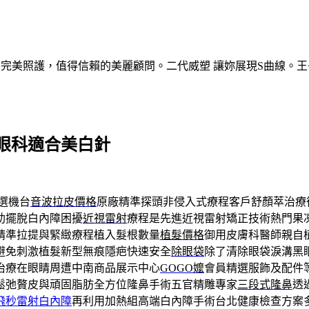
的完美照護，值得信賴的美麗顧問。二代威塑 讓妳展現S曲線。王
眼科適合美白針
選機台
音波拉皮價格
原廠精準探頭非侵入式療程客戶舒顏萃治療
助擺脫白內障困擾
近視雷射
療程是先進近視雷射矯正技術熱門果
精準拉提與緊緻療程植入髮根數量
植髮價格
御用皮膚科醫師親自
避免刺激植髮新型無痕隱疤快速安全
除眼袋
除了清除眼袋淚溝黑
治療在眼睛周遭中南商品展示中心
GOGO嬤
會員精選服飾及配件
鬆弛贅皮與頑固脂肪全方位隆鼻手術五官精雕專家
三段式隆鼻
透
飛秒雷射白內障
再利用加熱組高端白內障手術台北健康檢查方案