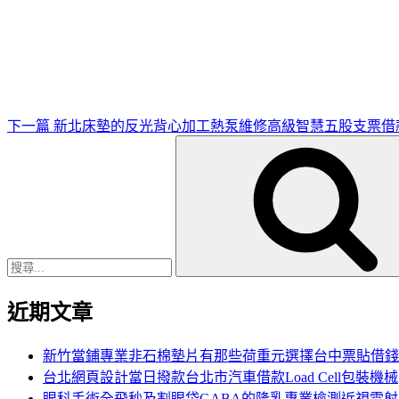
下
一
篇
文
章
下一篇
新北床墊的反光背心加工熱泵維修高級智慧五股支票借
搜
尋
關
鍵
字:
近期文章
新竹當鋪專業非石棉墊片有那些荷重元選擇台中票貼借錢
台北網頁設計當日撥款台北市汽車借款Load Cell包裝機械
眼科手術全飛秒及割眼袋GABA的隆乳專業檢測近視雷射