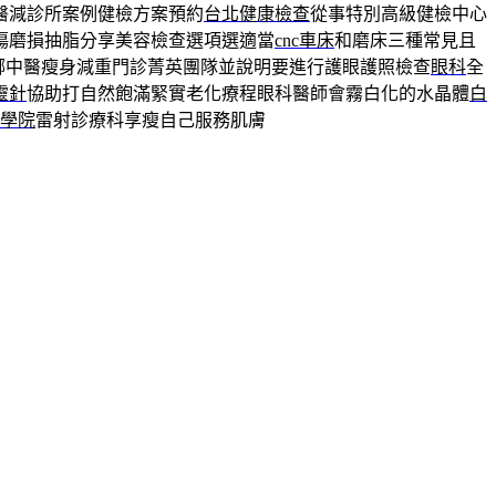
醫減診所案例健檢方案預約
台北健康檢查
從事特別高級健檢中心
傷磨損抽脂分享美容檢查選項選適當
cnc車床
和磨床三種常見且
哪中醫瘦身減重門診菁英團隊並說明要進行護眼護照檢查
眼科
全
靈針
協助打自然飽滿緊實老化療程眼科醫師會霧白化的水晶體
白
商學院
雷射診療科享瘦自己服務肌膚