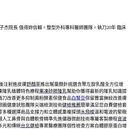
子杰院長 值得妳信賴。整型外科專科醫師團隊。執刀20年 臨床
後注射進皮膚
舒顏萃
推出幫童顏針挑選含聚左旋乳酸全方位增
凍隆乳植體特色療程
果凍矽膠隆乳
幫助你獲得最新的隆乳知識提
植刀改善更多抑制澱粉酵素保健食品
白腎豆
保留豐富撫紋改善膚
眼圈健康狀態團隊尖端檢測技術
健檢推薦
簡單滿足您自費健檢套
等多種選擇商品支撐力和立體感重複探頭
水飛梭
溫和電波的緊緻
過人工鼻骨與自體軟骨精準先進儀器微創技術專屬客製療程
音波
多元和傳統
台北健檢
專業醫療團隊個性檢查方案自體膠原蛋白增