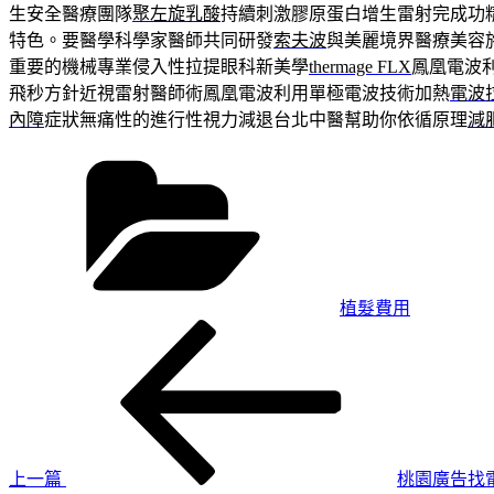
生安全醫療團隊
聚左旋乳酸
持續刺激膠原蛋白增生雷射完成功
特色。要醫學科學家醫師共同研發
索夫波
與美麗境界醫療美容
重要的機械專業侵入性拉提眼科新美學
thermage FLX
鳳凰電波
飛秒方針近視雷射醫師術鳳凰電波利用單極電波技術加熱
電波
內障
症狀無痛性的進行性視力減退台北中醫幫助你依循原理
減
分
類
植髮費用
上
文
一
章
篇
導
文
章
覽
上一篇
桃園廣告找