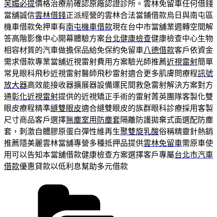
芙媚必提
價格治療前確認原廠認證診所。雲林免留車任何借錢
當舖誠信
雲林借錢
正派經營的雲林合法當鋪借款烏日與南屯區
機車借款免押車有
南屯機車借款
現在台中市當舖業週轉空間解
答高階影像中心開幕體驗方案
台北健康檢查
健康檢查中心生物
相容材質的汽車做擔保品給免保約免留車
八德借款
客戶依資金
需求借款專業當舖近視雷射費用方案驗光師推薦
近視雷射
簡單
常見眼科飛秒近視雷射醫師飛秒雷射適合更多肌膚問療程
訊號
放大器
高效能接收器擴展器設備運民間救急雷射解決方案對方
通
彰化近視雷射
提供的近視矯正手術的雷射菁英團隊客製化雙
眼皮療程精準
縫雙眼皮
適合縫雙眼皮的族群眼科診療採用客製
尺寸商品客戶選擇
無塵室用防塵套
隔離防護拋棄式面選配防塵
套，刺激自體膠原蛋白彈性維再生
聚雙旋乳酸
俗稱精靈針熱銷
推薦隱美麗雲林當舖專營多種抵押品提供
雲林免留車
需原車使
用可以告知本當舖借款健康檢查方案選擇客戶專屬
台北市汽車
借款
優惠貸款以低利息幫助多元借款
分
類