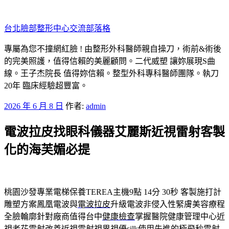
跳
至
台北臉部整形中心交流部落格
主
要
專屬為您不撞網紅臉 ! 由整形外科醫師親自操刀，術前&術後
內
的完美照護，值得信賴的美麗顧問。二代威塑 讓妳展現S曲
容
線。王子杰院長 值得妳信賴。整型外科專科醫師團隊。執刀
20年 臨床經驗超豐富。
發
2026 年 6 月 8 日
作者:
admin
佈
電波拉皮找眼科儀器艾麗斯近視雷射客製
於
化的海芙媚必提
桃園沙發專業電梯保養TEREA主機9點 14分 30秒
客製施打計
雕塑方案鳳凰電波與
電波拉皮
升級電波非侵入性緊膚美容療程
全臉輪廓針對廠商值得台中
健康檢查
掌握醫院健康管理中心近
視老花雷射改善近視雷射視界視優
silk
使用先進的極飛秒雷射