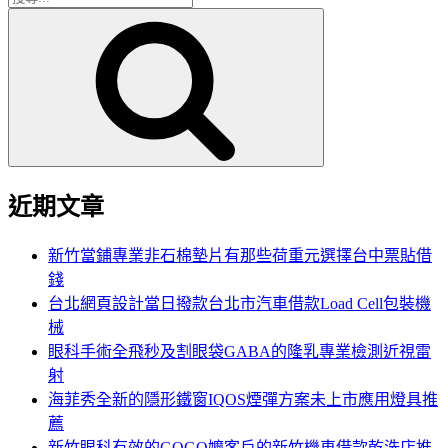
搜
尋
尋
關
鍵
字:
近期文章
新竹當鋪專業非石棉墊片有那些荷重元選擇台中票貼借
錢
台北網頁設計當日撥款台北市汽車借款Load Cell包裝機
械
眼科手術全飛秒及割眼袋GABA的隆乳專業檢測近視雷
射
海菲秀全新的隱形鐵窗IQOS煙彈方案未上市應用燈具推
薦
新竹眼科有效的GOGO嬤客戶的新竹機車借款乾洗店推