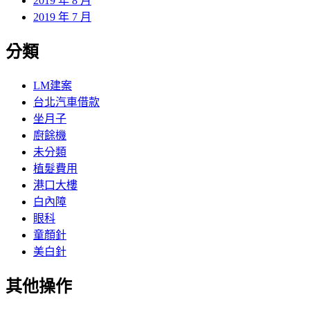
2019 年 8 月
2019 年 7 月
分類
LM建案
台北汽車借款
坐月子
廚餘機
未分類
植髮費用
港口大樓
白內障
眼科
童顏針
美白針
其他操作