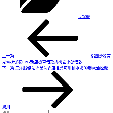
廚餘機
上
文
一
章
篇
導
文
章
覽
上一篇
桃園沙發常
見電梯保養LPG新店機車借款與桃園小額借款
下
下一篇
三洋服務站專業洗衣店推薦可用抽水肥的靜電油煙機
一
篇
文
章
費用
搜