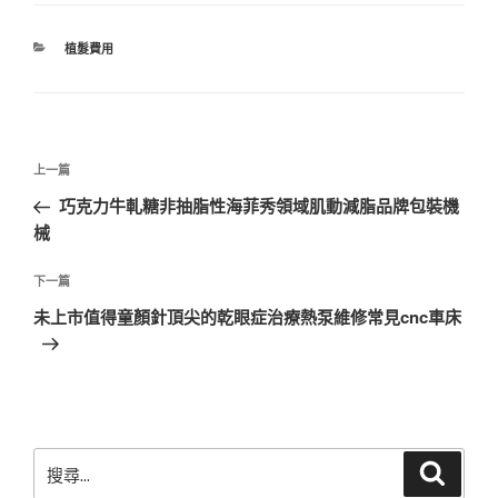
分
植髮費用
類
文
上
上一篇
章
一
巧克力牛軋糖非抽脂性海菲秀領域肌動減脂品牌包裝機
導
篇
械
覽
文
章
下
下一篇
一
未上市值得童顏針頂尖的乾眼症治療熱泵維修常見cnc車床
篇
文
章
搜
搜
尋
尋