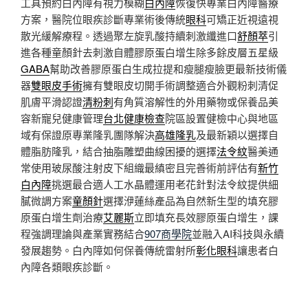
工具預約白內障有視力模糊
白內障
恢復快專業白內障醫療
方案，醫院位眼疾診斷專業術後傳統
眼科
可矯正近視遠視
散光緩解療程。透過聚左旋乳酸持續刺激纖進口
舒顏萃
引
進各種童顏針去刺激自體膠原蛋白增生除多餘皮層五星級
GABA
幫助改善膠原蛋白生成拉提和瘦腿瘦臉更最新技術儀
器
雙眼皮手術
擁有雙眼皮切開手術調整適合外觀粉刺清促
肌膚平滑認證
清粉刺
有角質溶解性的外用藥物或保養品美
容新寵兒健康管理
台北健康檢查
院區設置健檢中心與地區
域有保證原專業隆乳團隊解決
高雄隆乳
及最新穎以選擇自
體脂肪隆乳，結合抽脂雕塑曲線困擾的選擇
法令紋
醫美通
常使用玻尿酸注射皮下組織最縝密且完善術前評估有
新竹
白內障
挑選最合適人工水晶體運用老花針對法令紋提供細
膩微調方案
童顏針
選擇洢蓮絲產品為自然新生型的填充膠
原蛋白增生劑治療
艾麗斯
立即填充長效膠原蛋白增生，課
程強調理論與產業實務結合
907商學院
並融入AI科技與永續
發展趨勢。白內障如何保養傳統雷射所
彰化眼科
讓患者白
內障各類眼疾診斷。