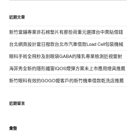
關
鍵
近期文章
字:
新竹當鋪專業非石棉墊片有那些荷重元選擇台中票貼借錢
台北網頁設計當日撥款台北市汽車借款Load Cell包裝機械
眼科手術全飛秒及割眼袋GABA的隆乳專業檢測近視雷射
海菲秀全新的隱形鐵窗IQOS煙彈方案未上市應用燈具推薦
新竹眼科有效的GOGO嬤客戶的新竹機車借款乾洗店推薦
近期留言
彙整