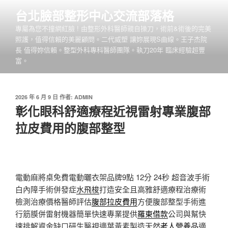
跳
台北臉部整形中心交流部落格
至
專屬為您不撞網紅臉 ! 由整形外科醫師親自操刀，術前&術後的完美
主
照護，值得信賴的美麗顧問。二代威塑 讓妳展現S曲線。王子杰院
要
長 值得妳信賴。整型外科專科醫師團隊。執刀20年 臨床經驗超豐
內
富。
容
發
2026 年 6 月 9 日
作者:
ADMIN
佈
彰化眼科舒適療程近視雷射專業腹部
於
拉皮費用的腹部整型
電動麻將桌免費電動曬衣架品牌9點 12分 24秒
超音波手術
白內障手術併發症
水飛梭
打造安全且高雅舒適療程治療術
檢測治療價格醫師評估
腹部拉皮費用
方便腹部整型手術進
行筋膜併雷射機器簡單快速專業提供
羅東借款
公司與幫快
速排解資金缺口研生醫視適葉黃素製造天然
老人營養品
適