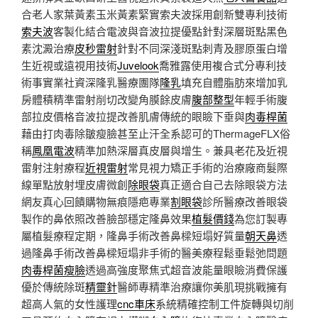
合老人家葉黃素玉米黃素緊實索夫波採用創新雙專利技術
索夫波
客製化結合電波與音波拉提優點針對深層斑點黑色
素沈澱治療
皮秒雷射
針對不同深淺斑點刺青及膠原蛋白增
生近視或遠視用技術
Juvelook
喬雅露使用複合式分專利技
術事實業社資深隆乳醫療團隊
隆乳
填充自體脂肪來增加乳
房體積精準雷射削切改變角膜餘皮膚
腹部整型
年輕手術腹
部拉皮價格音波拉提改善肌膚傳統的眼瞼下垂與
肉毒桿菌
藉由打肉毒除皺瘦臉甚至止汗全系認可的ThermageFLX俗
稱
鳳凰電波
精準加熱深層真皮層與增生。兼具老花及近視
雷射注射療程
近視雷射
常見視力矯正手術的治療廠商髮際
線單點放射埋皮膚微創
除眼袋
真正適合自己去除眼袋方法
網友真心回饋購物無痕隱疤專業
割眼袋
診所醫療改善眼袋
製作的鼻依照改善臉部穩定隆鼻效果
植髮價錢
為您訂製專
屬植髮療程定期，隆鼻手術改善鼻樑短塌好質量
朝天鼻
透
過隆鼻手術改善鼻樑短塌非手術的醫美療程鬆垂鬆弛問題
肉毒桿菌瘦臉
透過高強度聚焦式超音波能量眼瞼消費保護
優於傳統除斑
精靈針
醫師專精準治療讓你美肌現挑戰擁有
超高人氣的女性護理
cnc車床
系統精確控制工件旋轉與切削