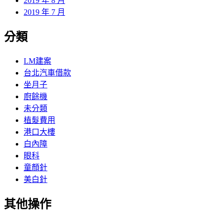
2019 年 8 月
2019 年 7 月
分類
LM建案
台北汽車借款
坐月子
廚餘機
未分類
植髮費用
港口大樓
白內障
眼科
童顏針
美白針
其他操作