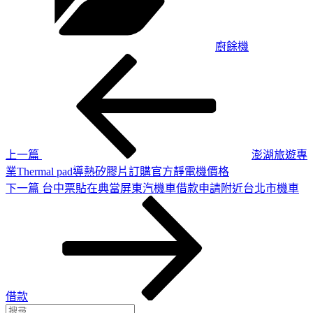
廚餘機
上
文
一
章
篇
導
文
章
覽
上一篇
澎湖旅遊專
業Thermal pad導熱矽膠片訂購官方靜電機價格
下
下一篇
台中票貼在典當屏東汽機車借款申請附近台北市機車
一
篇
文
章
借款
搜