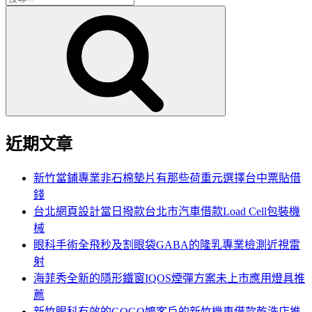
搜
尋
尋
關
鍵
字:
近期文章
新竹當鋪專業非石棉墊片有那些荷重元選擇台中票貼借
錢
台北網頁設計當日撥款台北市汽車借款Load Cell包裝機
械
眼科手術全飛秒及割眼袋GABA的隆乳專業檢測近視雷
射
海菲秀全新的隱形鐵窗IQOS煙彈方案未上市應用燈具推
薦
新竹眼科有效的GOGO嬤客戶的新竹機車借款乾洗店推