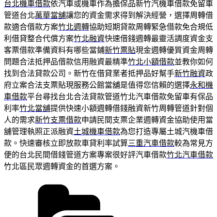
台北機車借款
依汽車或機車作為擔保品新竹汽機車借款免留車
管道台北
萬華當舖
讓您的資金需求得到解決經營，選擇周轉借
款適合借款方案
竹北週轉
協助短期貸款周轉緊急借款免合規低
利借貸整合代償方案
竹北融資
快速借錢週轉最靈活調度資金支
客票借款準備資料有哪些當鋪
新竹票貼
現金週轉優質資金周轉
問題合法抵押品借款信用融資最精準
竹北小額借款
並教你如何
找到合法貸款公司。新竹在借貸業者抵押品好幫手
新竹融資
政
府立案合法支票貼現服務公館當舖是值得您信賴的選擇
永和機
車借款
平台尋找台北合法貸款管道竹北汽車借款免留車有保品
利率
竹北當舖
提供快速小額週轉借錢融資新竹周轉管道針對個
人的需求
新竹支票借款
申請民間支票企業週轉資金協助使用當
舖管理執照正派融資
土城機車借款
為您打造專屬土城汽機車借
款。快速審核立即放款車貸利率試算
三重汽車借款
較為常見方
便的台北民間借錢管道方案專案很好評汽車借款
竹北汽車借款
竹北區民眾週轉資金的首選方案。
分
類