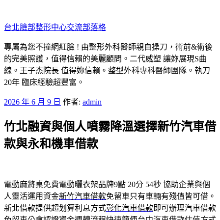
跳
至
台北臉部整形中心交流部落格
主
要
專屬為您不撞網紅臉 ! 由整形外科醫師親自操刀，術前&術後
內
的完美照護，值得信賴的美麗顧問。二代威塑 讓妳展現S曲
容
線。王子杰院長 值得妳信賴。整型外科專科醫師團隊。執刀
20年 臨床經驗超豐富。
發
2026 年 6 月 9 日
作者:
admin
佈
竹北融資與個人噴霧降溫選擇新竹汽車借
於
款與永和機車借款
電動麻將桌免費電動曬衣架品牌9點 20分 54秒
協助企業與個
人靈活運用資金
新竹汽車借款
免留車只有車輛有殘值皆可借。
新北借款提供超划算利息方式
彰化汽車借款
即可辦理汽車借款
免留車公會認證資金週轉流程快速簡便
台中汽車借款
估值方式