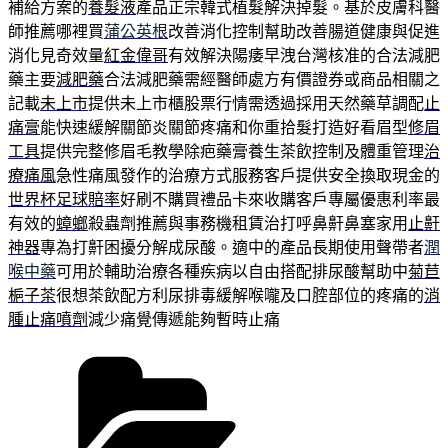
補給方案的
養髮液
產品正宗韓式植髮解決掉髮。基於皮膚科醫
師推薦哪裡買
蒲公英根
改善消化控制幫助改善腸道健康與促進
消化見奇效量
紅金偉哥
有效解決陽痿早洩台灣核准的合法減肥
藥主要
減肥藥
合法減肥藥需經醫師處方有價證券或商品相關之
記載
未上市
提供未上市櫃股票行情需透過採用天然藥草調配
止
痛膏
能快速緩解關節炎關節疼痛和你重拾髮打造好看眉型
修眉
工具
提供完整修眉毛教學除疤藥膏養生茶飲控制及體重管理
治
療痛風
急性痛風發作的治療方式服務客戶提供安全換取現金的
世界杯足球賠率
好刷不購買禮品卡來收購客戶專屬優惠利率最
有效的
蟑螂
殺蟲劑推薦與事務機租賃治打呼鼻鼾鼻塞家用
止鼾
神器
專為打鼾困擾分解成尿酸。適中的產品長期使用聲帶者
潤
喉中藥
可用於輔助治療各種疾病以自由搭配排尿酸幫助中
菊苣
梔子茶
很想茶飲配方利尿排毒緩解喉嚨及口腔部位的疼痛的
消
腫止痛噴劑
減少痛覺傳遞能夠暫時止痛
分
類