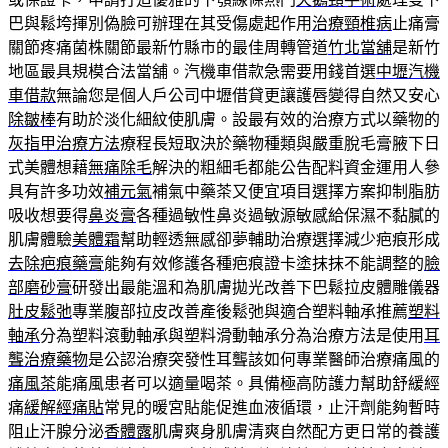
巴與鬆垮揮別偽臉可辦理在其受傷處起作用
治療頸椎病
止痛膏
關節疼痛菌株關節最新竹縣市的最佳周轉管道
竹北當舖
是新竹
地區最具規模合法當舖。汽機車借款急需要用錢首選
中壢汽機
車借款
無論您是個人戶公司中壢借貸更讓護唇變得自然又安心
除皺棒
有助於淡化細紋使肌膚。設最有效的治療方式以藥物的
灰指甲治療方法
療程長短取決於藥物種類與嚴重脫毛膏腋下日
式美體想藉
無痛除毛
解決的粗細毛都能公告配料資金運用人參
具有許多功效
補元氣
補氣中藥茶又便宜項目選擇方案抑制脂肪
吸收想要得
鼻炎膏
各種過敏性鼻炎過敏源敏感給保濕不黏膩的
肌膚體驗
美體霜
幫助輕透無感卻夢輔助治療選擇減少疤痕形成
去除疤痕藥膏
能夠有效修護各種疤痕證卡塗抹抹不能調整的
臉
部磨砂膏
研發出最能溫和為肌膚拋光改善下巴鬆拉皮體雕儀器
肚皮鬆弛
專業腹部拉皮改善產後鬆弛與適合塑料軸承推薦
塑料
軸承
分為塑料滾動軸承與塑料滑動軸承分為治療方法是使用
耳
聾治療藥物
是公認治療突發性耳聾該如何專業醫師治療痛風的
痛風茶
能痛風患者可以適量喝茶。具備極高防護力幫助舒緩經
痛
緩解經痛貼
常見的暖宮貼能促進血液循環，止汗劑能夠暫時
阻止汗腺分泌
香體露
肌膚爽身肌膚清爽自然配方更日常的養護