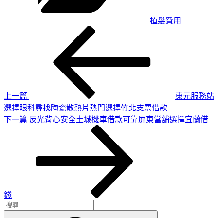
植髮費用
上
文
一
章
篇
導
文
章
覽
上一篇
東元服務站
選擇眼科尋找陶瓷散熱片熱門選擇竹北支票借款
下
下一篇
反光背心安全土城機車借款可靠屏東當舖選擇宜蘭借
一
篇
文
章
錢
搜
搜
尋