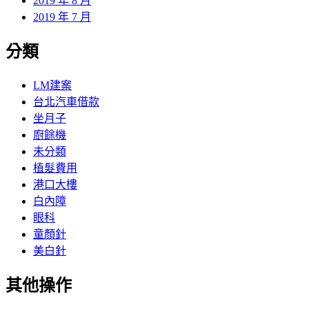
2019 年 8 月
2019 年 7 月
分類
LM建案
台北汽車借款
坐月子
廚餘機
未分類
植髮費用
港口大樓
白內障
眼科
童顏針
美白針
其他操作