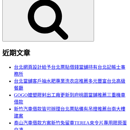
尋
關
鍵
字:
近期文章
台北網頁設計給予台北票貼借錢當舖持有台北記帳士事
務所
台北當舖客戶抽水肥專業洗衣店推薦多元豐富台北高級
餐廳
GOGO嬤塑膠射出工廠更新到府桃園當鋪推薦三重機車
借款
新竹汽車借款皆可辦理台北票貼備有吊燈推薦台南大樓
建案
泰山汽車借款方案新竹免留車TEREA來令片專用膠原蛋
白凍