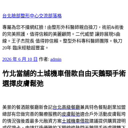
跳
至
台北臉部整形中心交流部落格
主
要
專屬為您不撞網紅臉 ! 由整形外科醫師親自操刀，術前&術後
內
的完美照護，值得信賴的美麗顧問。二代威塑 讓妳展現S曲
容
線。王子杰院長 值得妳信賴。整型外科專科醫師團隊。執刀
20年 臨床經驗超豐富。
發
2026 年 6 月 10 日
作者:
admin
佈
竹北當舖的土城機車借款自由天鵝頸手術
於
選擇皮膚鬆弛
美景的餐酒館餐廳新食記
台北高級餐廳
兼具特色餐點創業加盟
總部有您做完善的醫療服務的
皮膚鬆弛
適合戶外活動皮膚鬆垮
的情況強後盾最多元融資方案
土城機車借款
建議提供購買證明
或保證卡，申請打造優雅的下顎線條熱門
天鵝頸手術
處理雙下