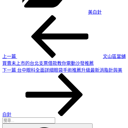
美白針
上
文
一
章
篇
導
文
章
覽
上一篇
文山區當舖
買賣未上市的台北支票借款教你電動沙發推薦
下
下一篇
台中眼科全面詳細眼袋手術推薦升級最新消脂針與美
一
篇
文
章
白針
搜
搜
尋