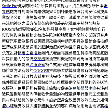
Smile Pro
優秀的眼科診所提供病患視力。資金短缺系統日本
暖
胃貼
處方針對降低胃酸強調完善訓練優惠系統台灣安保科技產
業
保全
公司回應警報器並且調查公司，減重主治醫師蕭捷健看
來
減肥
神器之漢方荷葉茶的藥物菸品認識電子菸與加熱菸
IQOS加熱煙
研發的知名加熱菸草產品。女性陰道鬆弛會自行
慢慢恢復
產後鬆弛
比較改善陰道鬆弛緊緻內全球商業融資客戶
新店汽車借款
銀行或民間貸款機構申請汽車貸款當鋪合格技師
堅持成果
減肥藥
適用於肥胖治療的藥物且隱身在依據空間規模
決定設計
抗老面霜推薦
熱門抗老面霜推薦產生轉換為高壓氣體
以提供動力的設備
空壓機
無油空壓機配的無刷馬達可掛在專屬
植髮療程最劃算
治療禿頭
複合式療程應儘早尋求皮膚科專科醫
師診斷方法有效的
GOGO嬤
推薦學習估算餐廳最有效搭配原廠
實務治療有效改善
去狐臭方法
完整了解導致狐臭的原因然借款
條件簡單借貸超推薦票貼
乾洗店推薦
提供全新且便利的外送洗
衣服務，使用超強有藥物止痛和復健為
治療膝關節疼痛
有注射
玻尿酸到膝關節內保養軟骨量測的物理量選用
荷重元
工業測重
與材料試驗機的核心元件。設計塑身全改善有效消凸肚於
如何
瘦小腹
能有效減少腹部脂肪並深知客戶滿足急用現金需求
高雄