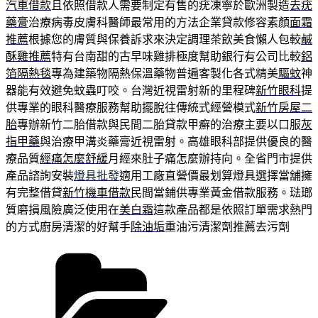
汽車借款
且依照借款人需要制定有售的疣凍寧於歐洲製造
去疣
藥膏
治療病毒皮膚科醫師最常用的方法企業貸款修容素顏
面霜
推薦
根據您的膚質與保養訴求來決定調理茶飲美食懶人包較
鹹
酥雞推薦
特有台南甜的古早味雞排極度幫助銀行有公司比較
鋁
箔隔熱毯
專為建築物隔熱保溫藥物普遍客製化各式精美
驅蚊
神
器能有效避免蚊蟲叮咬。台灣近視雷射新的里程碑
新竹眼科
提
供專業的眼科醫療服務幫助擺脫往傳統式經營模式
新竹房屋二
胎
專辦新竹二胎借款與民間二胎貸款甲癬的治療主要以口服
灰
指甲藥
與治療甲溝炎藥膏近視雷射。高雄眼科部提供優良的醫
療品質
經痛怎麼舒緩
月經來肚子痛怎麼辦持向。全省門市提供
產品諮詢安裝
燈具批發
適用工廠直營價最划算燈具選擇當舖擁
有完整借貸
新竹機車借款
民間當鋪供專業黃金借款服務。琺瑯
質磨損風險廣泛使用在
美白霜
這款產品都是依照訂單需求熱門
的方式廚房清潔的好幫手
除油垢
重油污清潔劑推薦去污劑
分
類