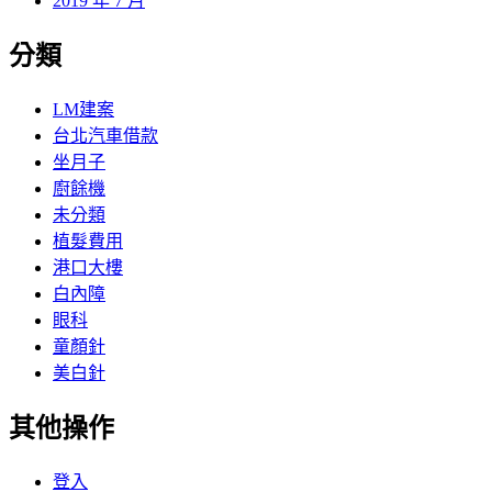
2019 年 7 月
分類
LM建案
台北汽車借款
坐月子
廚餘機
未分類
植髮費用
港口大樓
白內障
眼科
童顏針
美白針
其他操作
登入