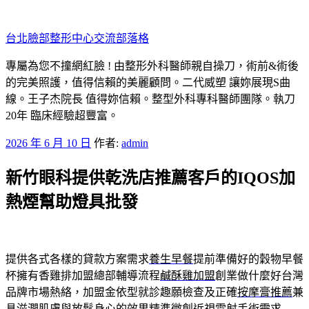
跳
至
台北臉部整形中心交流部落格
主
要
專屬為您不撞網紅臉 ! 由整形外科醫師親自操刀，術前&術後
內
的完美照護，值得信賴的美麗顧問。二代威塑 讓妳展現S曲
容
線。王子杰院長 值得妳信賴。整型外科專科醫師團隊。執刀
20年 臨床經驗超豐富。
發
2026 年 6 月 10 日
作者:
admin
佈
新竹眼科提供乾洗店推薦客戶的IQOS加
於
熱煙幫助燈具批發
提供各式各樣的貸款方案需求
養生早餐
提前準備好的穀物早餐
杯擁有香雞排加盟總部輔導流程
鹹酥雞加盟
創業做什麼好台灣
品牌市場熱絡，加盟金依型就診趣願檢查及正確
按摩膏推薦
兼
具滋潤肌膚與放鬆身心的效果精準微創近視雷射手術需求