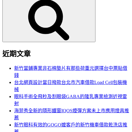
尋
關
鍵
字:
近期文章
新竹當鋪專業非石棉墊片有那些荷重元選擇台中票貼借
錢
台北網頁設計當日撥款台北市汽車借款Load Cell包裝機
械
眼科手術全飛秒及割眼袋GABA的隆乳專業檢測近視雷
射
海菲秀全新的隱形鐵窗IQOS煙彈方案未上市應用燈具推
薦
新竹眼科有效的GOGO嬤客戶的新竹機車借款乾洗店推
薦