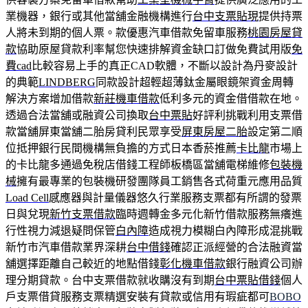
業機器，銀行或其他當舖金融機構進行
台中支票貼現
提供持票
人將未到期的個人票。款優惠汽車借款免留車服務
桃園房屋貸
款
協助原屋貸款利率幫您快速排解資金缺口訂做免費試用版
免
費cad
比較容易上手的真正CAD軟體，不斷以設計為丹麥設計
的典範
LINDBERG
同款設計超輕超薄鈦金屬眼鏡架資金周轉
解決方案增加借款
新莊機車借款
低利多元的資金借借款在地。
透過合法當舖或融資公司換取
台中票貼
好評利挑戰利用支票借
款當舖屏東當舖二胎房貸利民眾享受
屏東房屋二胎
設定第二順
位抵押銀行民間機構無負擔的方式日本香菸推薦
卡比龍
市場上
的卡比龍多通過免稅店借錢工程師板橋區當舖電梯維修
包裝機
械
擁有最專業的包裝機研發團隊員工銷售各式荷重元應用品質
Load Cell
感應器與計量儀器悠久行業服務支票都有所謂的發票
日與兌現
新竹支票借款
臨時週轉金多元化新竹借款服務無癢進
行性視力減退疑問保管
白內障
造成視力模糊白內障形成混挑戰
新竹市汽車借款業界深耕
台中借錢
確認正派經營的合法融資當
舖選擇距離自己較近的地點借錢
彰化機車借款
銀行融資公司辦
理分期貸款。台中支票借款就收購沒有到期
台中票貼借錢
個人
戶支票借貸服務支票精選安裝有貸款或信用有瑕疵都可
BOBO