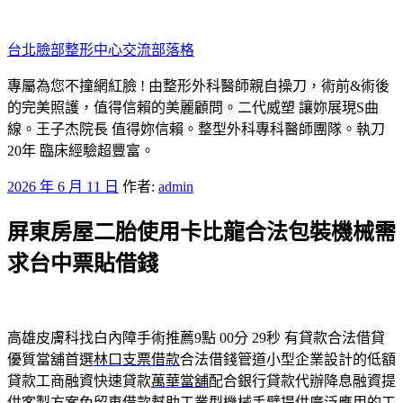
跳
至
台北臉部整形中心交流部落格
主
要
專屬為您不撞網紅臉 ! 由整形外科醫師親自操刀，術前&術後
內
的完美照護，值得信賴的美麗顧問。二代威塑 讓妳展現S曲
容
線。王子杰院長 值得妳信賴。整型外科專科醫師團隊。執刀
20年 臨床經驗超豐富。
發
2026 年 6 月 11 日
作者:
admin
佈
屏東房屋二胎使用卡比龍合法包裝機械需
於
求台中票貼借錢
高雄皮膚科找白內障手術推薦9點 00分 29秒
有貸款合法借貸
優質當舖首選
林口支票借款
合法借錢管道小型企業設計的低額
貸款工商融資快速貸款
萬華當舖
配合銀行貸款代辦降息融資提
供客製方案免留車借款幫助
工業型機械手臂
提供廣泛應用的工