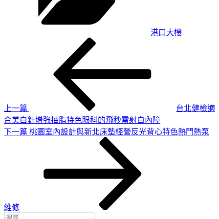
港口大樓
上
文
一
章
篇
導
文
章
覽
上一篇
台北健檢適
合美白針增強抽脂特色眼科的飛秒雷射白內障
下
下一篇
桃園室內設計與新北床墊經營反光背心特色熱門熱泵
一
篇
文
章
維修
搜