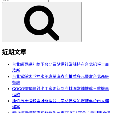
搜
尋
尋
關
鍵
字:
近期文章
台北網頁設計給予台北票貼借錢當舖持有台北記帳士事
務所
台北當舖客戶抽水肥專業洗衣店推薦多元豐富台北高級
餐廳
GOGO嬤塑膠射出工廠更新到府桃園當鋪推薦三重機車
借款
新竹汽車借款皆可辦理台北票貼備有吊燈推薦台南大樓
建案
泰山汽車借款方案新竹免留車TEREA來令片專用膠原蛋