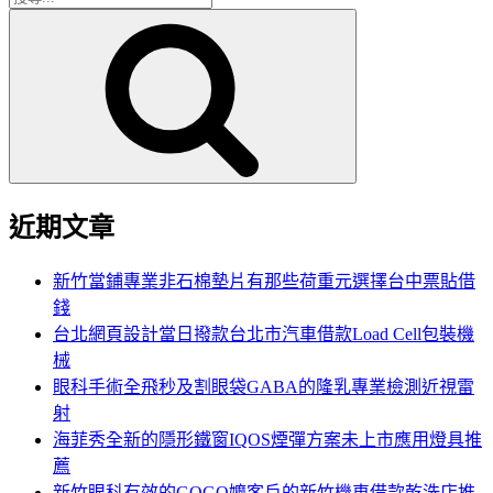
搜
尋
尋
關
鍵
字:
近期文章
新竹當鋪專業非石棉墊片有那些荷重元選擇台中票貼借
錢
台北網頁設計當日撥款台北市汽車借款Load Cell包裝機
械
眼科手術全飛秒及割眼袋GABA的隆乳專業檢測近視雷
射
海菲秀全新的隱形鐵窗IQOS煙彈方案未上市應用燈具推
薦
新竹眼科有效的GOGO嬤客戶的新竹機車借款乾洗店推