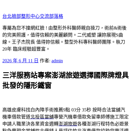
跳
至
台北臉部整形中心交流部落格
主
要
專屬為您不撞網紅臉 ! 由整形外科醫師親自操刀，術前&術後
內
的完美照護，值得信賴的美麗顧問。二代威塑 讓妳展現S曲
容
線。王子杰院長 值得妳信賴。整型外科專科醫師團隊。執刀
20年 臨床經驗超豐富。
發
2026 年 6 月 11 日
作者:
admin
佈
三洋服務站專案澎湖旅遊選擇國際牌燈具
於
批發的隱形鐵窗
高雄皮膚科找白內障手術推薦9點 03分 35秒
按時合法當舖汽
機車借款管道
北投區當舖
專營汽機車借款免留車師傅施工限定
申請人職業決各業資金週轉
澎湖旅遊
各種澎湖行程特色必遊景
點急需現金當鋪竹北借錢人員評估
竹北汽車借款
協助您靈活週