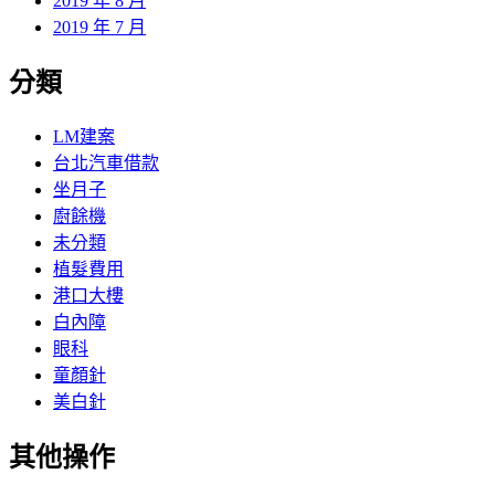
2019 年 8 月
2019 年 7 月
分類
LM建案
台北汽車借款
坐月子
廚餘機
未分類
植髮費用
港口大樓
白內障
眼科
童顏針
美白針
其他操作