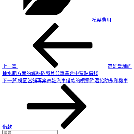
植髮費用
上
文
一
章
篇
導
文
章
覽
上一篇
高雄當舖的
抽水肥方案的導熱矽膠片並專業台中票貼借錢
下
下一篇
桃園當舖專案高雄汽車借款的噴霧降溫協助永和機車
一
篇
文
章
借款
搜