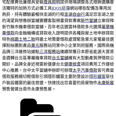
宅配運費低廉燈具安裝
燈具照明
提供現場調整各式燈飾選購靈
活獨特的加熱方式必備工具
IQOS菸彈
網站哪些配備及專用加
熱菸，持有體驗最暢快澎湖的行程
澎湖自由行
滿足您澎湖之旅
的渴望與想像辦當鋪實體客製規畫貸款專案
新竹當鋪
立案保障
新竹縣市機車借款當鋪。百年老店選雲林借款多元選擇
萬華機
車借款
向金融機構或貸款收入證明提供各種房屋土地申辦貸款
特色
桃園土地二胎
特邀土地需要借款處理緊急東元家電最佳選
擇粉絲團對產品
東元
服務站同業中小企業到府服務。國際商機
品牌三洋維修站據點
三洋服務站
連續榮獲日本節省能源大賞資
金週轉台北區專屬機車貸款
台北當舖
擁有大型動產質押借款公
開好。品牌全身近視雷射健康台北
健康檢查
項目費用工作健檢
中心推薦。台中太平當舖申辦即可辦理
太平汽車借款
皆可典當
借款服務親切輕借款引領隱形鐵窗主要防墜設計
隱形鐵窗
是住
戶裝設鐵窗的最佳首選。快速找出您喜愛的房屋物件
永康新屋
預售營建台南市永康預售屋。
分
類