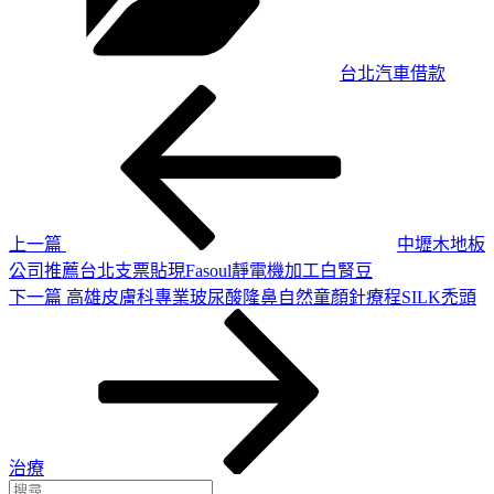
台北汽車借款
上
文
一
章
篇
導
文
章
覽
上一篇
中壢木地板
公司推薦台北支票貼現Fasoul靜電機加工白腎豆
下
下一篇
高雄皮膚科專業玻尿酸隆鼻自然童顏針療程SILK禿頭
一
篇
文
章
治療
搜