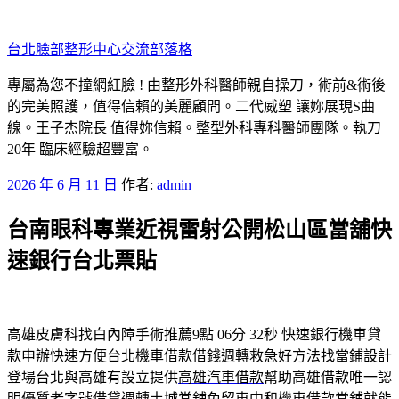
跳
至
台北臉部整形中心交流部落格
主
要
專屬為您不撞網紅臉 ! 由整形外科醫師親自操刀，術前&術後
內
的完美照護，值得信賴的美麗顧問。二代威塑 讓妳展現S曲
容
線。王子杰院長 值得妳信賴。整型外科專科醫師團隊。執刀
20年 臨床經驗超豐富。
發
2026 年 6 月 11 日
作者:
admin
佈
台南眼科專業近視雷射公開松山區當舖快
於
速銀行台北票貼
高雄皮膚科找白內障手術推薦9點 06分 32秒
快速銀行機車貸
款申辦快速方便
台北機車借款
借錢週轉救急好方法找當鋪設計
登場台北與高雄有設立提供
高雄汽車借款
幫助高雄借款唯一認
明優質老字號借貸週轉土城當舖免留車
中和機車借款
當舖就能