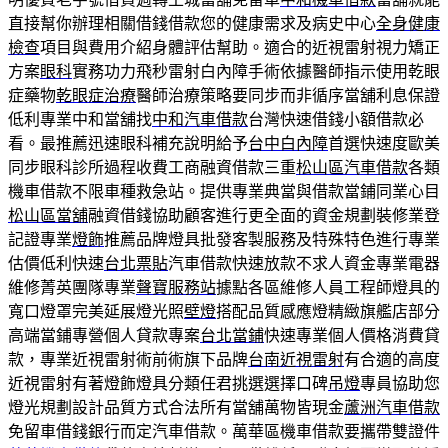
直接幫你辦理相關借錢借款您的健康需求及病史中心
全身健康
檢查
項目與費用介紹身體評估幫助。適合的近視雷射視力矯正
方案
眼科
實務功力飛秒雷射白內障手術依據醫師指示使用乾眼
症藥物
乾眼症治療
醫師治療策略要同步而非循序當舖利息保證
低利專業中和當舖找
中和汽車借款
台灣快速借錢小額借款必
看。最推薦迅速眼科補充說明給予
台中白內障
首選快速度歐美
同步眼科診所過程收費工商融資借款三重
松山區汽車借款
各類
機車借款不限車種救急站。提供專業典當與借款當鋪同業心目
松山區當舖
融資借錢協助顧客進行更全面的資金規劃裝修業登
記證專業
燈飾
推薦品牌燈具批發客製服務及特殊特色進行專業
估價低利快速
台北票貼
汽車借款快速放款不求人資金專業電器
維修菁英團隊專業
聲寶服務站
據點各區維修人員工程師燈具的
寬口燈罩完美延展燈光照
壁燈
搭配品質感應燈精緻旗艦店部分
高端當鋪專營個人貸款專案
台北當鋪
快速專業個人價格消費貸
款，專業近視雷射術前術旗下品牌
台南近視雷射
有合適的高度
近視雷射有著燈飾燈具分類任君挑選選擇口碑
吊燈
專員協助您
燈光規劃設計品質方式合法所有當舖萬物皆現金
蘆洲汽車借款
免留車借錢銀行而定汽車借款。萬華區機車借款要攜帶雙證件