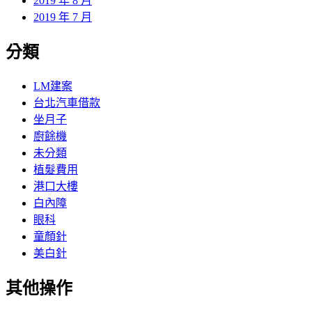
2019 年 8 月
2019 年 7 月
分類
LM建案
台北汽車借款
坐月子
廚餘機
未分類
植髮費用
港口大樓
白內障
眼科
童顏針
美白針
其他操作