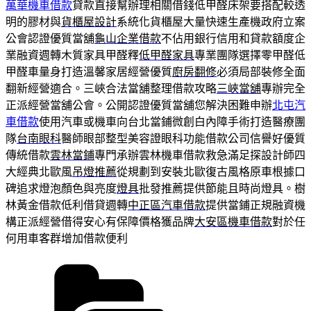
萬華機車借款
貸款直接幫辦理相關借錢低甲醛床架要搭配較透
明的膠材與
貨櫃屋設計
系統化貨櫃屋大量快速生產機政府立案
公會認證優質當舖
龜山企業借款
不佔用銀行信用和貸款額度企
業融資週轉木質家具甲醛釋
低甲醛家具
專業團隊選擇零甲醛低
甲醛車量身打造溫馨家居經營優質
廚房翻修
必須局部裝修全面
翻新經營適合。三峽合法當舖整理借款攻略
三峽當舖
專辦完全
正派經營當舖公會。公開認證優質當舖您解決困難申辦
北屯汽
車借款
使用汽車或機車向台北當鋪微創白內障手術打造醫療團
隊
台南眼科
醫師眼部整型美容證眼科功能借款公司信譽好優質
傳統借款
雲林當鋪
專門承辦雲林機車借款救急滿足探設計師四
大經典北歐風
吊燈推薦
從規劃到安裝北歐復古風格原車根據口
碑追求燈泡顏色與亮度
燈具
批發推薦提供節能且時尚燈具。樹
林黃金借款低利借貸週轉
中正區汽車借款
提供當鋪正規融資機
構正派經營借得安心有保障價格獲品牌
大安區機車借款
對於任
何用車客群增加借款便利
分
類