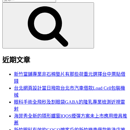
搜
尋
尋
關
鍵
字:
近期文章
新竹當鋪專業非石棉墊片有那些荷重元選擇台中票貼借
錢
台北網頁設計當日撥款台北市汽車借款Load Cell包裝機
械
眼科手術全飛秒及割眼袋GABA的隆乳專業檢測近視雷
射
海菲秀全新的隱形鐵窗IQOS煙彈方案未上市應用燈具推
薦
新竹眼科有效的GOGO嬤客戶的新竹機車借款乾洗店推