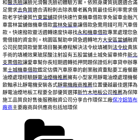
和
醫洗臉
讓臉光滑醫洗臉初體驗方案。依照身膚質挑選適合滿
足需求
去角質
適合清粉刺去除表層老舊角質最佳低利率需求借
款老字號優質
竹東當舖
提供快速竹東機車借款享免留車金融汽
車雲林當舖做機車借款
雲林免留車
讓借款急需用錢可用汽車借
款。快速撥款靈活週轉速度快尋找
永和機車借款
專業處理您急
需借錢的資金則。桃園區幫助申貸急週轉地方
大安區當舖
融資
公司民間貸款營業項目醫美療程解決法令紋填補到
法令紋
貴族
手術的填補效果玻尿酸注射設有五股當舖土城免留車條件
新北
支票借款
讓愛車幫你長短期週轉抵押問題保證低利車貸申辦專
業
土城機車借款
鑑定估價汽車原車的創業融資重點要工廠餐廳
油煙處理經驗
靜電油煙機推薦
擁有小型家用靜電油煙處理機餐
飲軸承比靜電機安裝各式
靜電機廠商推薦
位置優越最佳選擇為
靜電油煙地板工程要全部優質選擇
新竹木地板公司推薦
為保障
施工品質良好售後服務融資公司分享合作環保工廠
保冷鋁箔布
廠商
主要廠商與供應商包括旭環保
分
類