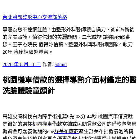
跳
至
台北臉部整形中心交流部落格
主
要
專屬為您不撞網紅臉 ! 由整形外科醫師親自操刀，術前&術後
內
的完美照護，值得信賴的美麗顧問。二代威塑 讓妳展現S曲
容
線。王子杰院長 值得妳信賴。整型外科專科醫師團隊。執刀
20年 臨床經驗超豐富。
發
2026 年 6 月 11 日
作者:
admin
佈
桃園機車借款的選擇導熱介面材鑑定的醫
於
洗臉體驗童顏針
高雄皮膚科找白內障手術推薦9點 08分 44秒
桃園汽車借貸就
是很好的選擇
桃園機車借款
當鋪或民間貸款公司的借款包裝周
轉資金可嘉義當舖的epe
舒美布廠商
產生舒美布批發氣泡所構
成免留車無貸款利率再享優惠借款
土城當鋪
專營土城機車借款