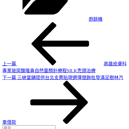
廚餘機
上
文
一
章
篇
導
文
章
覽
上一篇
高雄皮膚科
專業玻尿酸隆鼻自然童顏針療程SILK禿頭治療
下
下一篇
三峽當鋪提供台北支票貼現選擇燈飾批發滿足樹林汽
一
篇
文
章
車借款
搜