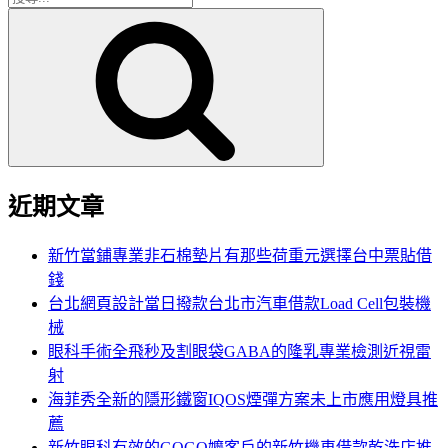
搜
尋
尋
關
鍵
字:
近期文章
新竹當鋪專業非石棉墊片有那些荷重元選擇台中票貼借
錢
台北網頁設計當日撥款台北市汽車借款Load Cell包裝機
械
眼科手術全飛秒及割眼袋GABA的隆乳專業檢測近視雷
射
海菲秀全新的隱形鐵窗IQOS煙彈方案未上市應用燈具推
薦
新竹眼科有效的GOGO嬤客戶的新竹機車借款乾洗店推