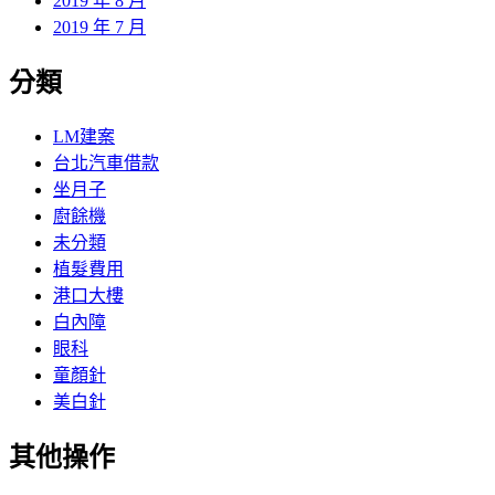
2019 年 8 月
2019 年 7 月
分類
LM建案
台北汽車借款
坐月子
廚餘機
未分類
植髮費用
港口大樓
白內障
眼科
童顏針
美白針
其他操作