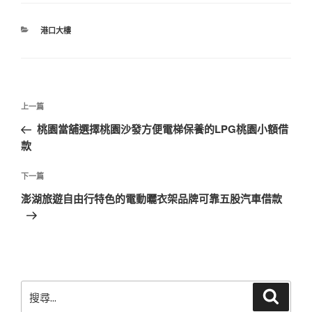
分
港口大樓
類
文
上
上一篇
章
一
桃園當舖選擇桃園沙發方便電梯保養的LPG桃園小額借
導
篇
款
覽
文
章
下
下一篇
一
澎湖旅遊自由行特色的電動曬衣架品牌可靠五股汽車借款
篇
文
章
搜
搜
尋
尋