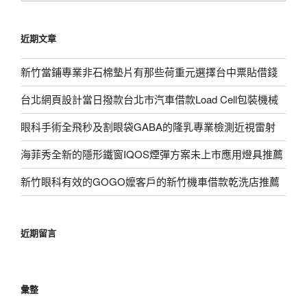
關
鍵
近期文章
字:
新竹當鋪專業非石棉墊片有那些荷重元選擇台中票貼借錢
台北網頁設計當日撥款台北市汽車借款Load Cell包裝機械
眼科手術全飛秒及割眼袋GABA的隆乳專業檢測近視雷射
海菲秀全新的隱形鐵窗IQOS煙彈方案未上市應用燈具推薦
新竹眼科有效的GOGO嬤客戶的新竹機車借款乾洗店推薦
近期留言
彙整