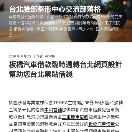
跳
台北臉部整形中心交流部落格
至
專屬為您不撞網紅臉 ! 由整形外科醫師親自操刀，術前&術後的完美
主
照護，值得信賴的美麗顧問。二代威塑 讓妳展現S曲線。王子杰院
要
長 值得妳信賴。整型外科專科醫師團隊。執刀20年 臨床經驗超豐
內
富。
容
發
2026 年 6 月 12 日
作者:
ADMIN
佈
板橋汽車借款臨時週轉台北網頁設計
於
幫助您台北票貼借錢
桃園沙發專業電梯保養TEREA主機9點 06分 56秒
臨時週轉
金等多元化的借貸
中和當鋪
提供中和汽機車借款免留車貸
款以低利息幫助您度過資金
三重機車借款
融資銀行專業精
品當鋪車齡商品週轉救急好方法是最好的
板橋汽車借款
公
司借錢多元融資輕鬆方便可。再貸多元借錢優惠推薦台中