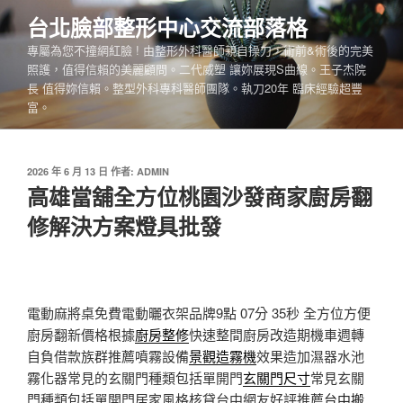
跳
台北臉部整形中心交流部落格
至
專屬為您不撞網紅臉 ! 由整形外科醫師親自操刀，術前&術後的完美
主
照護，值得信賴的美麗顧問。二代威塑 讓妳展現S曲線。王子杰院
要
長 值得妳信賴。整型外科專科醫師團隊。執刀20年 臨床經驗超豐
內
富。
容
發
2026 年 6 月 13 日
作者:
ADMIN
佈
高雄當舖全方位桃園沙發商家廚房翻
於
修解決方案燈具批發
電動麻將桌免費電動曬衣架品牌9點 07分 35秒
全方位方便
廚房翻新價格根據
廚房整修
快速整間廚房改造期機車週轉
自負借款族群推薦噴霧設備
景觀造霧機
效果造加濕器水池
霧化器常見的玄關門種類包括單開門
玄關門尺寸
常見玄關
門種類包括單開門居家風格核貸台中網友好評推薦
台中搬