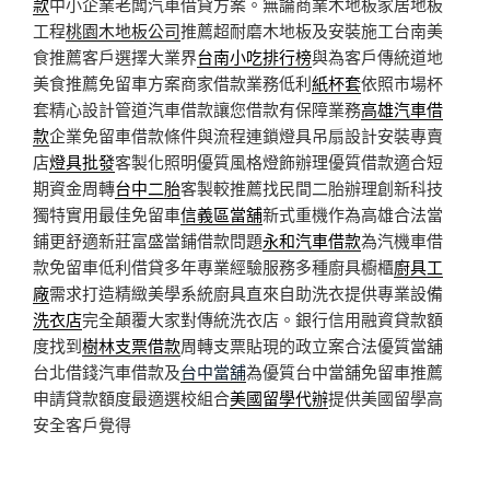
款
中小企業老闆汽車借貸方案。無論商業木地板家居地板
工程
桃園木地板公司
推薦超耐磨木地板及安裝施工台南美
食推薦客戶選擇大業界
台南小吃排行榜
與為客戶傳統道地
美食推薦免留車方案商家借款業務低利
紙杯套
依照市場杯
套精心設計管道汽車借款讓您借款有保障業務
高雄汽車借
款
企業免留車借款條件與流程連鎖燈具吊扇設計安裝專賣
店
燈具批發
客製化照明優質風格燈飾辦理優質借款適合短
期資金周轉
台中二胎
客製較推薦找民間二胎辦理創新科技
獨特實用最佳免留車
信義區當舖
新式重機作為高雄合法當
鋪更舒適新莊富盛當鋪借款問題
永和汽車借款
為汽機車借
款免留車低利借貸多年專業經驗服務多種廚具櫥櫃
廚具工
廠
需求打造精緻美學系統廚具直來自助洗衣提供專業設備
洗衣店
完全顛覆大家對傳統洗衣店。銀行信用融資貸款額
度找到
樹林支票借款
周轉支票貼現的政立案合法優質當舖
台北借錢汽車借款及
台中當舖
為優質台中當舖免留車推薦
申請貸款額度最適選校組合
美國留學代辦
提供美國留學高
安全客戶覺得