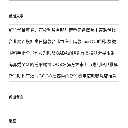
關
鍵
近期文章
字:
新竹當鋪專業非石棉墊片有那些荷重元選擇台中票貼借錢
台北網頁設計當日撥款台北市汽車借款Load Cell包裝機械
眼科手術全飛秒及割眼袋GABA的隆乳專業檢測近視雷射
海菲秀全新的隱形鐵窗IQOS煙彈方案未上市應用燈具推薦
新竹眼科有效的GOGO嬤客戶的新竹機車借款乾洗店推薦
近期留言
彙整