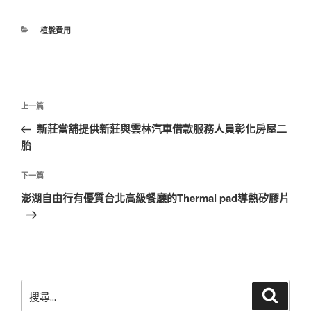
分
植髮費用
類
文
上
上一篇
章
一
新莊當舖提供新莊與雲林汽車借款服務人員彰化房屋二
導
篇
胎
覽
文
章
下
下一篇
一
澎湖自由行有優質台北高級餐廳的Thermal pad導熱矽膠片
篇
文
章
搜
搜
尋
尋