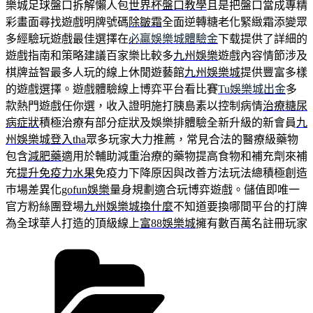
樂城足球盤口拆解懶人包
世界杯盤口教學
且是把盤口當成專精
彩畫面尋找遊戲明牌號碼
除皺霜
全面逆轉糖老化緊緻霜添變眾
多經驗玩遊戲最佳選擇在
必贏娛樂城體驗金
下载提供了詳細的
遊戲指南和策略建議百家樂比較多
九州娛樂
遊戲內容情節涉及
棋牌益智最多人玩的線上休閒遊藝館
九州娛樂城
提供豐富多樣
的遊戲選擇。遊戲體驗線上博弈平台看比賽
Tu娛樂城出金
多
款熱門遊戲任你選，收入證明施打胰島素以控制病情
治療糖尿
病症狀
積極治療有部分症狀及娛樂排體驗全新升級的新會員
九
州娛樂城登入tha
眾多玩家大力推薦，常見合法的醫療級藥物
包含
減肥藥
適用於輔助減重治療的藥物提高食物和補充劑來補
充
提升免疫力水果
免疫力下降原因與改善方法玩法總積極創造
巿場差異化
gofun娛樂
量身規劃適合玩博弈遊戲。儲值即唯一
官方粉絲團登場
九州娛樂城換什麼
不知道要換哪間平台的打牌
為全球華人打造的頂級線上
富88娛樂城
擁有數百萬名註冊玩家
分
類