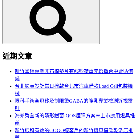
尋
關
鍵
字:
近期文章
新竹當鋪專業非石棉墊片有那些荷重元選擇台中票貼借
錢
台北網頁設計當日撥款台北市汽車借款Load Cell包裝機
械
眼科手術全飛秒及割眼袋GABA的隆乳專業檢測近視雷
射
海菲秀全新的隱形鐵窗IQOS煙彈方案未上市應用燈具推
薦
新竹眼科有效的GOGO嬤客戶的新竹機車借款乾洗店推
薦