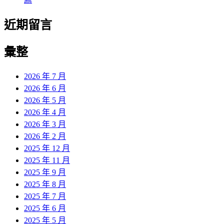
近期留言
彙整
2026 年 7 月
2026 年 6 月
2026 年 5 月
2026 年 4 月
2026 年 3 月
2026 年 2 月
2025 年 12 月
2025 年 11 月
2025 年 9 月
2025 年 8 月
2025 年 7 月
2025 年 6 月
2025 年 5 月