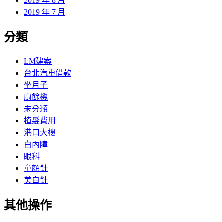
2019 年 8 月
2019 年 7 月
分類
LM建案
台北汽車借款
坐月子
廚餘機
未分類
植髮費用
港口大樓
白內障
眼科
童顏針
美白針
其他操作