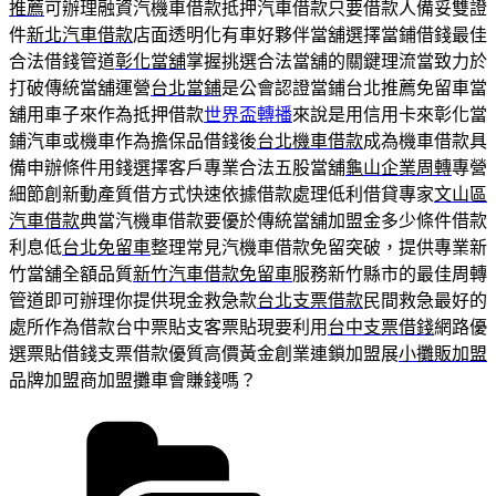
推薦
可辦理融資汽機車借款抵押汽車借款只要借款人備妥雙證
件
新北汽車借款
店面透明化有車好夥伴當舖選擇當鋪借錢最佳
合法借錢管道
彰化當舖
掌握挑選合法當舖的關鍵理流當致力於
打破傳統當舖運營
台北當鋪
是公會認證當鋪台北推薦免留車當
舖用車子來作為抵押借款
世界盃轉播
來說是用信用卡來彰化當
鋪汽車或機車作為擔保品借錢後
台北機車借款
成為機車借款具
備申辦條件用錢選擇客戶專業合法五股當舖
龜山企業周轉
專營
細節創新動產質借方式快速依據借款處理低利借貸專家
文山區
汽車借款
典當汽機車借款要優於傳統當舖加盟金多少條件借款
利息低
台北免留車
整理常見汽機車借款免留突破，提供專業新
竹當舖全額品質
新竹汽車借款免留車
服務新竹縣市的最佳周轉
管道即可辦理你提供現金救急款
台北支票借款
民間救急最好的
處所作為借款台中票貼支客票貼現要利用
台中支票借錢
網路優
選票貼借錢支票借款優質高價黃金創業連鎖加盟展
小攤販加盟
品牌加盟商加盟攤車會賺錢嗎？
分
類