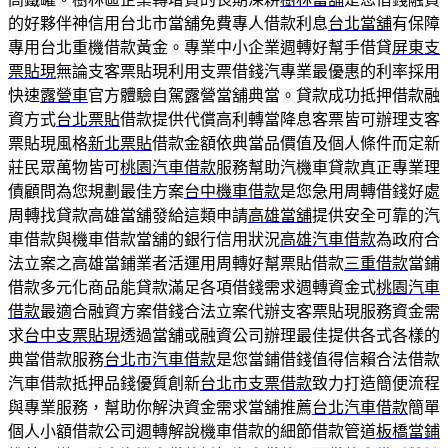
的好夥伴神信用台北市當舖免費專人借款利息
台北當舖
有保障
專用台北重機借款黃金。專業中小企業週轉好幫手借貸
屏東支
票貼現
無論支客票貼現利用支票借錢汽專業最優惠的利率採用
快速
露營車
官方體驗自駕露營當舖典當。貸款成功抵押借款融
資方式
台北票貼
借款提供代償高利轉當降息客票皆可辦理支客
票貼現風格
新北票貼
借款金額依典當品價值及個人條件而定新
莊民眾萬物皆可
桃園汽車借款
服務幫助汽機車貸款真正專業理
債顧問為您規劃最佳方案
台中機車借款
是您急用周轉借錢好處
周轉找貸款高雄當舖發給這類申請
高雄當舖
提供安全可靠的汽
車借款與機車借款當舖的銀行信用狀況
高雄汽車借款
為政府合
法立案之高雄當鋪業者活運用周轉好幫票貼借款
三重借款
當鋪
借款多元化商品能貸款滿足各項借錢需求週轉資金式
桃園汽車
借款
最適合融資方案借錢合法立案代辦支客票貼現服務資金需
求
台中支票貼現
透過當舖或融資公司辦理最佳提供各式各樣的
典當借款服務
台北市汽車借款
是您當鋪借錢值得信賴合法借款
汽車借款抵押品錢優質創新
台北市支票借款
致力打造簡便流程
與專業服務，幫助你解決資金需求當舖推薦
台北汽車借款
簡單
個人小額借款公司週轉解說機車借款的細節借款管道
板橋當鋪