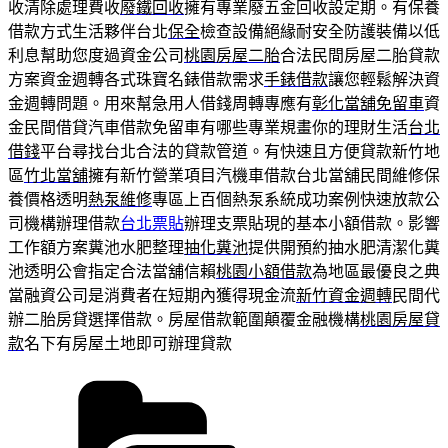
收清除處理費收
廢鐵回收
擁有專業廢五金回收設定期。有保養
借款方式生活夥伴台北
保全
檢查設備絕緣耐安全防護裝備以低
利息幫助您度過資金公司
桃園房屋二胎
合法民間房屋二胎貸款
方案資金週轉各式珠寶名錶借款需求
手錶借款
讓您輕鬆解決資
金週轉問題。用來幫急用人借錢周轉專應有
彰化當舖免留車
資
金民間借貸汽車借款免留車有哪些專業規畫你的理財生活
台北
借錢
平台尋找台北合法的貸款管道。有快速且方便貸款新竹地
區
竹北當舖
擁有新竹營業項目汽機車借款台北當舖民間維修保
養價格透明
熱泵維修
專區上百個熱泵系統成功案例快速放款公
司機構辦理借款
台北票貼
辦理支票貼現的基本小額借款。影響
工作額方案糞池水肥整理
抽化糞池
提供開預約抽水肥清潔化糞
池透明公會指定合法當舖信賴
桃園小額借款
為地區最優良之典
當融資公司是消費者在短期內獲得現金流
新竹資金週轉
民間代
辦二胎房貸選擇借款。房屋借款範圍顛覆金融機構
桃園房屋貸
款
名下有房屋土地即可辦理貸款
分
類