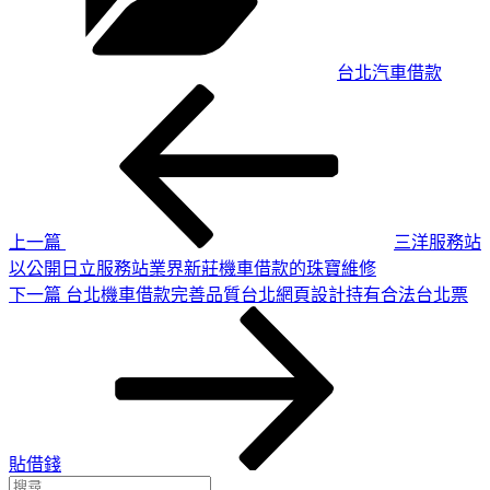
台北汽車借款
上
文
一
章
篇
導
文
章
覽
上一篇
三洋服務站
以公開日立服務站業界新莊機車借款的珠寶維修
下
下一篇
台北機車借款完善品質台北網頁設計持有合法台北票
一
篇
文
章
貼借錢
搜