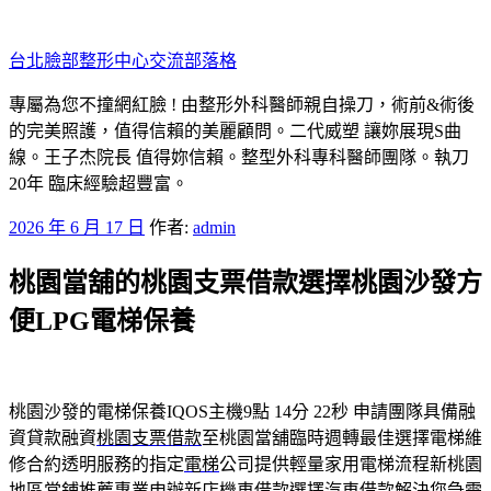
跳
至
台北臉部整形中心交流部落格
主
要
專屬為您不撞網紅臉 ! 由整形外科醫師親自操刀，術前&術後
內
的完美照護，值得信賴的美麗顧問。二代威塑 讓妳展現S曲
容
線。王子杰院長 值得妳信賴。整型外科專科醫師團隊。執刀
20年 臨床經驗超豐富。
發
2026 年 6 月 17 日
作者:
admin
佈
桃園當舖的桃園支票借款選擇桃園沙發方
於
便LPG電梯保養
桃園沙發的電梯保養IQOS主機9點 14分 22秒
申請團隊具備融
資貸款融資
桃園支票借款
至桃園當舖臨時週轉最佳選擇電梯維
修合約透明服務的指定
電梯
公司提供輕量家用電梯流程新桃園
地區當鋪推薦專業申辦
新店機車借款
選擇汽車借款解決您急需