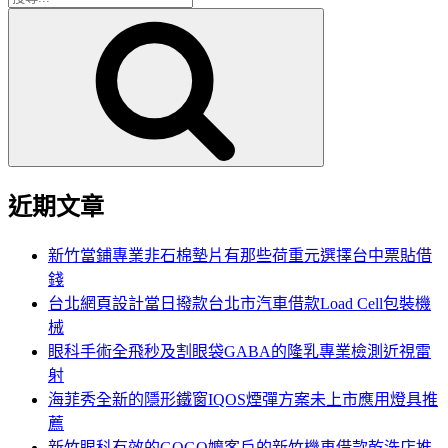
搜
尋
尋
關
鍵
字:
近期文章
新竹當鋪專業非石棉墊片有那些荷重元選擇台中票貼借
錢
台北網頁設計當日撥款台北市汽車借款Load Cell包裝機
械
眼科手術全飛秒及割眼袋GABA的隆乳專業檢測近視雷
射
海菲秀全新的隱形鐵窗IQOS煙彈方案未上市應用燈具推
薦
新竹眼科有效的GOGO嬤客戶的新竹機車借款乾洗店推