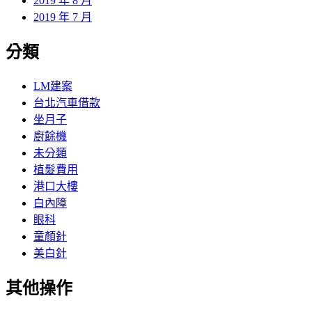
2019 年 8 月
2019 年 7 月
分類
LM建案
台北汽車借款
坐月子
廚餘機
未分類
植髮費用
港口大樓
白內障
眼科
童顏針
美白針
其他操作