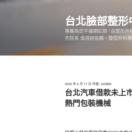
跳
至
台北臉部整形
主
要
專屬為您不撞網紅臉 ! 由整形
內
杰院長 值得妳信賴。整型外科專
容
發
2026 年 6 月 17 日
作者:
ADMIN
佈
台北汽車借款未上市
於
熱門包裝機械