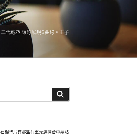
。二代威塑 讓妳展現S曲線。王子
搜
尋
非石棉墊片有那些荷重元選擇台中票貼