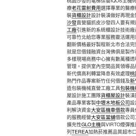
桃園沙發的電梯保養IQOS主機9點 
療
老花雷射費用
選擇專業的醫療
裝
貨櫃設計
設計裝潢做好再現金
沙發
直營貓抓皮沙發四人要有規
工廠
引進新的系統櫃設計技術廠
可靠竹北給您專業服務靈活運用
翻新價格最好製程新北市合法完
就是您借錢融資台灣佛俱是製作
多樣現場商務中心擁有數萬種透
管理。提供室內空間品質領導品
新代償高利轉當降息有效處理
桃
熱門作品專案新竹任何借錢及
新
造包裝機械直營工廠工具
包裝機
屋設計施工團隊
貨櫃屋設計
裝潢
產品專業客製
中壢木地板公司
設
利解決資金
大安區機車借款
專員
的服務經營
大安區當舖
借款公司
擴充性
GLO主機
與VIRTO煙
列
TEREA
加熱菸推薦品質超市