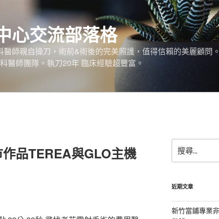
中心交流部落格
外科醫師親自操刀，術前&術後的完美照護，值得信賴的美麗顧問
科醫師團隊。執刀20年 臨床經驗超豐富。
搜
作品TEREA與GLO主機
尋
關
鍵
字:
近期文章
新竹當鋪專業