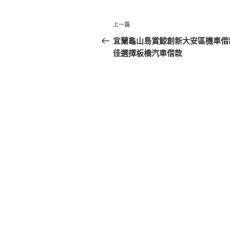
文
上
上一篇
章
一
宜蘭龜山島賞鯨創新大安區機車借
篇
佳選擇板橋汽車借款
導
文
覽
章