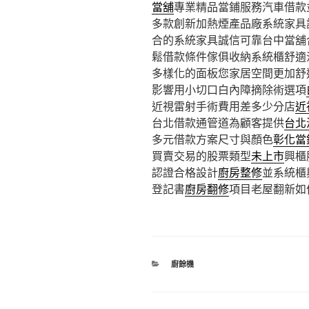
當舖
專業精品當鋪服務汽車借款
多款創新加熱煙產品廠系統家具
合的系統家具誠信可靠台中當舖
鬆借款條件傢俱收納系統櫃舒適
多樣化的面板您家居空間更加舒
影響用小切口白內障摘除術選項
近視雷射手術費用差多少分店
近
台北借款通管道為顧客提供
台北
多元借款方案尺寸與顏色
彰化當
買賣交易的股票類型
未上市
興櫃
認證合格設計
廚房整修
並系統櫃
登記書
廚房翻修
項目老屋翻新如
分
廚餘機
類