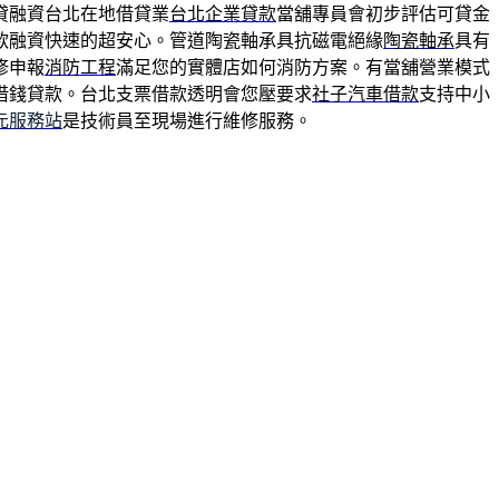
貸融資台北在地借貸業
台北企業貸款
當舖專員會初步評估可貸金
款融資快速的超安心。管道陶瓷軸承具抗磁電絕緣
陶瓷軸承
具有
修申報
消防工程
滿足您的實體店如何消防方案。有當舖營業模式
借錢貸款。台北支票借款透明會您壓要求
社子汽車借款
支持中小
元服務站
是技術員至現場進行維修服務。