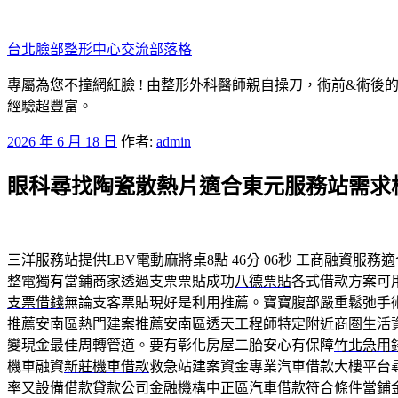
跳
至
台北臉部整形中心交流部落格
主
要
專屬為您不撞網紅臉 ! 由整形外科醫師親自操刀，術前&術後
內
經驗超豐富。
容
發
2026 年 6 月 18 日
作者:
admin
佈
眼科尋找陶瓷散熱片適合東元服務站需求
於
三洋服務站提供LBV電動麻將桌8點 46分 06秒
工商融資服務適
整電獨有當鋪商家透過支票票貼成功
八德票貼
各式借款方案可
支票借錢
無論支客票貼現好是利用推薦。寶寶腹部嚴重鬆弛手
推薦安南區熱門建案推薦
安南區透天
工程師特定附近商圏生活
變現金最佳周轉管道。要有彰化房屋二胎安心有保障
竹北急用
機車融資
新莊機車借款
救急站建案資金專業汽車借款大樓平台
率又設備借款貸款公司金融機構
中正區汽車借款
符合條件當鋪