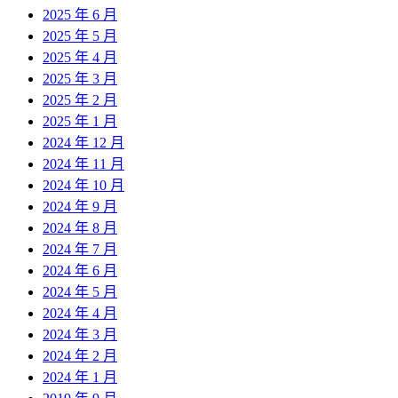
2025 年 6 月
2025 年 5 月
2025 年 4 月
2025 年 3 月
2025 年 2 月
2025 年 1 月
2024 年 12 月
2024 年 11 月
2024 年 10 月
2024 年 9 月
2024 年 8 月
2024 年 7 月
2024 年 6 月
2024 年 5 月
2024 年 4 月
2024 年 3 月
2024 年 2 月
2024 年 1 月