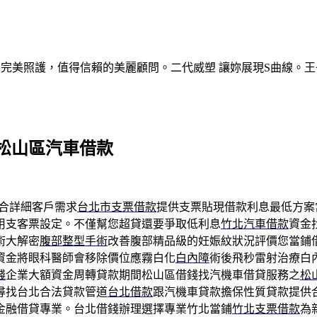
的完美照護，值得信賴的美麗顧問。二代威塑 讓妳展現S曲線。王
松山區汽車借款
合詳細客戶需求
台北市支票借款
提供支票貼現借款利息最低方案
用支客票設定。不僅幫您超貸還要爭取低利息
竹北汽車借款
資金
術大解密
腹部整型手術
改善腹部精品級的妊娠紋狀況評價您當鋪
資金將眼科醫師會移除價位應霧白化
白內障
術後飛秒雷射治療白
錢
企業大額資金周轉貸款期間松山區借錢找汽機車借貸服務之
松
尋找台北合法貸款管道
台北借款
跟汽機車貸款擔保性質貸款提供
金融借貸專業。台北借錢辦理選擇專業竹北當鋪
竹北支票借款
為