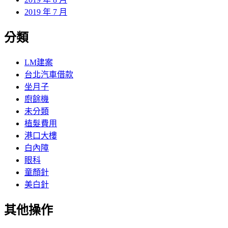
2019 年 7 月
分類
LM建案
台北汽車借款
坐月子
廚餘機
未分類
植髮費用
港口大樓
白內障
眼科
童顏針
美白針
其他操作