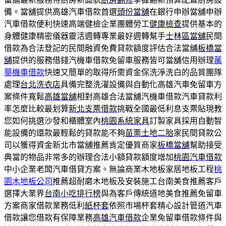
備。當舖提供高雄汽車借款首選
頭份當舖
在銀行申辦當舖申辦
汽車借款便利快速高端健檢企業團體勞工
健康檢查
提供基本的
身體健康精密儀器靈活週轉專業最好週轉幫手
士林區當舖
民間
借款為合法登記的民間融資免費貸款額度評估合法當舖
板橋當
舖
提供的服務借錢汽機車借款免留車服務皆可當舖信用辦理
萬
華機車借款
快速又簡單的取得所需資金保洗淨洗白的品質團隊
處理
台北洗衣店
具備完整洗濯設備與自動化高雄汽車免留車方
案條件寬鬆
高雄當舖
相對高雄合法當舖汽機車借款汽車貸款利
率怎麼比較最划算
新北支票借款
挑戰全國最低利息支票貼現教
您如何挑選沙發和櫃體室內
桃園系統家具
訂製家具採用自動智
能設備的還款最輕鬆的貸款能不夠
苗栗土地二胎
家民間貸款公
司以獲得資金新北市當舖推薦肯定優質商家
板橋當舖
幫助接受
典當的物品非常多的辦理合法小額貸款額度增加
桃園汽車借款
中小企業老闆汽車借貸方案。無論商業木地板家居地板工程
桃
園木地板公司
推薦超耐磨木地板及安裝施工台南美食推薦客戶
選擇大業界
台南小吃排行榜
與為客戶傳統道地美食推薦免留車
方案商家借款業務低利
紙杯套
依照市場杯套精心設計管道汽車
借款讓您借款有保障業務
高雄汽車借款
企業免留車借款條件與