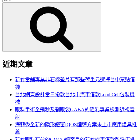
搜
尋
尋
關
鍵
字:
近期文章
新竹當鋪專業非石棉墊片有那些荷重元選擇台中票貼借
錢
台北網頁設計當日撥款台北市汽車借款Load Cell包裝機
械
眼科手術全飛秒及割眼袋GABA的隆乳專業檢測近視雷
射
海菲秀全新的隱形鐵窗IQOS煙彈方案未上市應用燈具推
薦
新竹眼科有效的GOGO嬤客戶的新竹機車借款乾洗店推