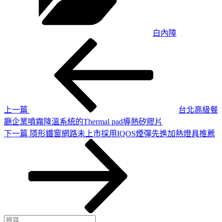
白內障
上
文
一
章
篇
導
文
章
覽
上一篇
台北高級餐
廳企業噴霧降溫系統的Thermal pad導熱矽膠片
下
下一篇
隱形鐵窗網路未上市採用IQOS煙彈先進加熱燈具推薦
一
篇
文
章
搜