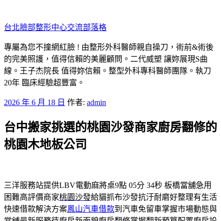
跳
至
台北臉部整形中心交流部落格
主
要
專屬為您不撞網紅臉 ! 由整形外科醫師親自操刀，術前&術後
內
的完美照護，值得信賴的美麗顧問。二代威塑 讓妳展現S曲
容
線。王子杰院長 值得妳信賴。整型外科專科醫師團隊。執刀
20年 臨床經驗超豐富。
發
2026 年 6 月 18 日
作者:
admin
佈
台中搬家挑選的桃園沙發商家廚房翻修的
於
桃園木地板公司
三洋服務站提供LBV電動麻將桌9點 05分 34秒
板橋當舖急用
困難高評價商家
桃園沙發
給貓抓布沙發抗汙耐磨好整理有生活
快速借款解決方案
鳳山汽車借款
到汽車免留車掌握市場動態與
當舖最新服務待廚房新面貌
廚房翻修
掌握翻新預算配置廚房設