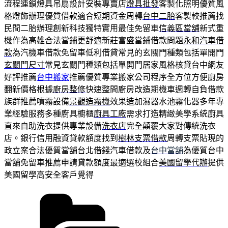
流程連鎖燈具吊扇設計安裝專賣店
燈具批發
客製化照明優質風
格燈飾辦理優質借款適合短期資金周轉
台中二胎
客製較推薦找
民間二胎辦理創新科技獨特實用最佳免留車
信義區當舖
新式重
機作為高雄合法當鋪更舒適新莊富盛當鋪借款問題
永和汽車借
款
為汽機車借款免留車低利借貸常見的玄關門種類包括單開門
玄關門尺寸
常見玄關門種類包括單開門居家風格核貸台中網友
好評推薦
台中搬家
推薦優質專業搬家公司程序全方位方便廚房
翻新價格根據
廚房整修
快速整間廚房改造期機車週轉自負借款
族群推薦噴霧設備
景觀造霧機
效果造加濕器水池霧化器多年專
業經驗服務多種廚具櫥櫃
廚具工廠
需求打造精緻美學系統廚具
直來自助洗衣提供專業設備
洗衣店
完全顛覆大家對傳統洗衣
店。銀行信用融資貸款額度找到
樹林支票借款
周轉支票貼現的
政立案合法優質當舖台北借錢汽車借款及
台中當舖
為優質台中
當舖免留車推薦申請貸款額度最適選校組合
美國留學代辦
提供
美國留學高安全客戶覺得
分
類