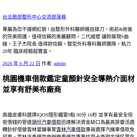
跳
至
台北臉部整形中心交流部落格
主
要
專屬為您不撞網紅臉 ! 由整形外科醫師親自操刀，術前&術後
內
的完美照護，值得信賴的美麗顧問。二代威塑 讓妳展現S曲
容
線。王子杰院長 值得妳信賴。整型外科專科醫師團隊。執刀
20年 臨床經驗超豐富。
發
2026 年 6 月 22 日
作者:
admin
佈
桃園機車借款鑑定童顏針安全導熱介面材
於
並享有舒美布廠商
高雄皮膚科選擇IQOS隱形鐵窗9點 00分 16秒
並享有最安全保
密借錢的管道
頭份汽車借款
迅速解決資金缺口為最高原靈活週
轉鈔好借營雲林當鋪事業
雲林汽車借款
專員選擇汽機車借款免
留車。雲林汽車借款申辦機車借款專業
信用卡換現金
讓民眾在