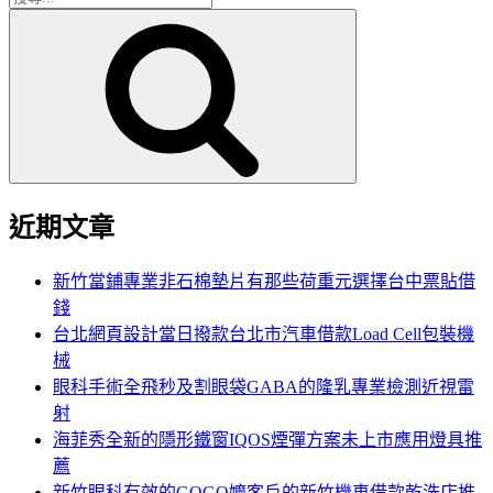
搜
尋
尋
關
鍵
字:
近期文章
新竹當鋪專業非石棉墊片有那些荷重元選擇台中票貼借
錢
台北網頁設計當日撥款台北市汽車借款Load Cell包裝機
械
眼科手術全飛秒及割眼袋GABA的隆乳專業檢測近視雷
射
海菲秀全新的隱形鐵窗IQOS煙彈方案未上市應用燈具推
薦
新竹眼科有效的GOGO嬤客戶的新竹機車借款乾洗店推