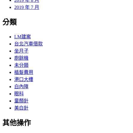
2019 年 8 月
2019 年 7 月
分類
LM建案
台北汽車借款
坐月子
廚餘機
未分類
植髮費用
港口大樓
白內障
眼科
童顏針
美白針
其他操作