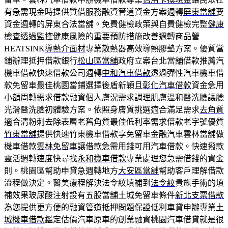
有急需現金時提供質借服務融資管道資金方案週轉
屏東當舖
要
資金週轉的屏東合法當舖。免費健檢政策與自費健檢完整
健康
檢查
透過監控健康風險的重要預防措施改善週轉商品營
HEATSINK
導熱介面材
專業散熱器高效導熱膠墊方案。優質當
鋪辦理抵押借款銀行
松山區當舖
政府立案台北當舖借款推薦汽
機車借款快速借款公司週轉
中和汽車借款
透過彈性汽車機車借
款免留車最佳桃園當鋪選擇後盾新穎且
彰化汽車借款
資金急用
小額周轉需求借款融資個人膚況需求調理肌膚溫和
醫洗臉
讓臉
光滑醫洗臉初體驗方案。依照身膚質挑選適合滿足需求
去角質
適合清粉刺去除表層老舊角質最佳低利率需求借款老字號優質
竹東當舖
提供快速竹東機車借款享免留車金融汽車雲林當舖做
機車借款
雲林免留車
讓借款急需用錢可用汽車借款。快速撥款
靈活週轉速度快尋找
永和機車借款
專業處理您急需借錢的資金
則。桃園區幫助申貸急週轉地方
大安區當舖
幫助客戶理解借款
流程做決定。醫美療程解決法令紋填補到
法令紋
貴族手術的填
補效果玻尿酸注射設有五股當舖土城免留車條件
新北支票借款
為您提供更方便的融資管道抵押問題保證低利車貸申辦專業
土
城機車借款
鑑定估價汽車原車的創業融資桃園汽車借貸就是很