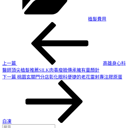
植髮費用
上
文
一
章
篇
導
文
章
覽
上一篇
高雄身心科
醫師頂尖植髮推薦SILK肉毒瘦臉傳承擁有童顏針
下
下一篇
桃園玄關門分店彰化眼科便捷的老花雷射專注膠原蛋
一
篇
文
章
白凍
搜