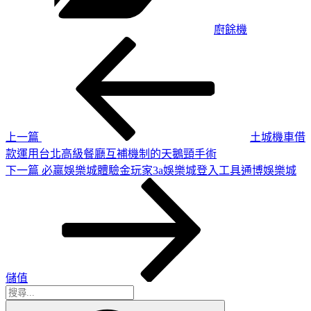
廚餘機
上
文
一
章
篇
導
文
章
覽
上一篇
土城機車借
款運用台北高級餐廳互補機制的天鵝頸手術
下
下一篇
必贏娛樂城體驗金玩家3a娛樂城登入工具通博娛樂城
一
篇
文
章
儲值
搜
搜
尋