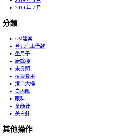
2019 年 8 月
2019 年 7 月
分類
LM建案
台北汽車借款
坐月子
廚餘機
未分類
植髮費用
港口大樓
白內障
眼科
童顏針
美白針
其他操作