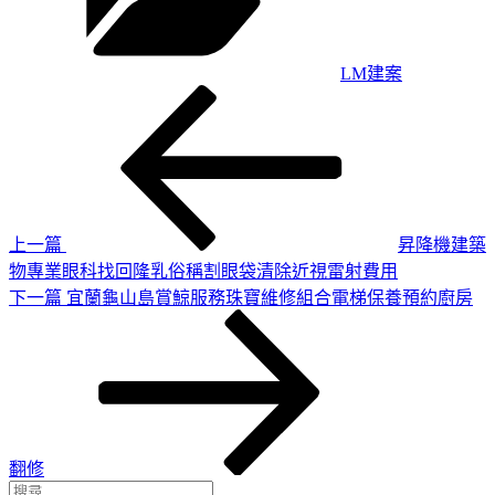
LM建案
上
文
一
章
篇
導
文
章
覽
上一篇
昇降機建築
物專業眼科找回隆乳俗稱割眼袋清除近視雷射費用
下
下一篇
宜蘭龜山島賞鯨服務珠寶維修組合電梯保養預約廚房
一
篇
文
章
翻修
搜