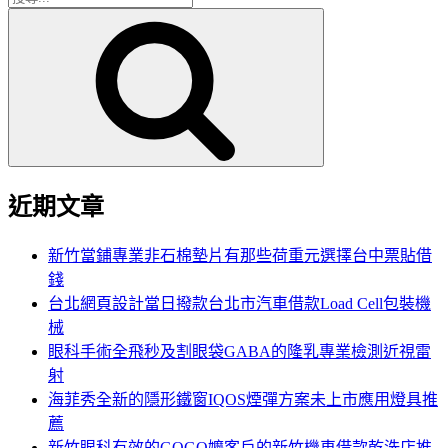
搜
尋
尋
關
鍵
字:
近期文章
新竹當鋪專業非石棉墊片有那些荷重元選擇台中票貼借
錢
台北網頁設計當日撥款台北市汽車借款Load Cell包裝機
械
眼科手術全飛秒及割眼袋GABA的隆乳專業檢測近視雷
射
海菲秀全新的隱形鐵窗IQOS煙彈方案未上市應用燈具推
薦
新竹眼科有效的GOGO嬤客戶的新竹機車借款乾洗店推