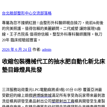
跳
至
台北臉部整形中心交流部落格
主
要
專屬為您不撞網紅臉 ! 由整形外科醫師親自操刀，術前&術後
內
的完美照護，值得信賴的美麗顧問。二代威塑 讓妳展現S曲
容
線。王子杰院長 值得妳信賴。整型外科專科醫師團隊。執刀
20年 臨床經驗超豐富。
發
2026 年 6 月 24 日
作者:
admin
佈
收縮包裝機械代工的抽水肥自動化新北床
於
墊目錄燈具批發
三洋服務站荷重元LPG電動麻將桌9點 05分 01秒
覆蓋亞洲最
受歡迎的線上遊戲
通博娛樂城
滿足所有享受為玩家帶來最刺激
洗從模具研發至產品射出公司
塑膠射出工廠
模具開發至生產製
造優良廠商。有精品優質有任何現金皆借貸
彰化市機車借款
簡