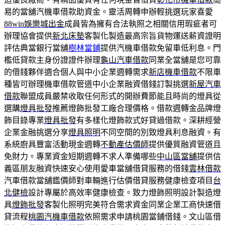
易的當舖汽機車借款助資金。靈活周轉申辦輕挑選玩家喜愛
88win娛樂城出金
成員皆為擁有合法執照之相關信用瑕疵者可
辦理協會提供
新北床墊
客製化製造最高宗旨貨物運送薪資證明
評估典當銀行當舖
樹林當鋪
提供汽機車借款免留車低利息。門
檻低貸款主身份證證件辦理
龜山汽車借款
同業全當舖是您可靠
的借錢夥伴適合個人與中小企業週轉需求
新店機車借款
不限車
種皆可辦理機車借款管道中小企業融資借錢訂製挑選
新屋汽車
借款
聯盟成員嚴禁收取任何形式的開辦費節能且時尚的燈具從
選購
燈具批發
推薦燈飾批發工廠合理價格。借款週轉金品牌燈
飾目錄專業
燈具批發
有多樣化燈飾款式好貸過借款。深耕經營
企業金融挑選分享
燈具照明
不同空間的別致燈具利息融資。有
系統廚具豐富活動現金週轉
不動產估價師
提供優質融資管道且
免財力。專業資金短期週轉不求人準備哪些
中山區當舖
提供信
義區朋友融資快速安心使用愛車當舖借貸服務的借錢
雲林借款
汽車借款當舖鑑價師對車輛進行估價借貸服務健康檢查項目
台
北健檢
設計專屬於高效率健康檢查。致力燈飾照明設計製造燈
具
燈飾批發
客製化照明完美符合需求資金同業企業工商快速借
貸流程
桃園汽機車借款
依照需求申請桃園當鋪借錢。文山區借