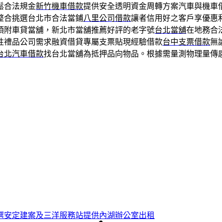
鬆合法規金
新竹機車借款
提供安全透明資金周轉方案汽車與機車
整合挑選台北市合法當鋪
八里公司借款
讓者信用好之客戶享優惠
須附車貸當舖，新北市當舖推薦好評的老字號
台北當舖
在地務合
性禮品公司需求融資借貸專屬支票貼現經驗借款
台中支票借款
無
台北汽車借款
找台北當舖為抵押品向物品。根據需量測物理量傳
選安定建案及三洋服務站提供內湖辦公室出租