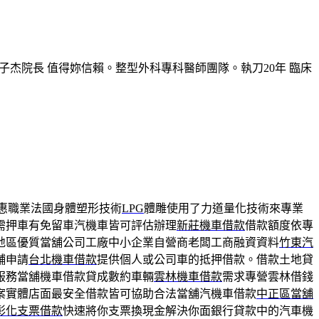
子杰院長 值得妳信賴。整型外科專科醫師團隊。執刀20年 臨床
惠職業法國身體塑形技術
LPG
體雕使用了力道量化技術來專業
需押車有免留車汽機車皆可評估辦理
新莊機車借款
借款額度依專
地區優質當舖公司工廠中小企業自營商老闆工商融資資料
竹東汽
舖申請
台北機車借款
提供個人或公司車的抵押借款。借款土地貸
服務當舖機車借款貸成數約車輛
雲林機車借款
需求專營雲林借錢
案實體店面最安全借款皆可協助合法當舖汽機車借款
中正區當舖
彰化支票借款
快速將你支票換現金解決你面銀行貸款中的汽車機