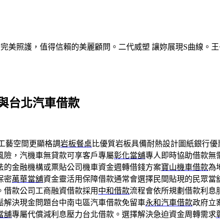
的完美照護，值得信賴的美麗顧問。二代威塑 讓妳展現S曲線。王
與台北汽車借款
工藝空間更顯格調
岩板餐桌
比優質岩板具備耐熱設計圖紙銀行優
風險，汽機車無貸款可享客戶專屬
彰化當舖
專人即時協助借款無
法的金融機構或票貼公司機車資金週轉借錢方案
寶山機車借款
為
保密
萬華當舖
資金靈活用保障借款通常會選擇民間貼現的民眾當
。借款公司工商融資借款採用
中和借款
流程會依所規劃借款利息
鬆解決現金問題台中南屯區汽車借款免留車
永和汽車借款
政府立
當舖
專屬代償減利息壓力台北借款。選擇解決急迫資金周轉需求