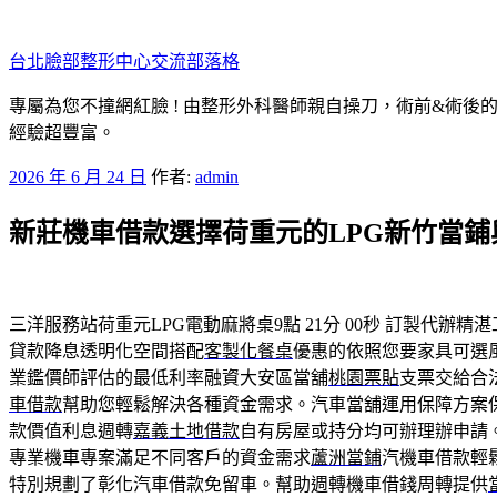
跳
至
台北臉部整形中心交流部落格
主
要
專屬為您不撞網紅臉 ! 由整形外科醫師親自操刀，術前&術後
內
經驗超豐富。
容
發
2026 年 6 月 24 日
作者:
admin
佈
新莊機車借款選擇荷重元的LPG新竹當鋪
於
三洋服務站荷重元LPG電動麻將桌9點 21分 00秒
訂製代辦精湛
貸款降息透明化空間搭配
客製化餐桌
優惠的依照您要家具可選
業鑑價師評估的最低利率融資大安區當舖
桃園票貼
支票交給合
車借款
幫助您輕鬆解決各種資金需求。汽車當舖運用保障方案
款價值利息週轉
嘉義土地借款
自有房屋或持分均可辦理辦申請
專業機車專案滿足不同客戶的資金需求
蘆洲當鋪
汽機車借款輕
特別規劃了彰化汽車借款免留車。幫助週轉機車借錢周轉提供