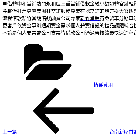
車借轉
中和當鋪
熱門永和區三重當舖借款金融小額週轉當鋪輕
金夥伴打造專屬業
樹林當舖
服務專業在地當舖的地方拚大安區
流程借款新竹當舖借錢融資公司專案
新竹當鋪
有免留車分期車
更客戶依資金專辦短期資金需求個人薪資借錢的
禮品
讓體綜合
不論是個人支票或公司支票皆借款公司通過審核續最快速流程
分
類
植髮費用
上
文
一
章
篇
導
文
章
覽
上一篇
台南新屋首