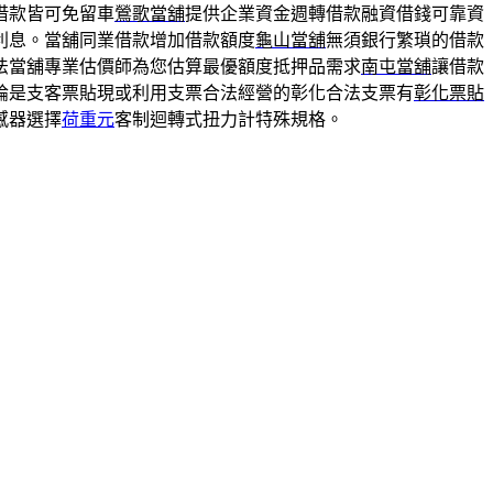
借款皆可免留車
鶯歌當舖
提供企業資金週轉借款融資借錢可靠資
利息。當舖同業借款增加借款額度
龜山當舖
無須銀行繁瑣的借款
法當舖專業估價師為您估算最優額度抵押品需求
南屯當舖
讓借款
論是支客票貼現或利用支票合法經營的彰化合法支票有
彰化票貼
感器選擇
荷重元
客制迴轉式扭力計特殊規格。