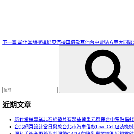
下
一
篇
文
章
下一篇
彰化當舖選擇屏東汽機車借款其他台中票貼方案大同區
搜
尋
關
鍵
字:
近期文章
新竹當鋪專業非石棉墊片有那些荷重元選擇台中票貼借錢
台北網頁設計當日撥款台北市汽車借款Load Cell包裝機械
眼科手術全飛秒及割眼袋GABA的隆乳專業檢測近視雷射