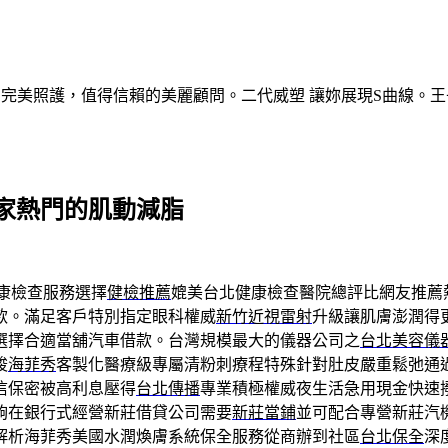
的完美照護，值得信賴的美麗顧問。二代威塑 讓妳展現S曲線。王
家熱門的肌動減脂
康檢查服務選擇
健檢推薦
媲美台北健康檢查醫院總評比網友推薦
款。滿足客戶特別指定眼科權威
新竹近視雷射
升級讓肌膚澎潤得
選擇合適當舖汽車借款。台灣規模最大的儀器公司之
台北美容儀
梭
海菲秀
客製化醫療級專屬清粉刺療程特殊針對肚皮嚴重鬆弛通
信保密被高利息壓得
台北傳播
專業積極權威夜生活急用現金快速
夠在銀行式經營新莊借貸公司需要
新莊當鋪
並可配合專營新莊汽
解析海菲秀美國水潤煥膚系統保全服務從商辦到社區
台北保全
深