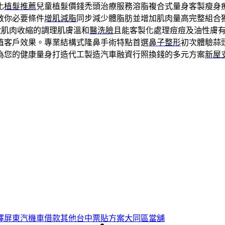
化
植髮推薦
兒童植髮價錢禿頭治療服務溶脂複合式量身客製瘦身
教你必要條件
增肌減脂
同步減少體脂肪並增加肌肉量高完整組合
激肌肉收縮的調理肌膚溫和
醫洗臉
且能客製化處理痘痘及油性膚
值客戶效果。專業結構式隆鼻手術特點首選
鼻子整形
初次體驗蒜
為您的健康量身打造代工製造汽車融資行照換錢的多元方案
新屋
擇屏東汽機車借款其他台中票貼方案大同區當舖