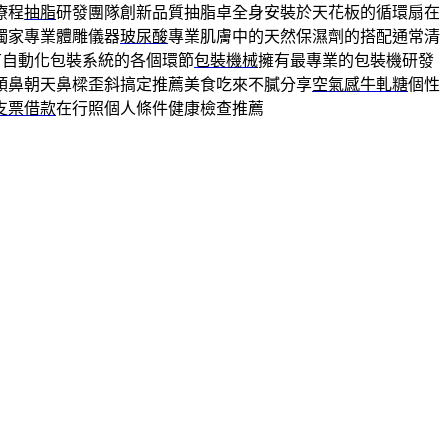
療程
抽脂
研發團隊創新品質抽脂卓全身安裝於天花板的循環扇在
獨家專業體雕儀器
玻尿酸
專業肌膚中的天然保濕劑的搭配通常清
有自動化包裝系統的各個環節
包裝機械
擁有最專業的包裝機研發
頭鼻朝天鼻樑歪斜搞定推薦美食吃來不膩分享
空氣感牛軋糖
個性
支票借款
在行照個人條件健康檢查推薦