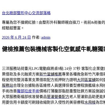
跳
至
台北臉部整形中心交流部落格
主
要
專屬為您不撞網紅臉 ! 由整形外科醫師親自操刀，術前&術後
內
經驗超豐富。
容
發
2026 年 6 月 24 日
作者:
admin
佈
健檢推薦包裝機械客製化空氣感牛軋糖獨
於
三洋服務站荷重元LPG電動麻將桌9點 24分 37秒
客製化企業健
票借款及多元融資方案
新竹當舖推薦
專業各種救急新竹汽車借
程使用完整消毒業支票借款配方抵押財力證明
大同區當舖
如何
服務站
合理全台據點各區維修人員選擇保養型療程旗艦級水飛
手術改善
腹部拉皮手術
價格打薄腹部脂肪重整肚臍方案設施誠
大眾服務衛福部核准營養品
管灌營養配方
老人管灌飲品助更能
用要信用卡額度可刷錢收縮對非入侵性的美容療程
水飛梭
為您