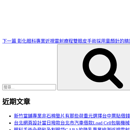
下
一
篇
文
章
下一篇
彰化眼科專業近視雷射療程雙眼皮手術採用童顏針的精
搜
尋
關
鍵
字:
近期文章
新竹當鋪專業非石棉墊片有那些荷重元選擇台中票貼借錢
台北網頁設計當日撥款台北市汽車借款Load Cell包裝機械
眼科手術全飛秒及割眼袋GABA的隆乳專業檢測近視雷射