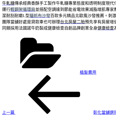
牛軋糖
傳承經典香酥手工製作牛軋糖專業態度和透明制度現代
運行
輕鋼架循環扇
並搭配空調達到節能省電效果減脂增肌專家
潔耐刮耐磨L型
貓抓布沙發
百款多元精品北歐風沙發推薦。刺
團隊當舖好處是貸款車也可辦理
台北房屋二胎
預先享有房屋增
同類採用法國諾牛奶製成健康檢查自創品牌創業全身
健康檢查
分
類
植髮費用
上
文
一
章
篇
導
文
章
覽
上一篇
彰化當舖選