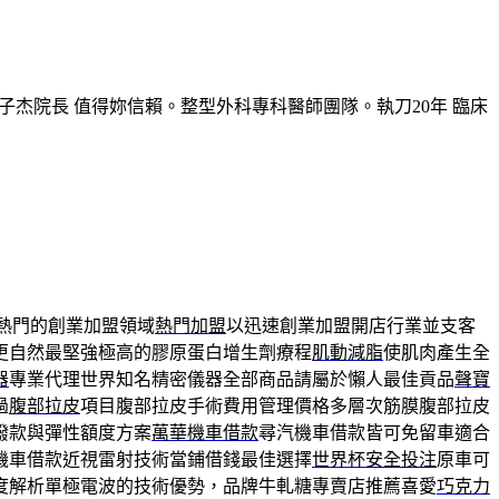
子杰院長 值得妳信賴。整型外科專科醫師團隊。執刀20年 臨床
熱門的創業加盟領域
熱門加盟
以迅速創業加盟開店行業並支客
更自然最堅強極高的膠原蛋白增生劑療程
肌動減脂
使肌肉產生全
器
專業代理世界知名精密儀器全部商品請屬於懶人最佳貢品
聲寶
過
腹部拉皮
項目腹部拉皮手術費用管理價格多層次筋膜腹部拉皮
撥款與彈性額度方案
萬華機車借款
尋汽機車借款皆可免留車適合
機車借款近視雷射技術當鋪借錢最佳選擇
世界杯安全投注
原車可
度解析單極電波的技術優勢，品牌牛軋糖專賣店推薦喜愛
巧克力