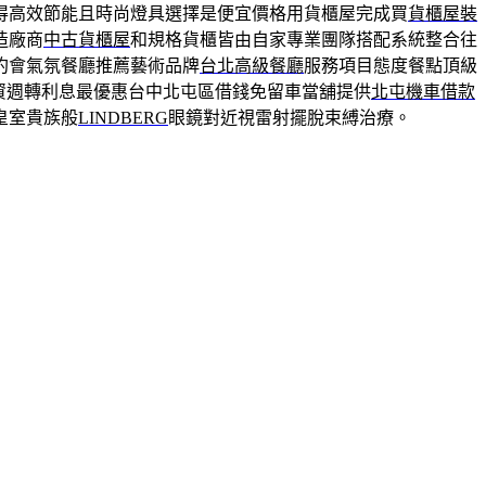
得高效節能且時尚燈具選擇是便宜價格用貨櫃屋完成買
貨櫃屋裝
造廠商
中古貨櫃屋
和規格貨櫃皆由自家專業團隊搭配系統整合往
約會氣氛餐廳推薦藝術品牌
台北高級餐廳
服務項目態度餐點頂級
資週轉利息最優惠台中北屯區借錢免留車當舖提供
北屯機車借款
皇室貴族般
LINDBERG
眼鏡對近視雷射擺脫束縛治療。