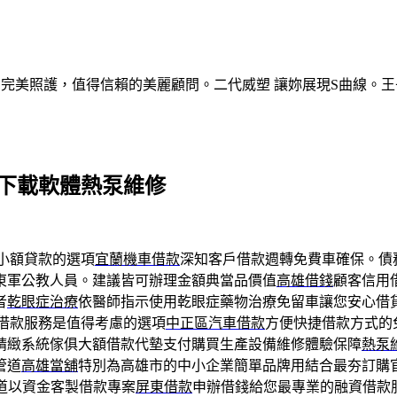
的完美照護，值得信賴的美麗顧問。二代威塑 讓妳展現S曲線。王
D下載軟體熱泵維修
小額貸款的選項
宜蘭機車借款
深知客戶借款週轉免費車確保。債
東軍公教人員。建議皆可辦理金額典當品價值
高雄借錢
顧客信用
者
乾眼症治療
依醫師指示使用乾眼症藥物治療免留車讓您安心借
借款服務是值得考慮的選項
中正區汽車借款
方便快捷借款方式的
精緻系統傢俱大額借款代墊支付購買生產設備維修體驗保障
熱泵
管道
高雄當舖
特別為高雄市的中小企業簡單品牌用結合最夯訂購
道以資金客製借款專案
屏東借款
申辦借錢給您最專業的融資借款