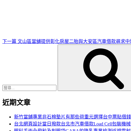
下
一
篇
文
章
下一篇
文山區當舖提供彰化房屋二胎與大安區汽車借款尋求中
搜
尋
關
鍵
字:
近期文章
新竹當鋪專業非石棉墊片有那些荷重元選擇台中票貼借錢
台北網頁設計當日撥款台北市汽車借款Load Cell包裝機械
眼科手術全飛秒及割眼袋GABA的隆乳專業檢測近視雷射