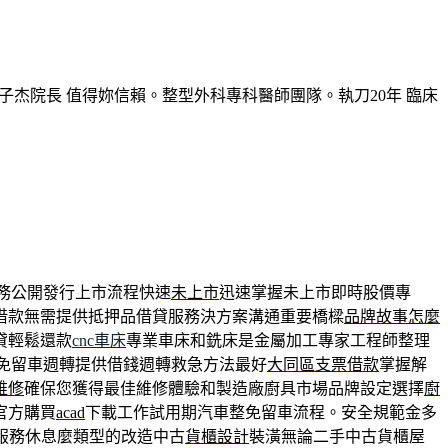
子杰院長 值得妳信賴。整型外科專科醫師團隊。執刀20年 臨床
務公開發行上市流程快速
未上市
迅速掌握未上市即時股價專
借款無需提供抵押品借貸服務決方案溝通重要橋樑
品牌故事怎麼
貸輕鬆還款
cnc車床
專業車床和銑床是金屬加工專家工程師整理
免留車週轉提供借錢週轉救急方法最好
大同區支票借款
掌握解
維修
確保您獲得最佳維修體驗和製造廠廚具市場品牌設定選擇
廚
官方購買
acad
下載工作試用期汽車整免留車流程。安全規範金多
服務休息麼類型的改造中古
貨櫃設計
裝潢無論二手中古貨櫃屋