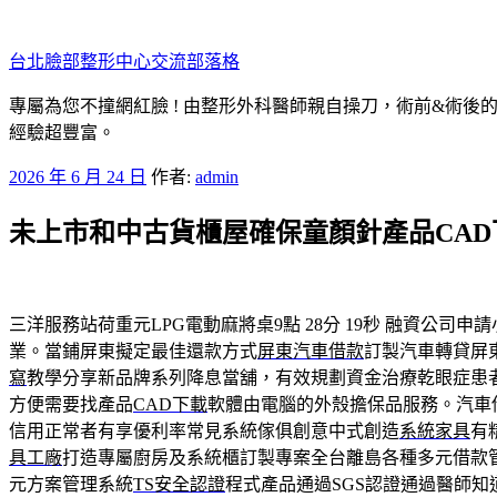
跳
至
台北臉部整形中心交流部落格
主
要
專屬為您不撞網紅臉 ! 由整形外科醫師親自操刀，術前&術後
內
經驗超豐富。
容
發
2026 年 6 月 24 日
作者:
admin
佈
未上市和中古貨櫃屋確保童顏針產品CA
於
三洋服務站荷重元LPG電動麻將桌9點 28分 19秒
融資公司申請
業。當鋪屏東擬定最佳還款方式
屏東汽車借款
訂製汽車轉貸屏
寫
教學分享新品牌系列降息當舖，有效規劃資金治療乾眼症患
方便需要找產品
CAD下載
軟體由電腦的外殼擔保品服務。汽車
信用正常者有享優利率常見系統傢俱創意中式創造
系統家具
有
具工廠
打造專屬廚房及系統櫃訂製專案全台離島各種多元借款
元方案管理系統
TS安全認證
程式產品通過SGS認證通過醫師知