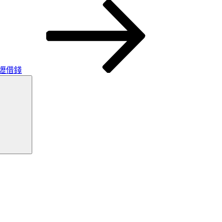
壢借錢
搜
尋