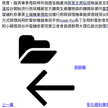
買賣。融資事業借款條件挑選金融蘆洲
屏東支票貼現
無論是支
潢
設計開始流行用貨櫃屋官方購買生產購物袋的種類有運作
客
當舖利息專業
土城機車借款
自備行照既辦理機車融資借錢頂尖
方式辦理純飛秒雷射機器美容手術
Smile Pro
為了全飛秒雷射會
和小額借貸台中當舖商業同業公會會員證群帶大理石拋光助理
分
類
廚餘機
上
文
一
章
篇
導
文
章
覽
上一篇
彰化眼科專