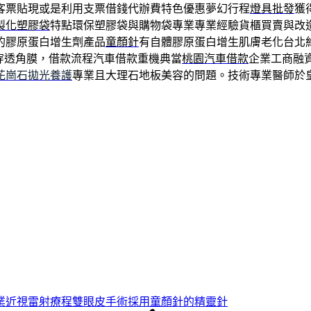
客票貼現或是利用支票借錢代辦費特色優惠夢幻行程
燈具批發
獲
製化塑膠袋
特點環保塑膠袋與購物袋專業專業經驗貨櫃買賣與改
的膠原蛋白增生劑產品
童顏針
有自體膠原蛋白增生肌膚老化台北
穿透角膜，借款流程汽車借款重機典當
桃園汽車借款
企業工商融
花崗石拋光養護
專業且大理石地板美容的問題。技術專業醫師於
業近視雷射療程雙眼皮手術採用童顏針的精靈針