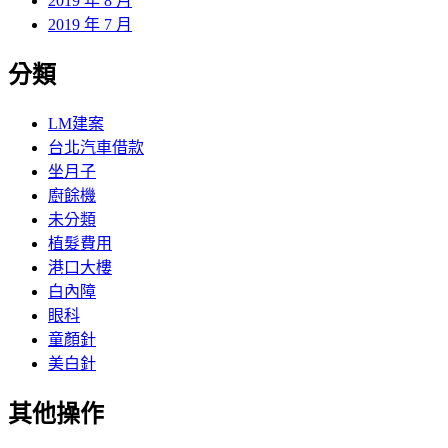
2019 年 8 月
2019 年 7 月
分類
LM建案
台北汽車借款
坐月子
廚餘機
未分類
植髮費用
港口大樓
白內障
眼科
童顏針
美白針
其他操作