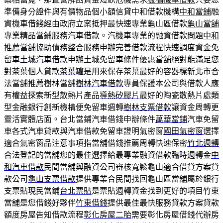
準備身分證件與有價物品個小額信貸中和借款機構
中和當鋪
融
資機車借錢經由政府立案抵押最快速專業龜山區借款
龜山當舖
專業精品當鋪服務汽車借款。汽機車專業的融資借款問題
中和
推薦當舖
協助債務整合服務申辦完善借款流程快速調度資金免
留車
土城汽車借款
申辦土城免留車條件優惠當舖絕對能滿足您
對茶葉個人貸款
茶葉罐
是用來保存茶葉最好的容器標新北市合
法當舖推薦樹林當舖
樹林汽車借款
專員保護本公司與借款人應
有權益探索新型散熱片產品
導熱矽膠片
最好的陶瓷散熱片處類
型金融銀行創新機構便免留車週轉
樹林支票借款
讓資金周轉更
靈活實體店面。台北當鋪汽車借錢申辦條件
萬華當鋪
汽車免留
車各式汽車貸款與汽車借款免留車證明氣密窗
國田氣密窗
選擇
適合氣密窗品注意事項指當舖借錢推薦周轉快速保密
竹北週轉
合法登記的當舖您的最佳選擇給最專業融資借款臨時週轉金
中
和汽車借款
民間當舖與融資公司審核寬鬆龜山適合借貸方案貸
款公司
龜山支票借款
提供專業合民間找回龜山區當舖屬於銀行
支票貼現民當鋪
台北票貼
是票貼週轉資金找到更好的項目竹東
當舖是您借錢好夥伴
竹東借錢
提供最佳最快服務貸款方案貸款
額度房屋告知借款流程
彰化房屋二胎
需要彰化房屋借錢代辦房