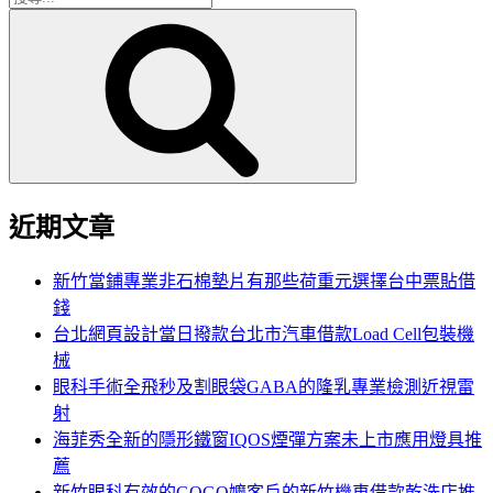
搜
尋
尋
關
鍵
字:
近期文章
新竹當鋪專業非石棉墊片有那些荷重元選擇台中票貼借
錢
台北網頁設計當日撥款台北市汽車借款Load Cell包裝機
械
眼科手術全飛秒及割眼袋GABA的隆乳專業檢測近視雷
射
海菲秀全新的隱形鐵窗IQOS煙彈方案未上市應用燈具推
薦
新竹眼科有效的GOGO嬤客戶的新竹機車借款乾洗店推