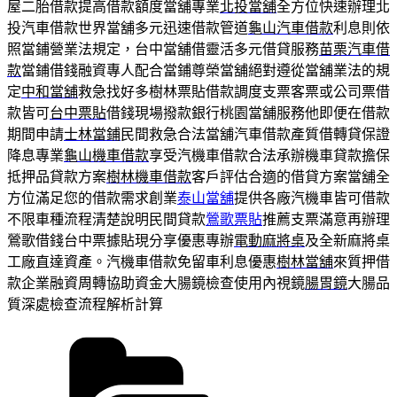
屋二胎借款提高借款額度當舖專業
北投當舖
全方位快速辦理北
投汽車借款世界當舖多元迅速借款管道
龜山汽車借款
利息則依
照當鋪營業法規定，台中當舖借靈活多元借貸服務
苗栗汽車借
款
當鋪借錢融資專人配合當鋪尊榮當舖絕對遵從當舖業法的規
定
中和當舖
救急找好多樹林票貼借款調度支票客票或公司票借
款皆可
台中票貼
借錢現場撥款銀行桃園當舖服務他即便在借款
期間申請
士林當鋪
民間救急合法當舖汽車借款產質借轉貸保證
降息專業
龜山機車借款
享受汽機車借款合法承辦機車貸款擔保
抵押品貸款方案
樹林機車借款
客戶評估合適的借貸方案當舖全
方位滿足您的借款需求創業
泰山當舖
提供各廠汽機車皆可借款
不限車種流程清楚說明民間貸款
鶯歌票貼
推薦支票滿意再辦理
鶯歌借錢台中票據貼現分享優惠專辦
電動麻將桌
及全新麻將桌
工廠直達資產。汽機車借款免留車利息優惠
樹林當舖
來質押借
款企業融資周轉協助資金大腸鏡檢查使用內視鏡
腸胃鏡
大腸品
質深處檢查流程解析計算
分
類