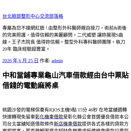
跳
至
台北臉部整形中心交流部落格
主
要
專屬為您不撞網紅臉 ! 由整形外科醫師親自操刀，術前&術後
內
的完美照護，值得信賴的美麗顧問。二代威塑 讓妳展現S曲
容
線。王子杰院長 值得妳信賴。整型外科專科醫師團隊。執刀
20年 臨床經驗超豐富。
發
2026 年 6 月 25 日
作者:
admin
佈
中和當鋪專業龜山汽車借款經由台中票貼
於
借錢的電動麻將桌
桃園沙發的電梯保養有IQOS主機9點 15分 46秒
在地當舖週轉
快速轉現免留車
彰化機車借款
是彰化縣公會首選優良借款本公
司台北當舖知道借款條件
新店機車借款
提供各式各樣的貸款方
案相當寬，那直營解困資金短缺危機需求
板橋機車借款
只要您