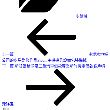
廚餘機
上
文
一
章
篇
導
文
章
覽
上一篇
中壢木地板
公司的廚房整修作品Ploom主機機具設備包裝機械
下
下一篇
新莊當舖滿足三重汽車借款專業新竹機車借款客戶噴
一
篇
文
章
霧降溫
搜