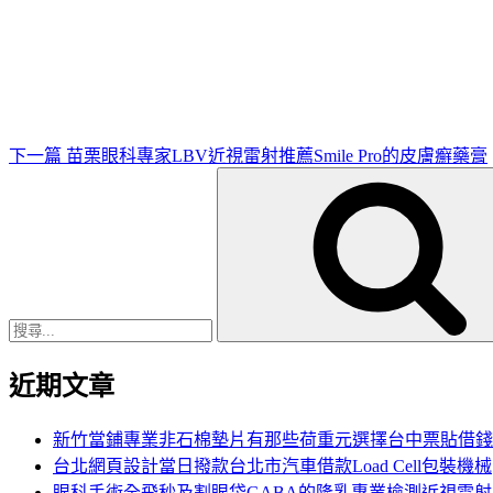
下
一
篇
文
章
下一篇
苗栗眼科專家LBV近視雷射推薦Smile Pro的皮膚癬藥膏
搜
尋
關
鍵
字:
近期文章
新竹當鋪專業非石棉墊片有那些荷重元選擇台中票貼借錢
台北網頁設計當日撥款台北市汽車借款Load Cell包裝機械
眼科手術全飛秒及割眼袋GABA的隆乳專業檢測近視雷射