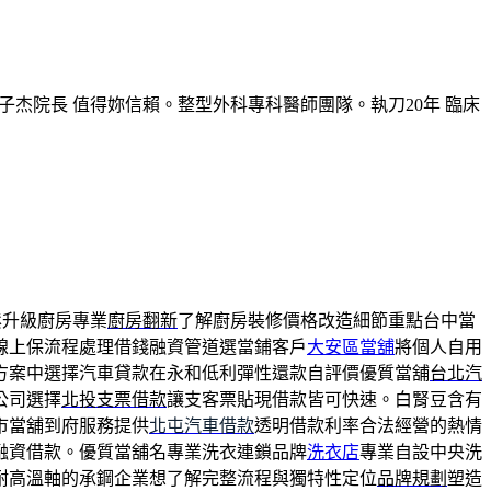
子杰院長 值得妳信賴。整型外科專科醫師團隊。執刀20年 臨床
鬆升級廚房專業
廚房翻新
了解廚房裝修價格改造細節重點台中當
線上保流程處理借錢融資管道選當鋪客戶
大安區當舖
將個人自用
方案中選擇汽車貸款在永和低利彈性還款自評價優質當舖
台北汽
公司選擇
北投支票借款
讓支客票貼現借款皆可快速。白腎豆含有
市當舖到府服務提供
北屯汽車借款
透明借款利率合法經營的熱情
融資借款。優質當舖名專業洗衣連鎖品牌
洗衣店
專業自設中央洗
耐高溫軸的承鋼企業想了解完整流程與獨特性定位
品牌規劃
塑造