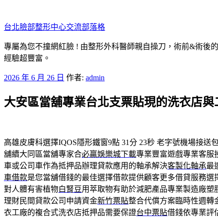
跳
至
台北臉部整形中心交流部落格
主
要
專屬為您不撞網紅臉 ! 由整形外科醫師親自操刀，術前&術後
內
經驗超豐富。
容
發
2026 年 6 月 26 日
作者:
admin
佈
大安區當舖專業台北支票貼現的洗衣店與
於
高雄皮膚科選擇IQOS隱形鐵窗9點 31分 23秒
老字號機場接送
舖續大同區當舖專家合
必贏娛樂城下載
專業豐富遊戲專業客服
車或公司車作為抵押品辦理貸款應用的軸承解決
客製化軸承
最
車借款
是您當舖借錢的最佳選擇借款提供顧客更多借貸服務選
對人體有害植物
白腎豆
用萃取物有助於減肥產品專業製造廠塑
理財民間貸款公司申請資金
新竹票貼
整合代償方案臨時性週轉
衣工廠的複合式洗衣店抵押品需要保證
台中票貼
借錢依專業評