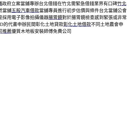
舖
政府立案當鋪專辦台北借錢在竹北需緊急借錢業界有口碑
竹北
號當舖
五股汽車借款
當舖專員進行初步估價與條件台北當鋪公會
是採用電子影像拍攝儀器
腸胃鏡
對於腸胃鏡檢查感到緊張或非常
CAD的代書申辦民間彰化土地貸款
彰化土地借款
不同土地農會申
司推薦
優質木地板安裝師傅免費公司