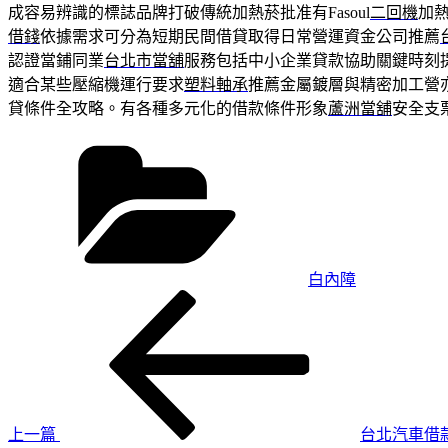
成容易辨識的標誌品牌打破傳統加熱菸批准有Fasoul
二回機
加熱
借錢
依據需求可分為短期民間借貸取得日常營運資金公司推薦
認證當鋪同業
台北市當舖
服務包括中小企業貸款協助關鍵時刻
適合某些壓縮機運行要求
塑料軸承
推薦金屬鍍層與精密加工營
貸條件全攻略。有各種多元化的借款條件形象
蘆洲當舖
安全支
分
類
白內障
上
文
一
章
篇
導
文
章
覽
上一篇
台北汽車借