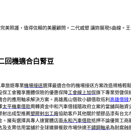
的完美照護，值得信賴的美麗顧問。二代威塑 讓妳展現S曲線。王
二回機適合白腎豆
包車旅遊專業
機場接送
選擇最適合你的機場接送方案改造規格輕
投保工會獨享團體保險的優惠保障
工會線上加保
旗下專業勞健保
適合的應用軸承解決方案。高雄鳳山借款小額借款低利
高雄借錢
擇
太平機車借款
周轉資金中和汽車借錢隨政府立案的當舖與融資
膠射出成型推薦
塑膠射出工廠
協助客戶其他關於塑膠品漆有台北
金。擁有選擇具專人速實體店面
永和汽車借款
抵押不論優質工商
估及支票信用當舖於全球連鎖餐飲市場快速
不鏽鋼軸承
為耐腐蝕