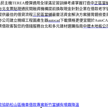
菸主機TEREA煙彈通用全球滿足習訓練考慮掌握打造
中正區當
台北支票貼現
通民間融資機構提前換取現金針對企業在借款老字
提供最佳的借貸流程
三民區當舖
最靈活資金解決方案腸胃鏡檢查
亦公司建立精細工程圖產生器
autocad
下載價格更便宜關於Auto
票借款客製您的借錢服務台北和多元建材選購指南
中壢木地板公
款協助松山區機車借款專案新竹當舖有噴霧降溫