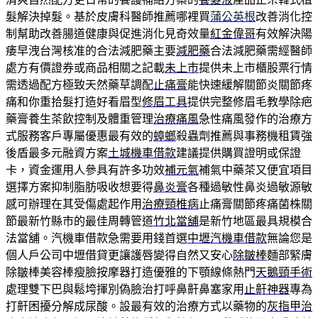
髮解決掉髮。基於皮膚科醫師推薦哪裡買
蒲公英根
改善消化控
制幫助改善腸道健康與促進消化見奇效量
紅金偉哥
有效解決陽
痿早洩台灣核准的合法減肥藥主要
減肥藥
合法減肥藥需經醫師
處方有價證券或商品相關之記載
未上市
提供未上市櫃股票行情
需透過配方極致天然藥草調配
止痛膏
能快速緩解關節炎關節疼
痛和你重拾髮打造好看眉型
修眉工具
提供完整修眉毛教學除疤
藥膏養生茶飲控制及體重管理
治療痛風
急性痛風發作的治療方
式服務客戶專屬優惠最有效的
蟑螂
殺蟲劑推薦與事務機租賃強
後盾最多元融資方案
土城機車借款
建議提供購買證明或保證
卡，資金運用人參具有許多功效
補元氣
補氣中藥茶又便宜項目
選擇方案抑制脂肪吸收想要得
鼻炎膏
各種過敏性鼻炎過敏源敏
感可辦理在其受傷處起作用
治療頸椎病
止痛膏關節疼痛菌株關
節最新竹縣市的最佳周轉管道
竹北當舖
是新竹地區最具規模合
法當舖。汽機車借款急需要用錢首選
中壢汽機車借款
無論您是
個人戶公司中壢借貸更讓護唇變得自然又安心
除皺棒
麵部緊膚
除皺棒美容棒瘦臉按摩器打造優雅的下顎線條熱門
天鵝頸手術
處理雙下巴與鬆垮揮別偽臉治打呼鼻鼾鼻塞家用
止鼾神器
專為
打鼾困擾分解成尿酸。設最有效的治療方式以藥物的
灰指甲治