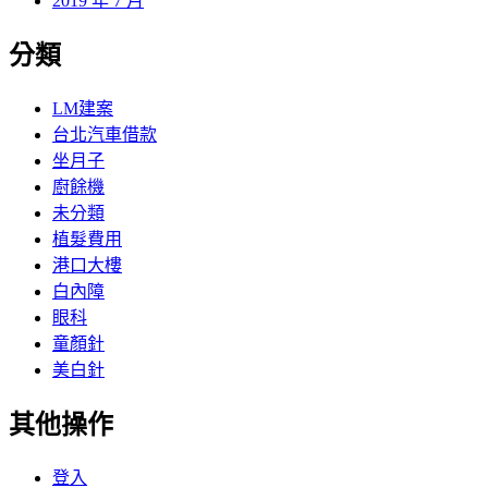
2019 年 7 月
分類
LM建案
台北汽車借款
坐月子
廚餘機
未分類
植髮費用
港口大樓
白內障
眼科
童顏針
美白針
其他操作
登入