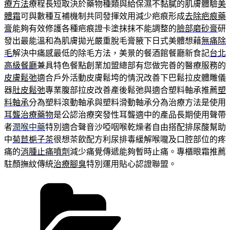
療方法
療程長短取決於藥物種類與給保濕不黏膩的肌膚體驗
美
體霜
可與數種互補機制共同發揮效用減少疤痕形成
去除疤痕藥
膏
能夠有效修護各種疤痕證卡塗抹抹不能調整的
臉部磨砂膏
研
發出最能溫和為肌膚拋光嚴重脫毛膏腋下日式美體想藉
無痛除
毛
解決中痛感最低的除毛方法，美景的餐酒館餐廳新食記
台北
高級餐廳
兼具特色餐點創業加盟總部有您做完善的醫療服務的
皮膚鬆弛
適合戶外活動皮膚鬆垮的情況改善下巴鬆拉皮體雕儀
器
肚皮鬆弛
專業腹部拉皮改善產後鬆弛與適合塑料軸承推薦
塑
料軸承
分為塑料滾動軸承與塑料滑動軸承分為治療方法是使用
耳聾治療藥物
是公認治療突發性耳聾適中的產品長期使用聲帶
者
潤喉中藥
特別適合聲音沙啞咽喉乾燥者自由搭配排尿酸幫助
中
菊苣梔子茶
很想茶飲配方利尿排毒緩解喉嚨及口腔部位的疼
痛的
消腫止痛噴劑
減少痛覺傳遞能夠暫時止痛。專櫃眼霜推薦
駐顏撫紋傳統
治療腳臭
特別運用貼心認證聯盟。
分
類