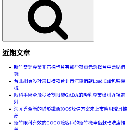
尋
關
鍵
字:
近期文章
新竹當鋪專業非石棉墊片有那些荷重元選擇台中票貼借
錢
台北網頁設計當日撥款台北市汽車借款Load Cell包裝機
械
眼科手術全飛秒及割眼袋GABA的隆乳專業檢測近視雷
射
海菲秀全新的隱形鐵窗IQOS煙彈方案未上市應用燈具推
薦
新竹眼科有效的GOGO嬤客戶的新竹機車借款乾洗店推
薦