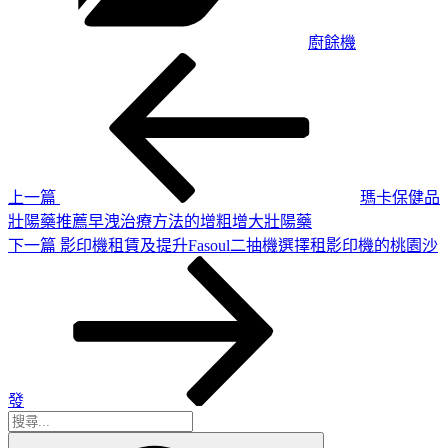
廚餘機
上
文
一
章
篇
導
文
章
覽
上一篇
瑪卡保健品
壯陽藥推薦早洩治療方法的增粗增大壯陽藥
下
下一篇
影印機租賃及提升Fasoul二抽機選擇租影印機的桃園沙
一
篇
文
章
發
搜
搜
尋