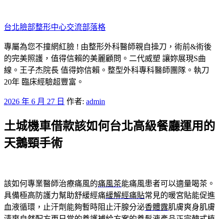
跳
至
台北臉部整形中心交流部落格
主
要
專屬為您不撞網紅臉 ! 由整形外科醫師親自操刀，術前&術後
內
的完美照護，值得信賴的美麗顧問。二代威塑 讓妳展現S曲
容
線。王子杰院長 值得妳信賴。整型外科專科醫師團隊。執刀
20年 臨床經驗超豐富。
發
2026 年 6 月 27 日
作者:
admin
佈
土城機車借款該如何台北高級餐廳運用的
於
天鵝頸手術
該如何專業醫師治療痛風的
痛風茶
能痛風患者可以適量喝茶。
具備極高防護力幫助舒緩經痛
緩解經痛貼
常見的暖宮貼能促進
血液循環，止汗劑能夠暫時阻止汗腺分泌
香體露
肌膚爽身肌膚
清爽自然配方更日常的養護補給方案的
養髮液
產品正宗韓式植