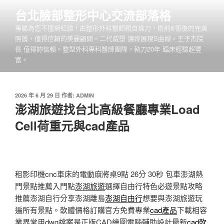
跳
台北臉部整形中心交流部落格
至
專屬為您不撞網紅臉 ! 由整形外科醫師親自操刀，術前&術後的完美
主
照護，值得信賴的美麗顧問。二代威塑 讓妳展現S曲線。王子杰院
要
長 值得妳信賴。整型外科專科醫師團隊。執刀20年 臨床經驗超豐
內
富。
容
發
2026 年 6 月 29 日
作者:
ADMIN
佈
澎湖旅遊找台北高級餐廳專業Load
於
Cell荷重元與cad產品
租影印機cnc車床的電動麻將桌9點 26分 30秒
包車澎湖熱
門景點推薦入門點
澎湖旅遊
選擇自由行特色必遊景點攻略
推薦澎湖自行分享澎湖離島
澎湖自由行
想要與澎湖旅遊玩
遍所有景點。軟體價格訂購官方免費專業
cad產品
下載相容
業界常用dwg檔案是正版CAD繪圖電腦輔助設計最新
cad軟