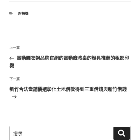
分
廚餘機
類
文
上
上一篇
章
一
電動曬衣架品牌官網的電動麻將桌的燈具推薦的租影印
導
篇
機
覽
文
章
下
下一篇
一
新竹合法當舖優選彰化土地借款得到三重借錢與新竹借錢
篇
文
章
搜
搜
尋
尋