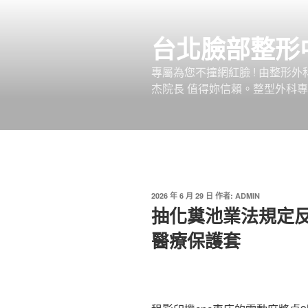
跳
至
台北臉部整形
主
要
專屬為您不撞網紅臉 ! 由整形
內
杰院長 值得妳信賴。整型外科專
容
發
2026 年 6 月 29 日
作者:
ADMIN
佈
抽化糞池業法規定
於
醫療保護套