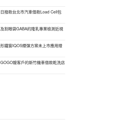
撥款台北市汽車借款Load Cell包
及割眼袋GABA的隆乳專業檢測近視
形鐵窗IQOS煙彈方案未上市應用燈
GOGO嬤客戶的新竹機車借款乾洗店