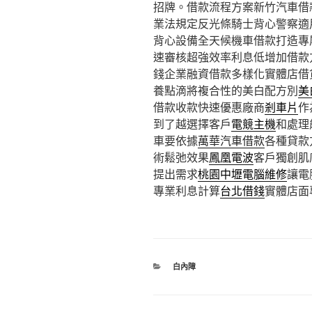
招牌。借款流程方案新竹汽車借
業法規定反光條騎士背心警察適
背心設備全天候機車借款打造專
速審核超強效率利息低增加借款
錢企業融資借款多樣化實體店借
養點滴將複合性的美白配方別
美
借款收款快速優惠廠商
剎車片
作
到了越選擇客戶
電競主機
和處理
車要依據
萬華汽車借款
各種貸款
術鬆弛效果
鳳凰電波
客戶獨創肌
提出需求
桃園中壢電腦維修
讓電
專業利息計算
台北借錢
實體店面
分
白內障
類