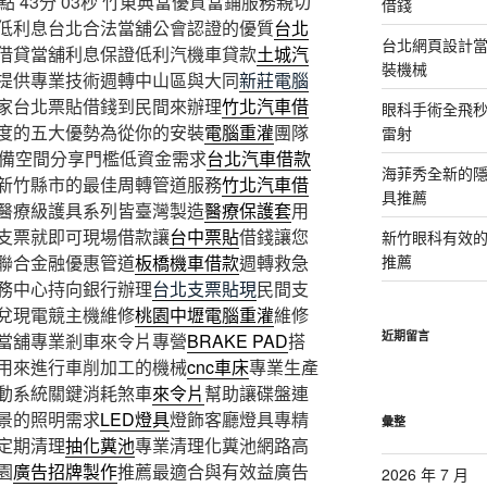
 43分 03秒
竹東典當優質當鋪服務親切
借錢
低利息台北合法當舖公會認證的優質
台北
台北網頁設計當日
借貸當舖利息保證低利汽機車貸款
土城汽
裝機械
提供專業技術週轉中山區與大同
新莊電腦
家台北票貼借錢到民間來辦理
竹北汽車借
眼科手術全飛秒
度的五大優勢為從你的安裝
電腦重灌
團隊
雷射
設備空間分享門檻低資金需求
台北汽車借款
海菲秀全新的隱
新竹縣市的最佳周轉管道服務
竹北汽車借
具推薦
醫療級護具系列皆臺灣製造
醫療保護套
用
支票就即可現場借款讓
台中票貼
借錢讓您
新竹眼科有效的
聯合金融優惠管道
板橋機車借款
週轉救急
推薦
務中心持向銀行辦理
台北支票貼現
民間支
兌現電競主機維修
桃園中壢電腦重灌
維修
近期留言
當舖專業剎車來令片專營
BRAKE PAD
搭
用來進行車削加工的機械
cnc車床
專業生產
動系統關鍵消耗煞車
來令片
幫助讓碟盤連
景的照明需求
LED燈具
燈飾客廳燈具專精
彙整
定期清理
抽化糞池
專業清理化糞池網路高
園
廣告招牌製作
推薦最適合與有效益廣告
2026 年 7 月