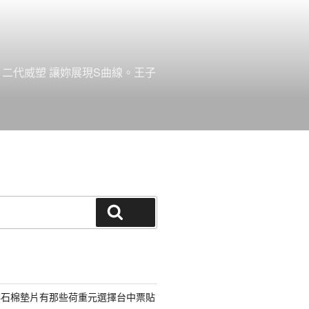
。二代威塑 讓妳展現S曲線。王子
搜尋
非石棉墊片有那些荷重元選擇台中票貼