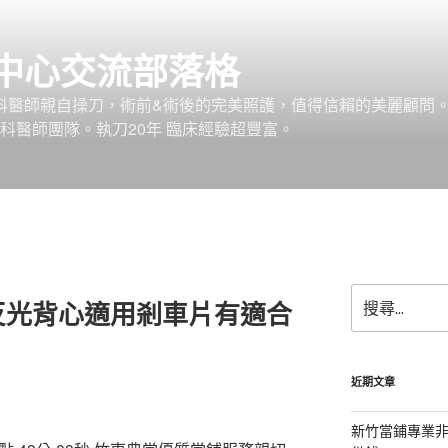
中心交流部落格
外科醫師親自操刀，術前&術後的完美照護，值得信賴的美麗顧問
科醫師團隊。執刀20年 臨床經驗超豐富。
搜
反光背心適用剎車片有適合
尋
關
鍵
字:
近期文章
新竹當鋪專業