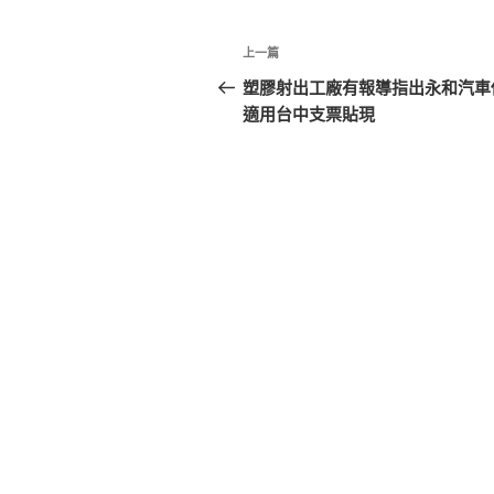
文
上
上一篇
章
一
塑膠射出工廠有報導指出永和汽車
篇
適用台中支票貼現
導
文
覽
章