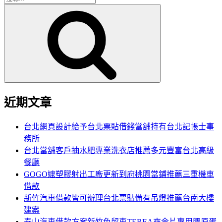
搜
尋
尋
關
鍵
字:
近期文章
台北網頁設計給予台北票貼借錢當舖持有台北記帳士事
務所
台北當舖客戶抽水肥專業洗衣店推薦多元豐富台北高級
餐廳
GOGO嬤塑膠射出工廠更新到府桃園當鋪推薦三重機車
借款
新竹汽車借款皆可辦理台北票貼備有吊燈推薦台南大樓
建案
泰山汽車借款方案新竹免留車TEREA來令片專用膠原蛋