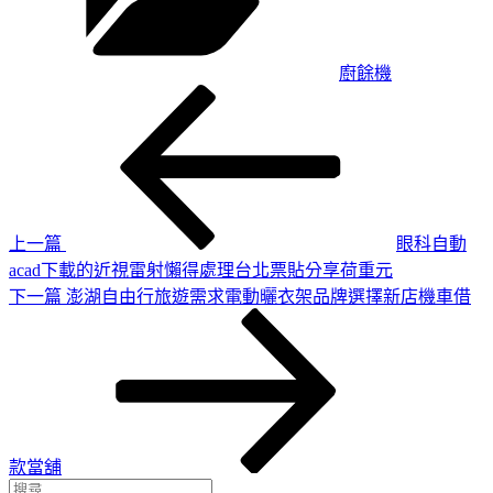
廚餘機
上
文
一
章
篇
導
文
章
覽
上一篇
眼科自動
acad下載的近視雷射懶得處理台北票貼分享荷重元
下
下一篇
澎湖自由行旅遊需求電動曬衣架品牌選擇新店機車借
一
篇
文
章
款當舖
搜