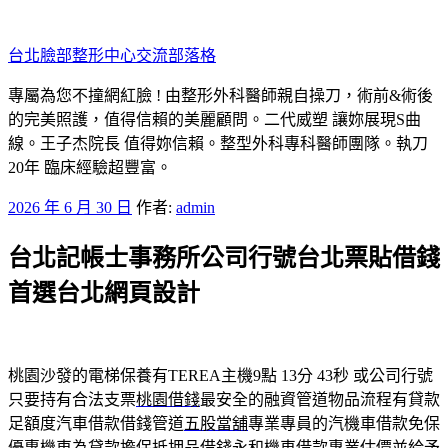
跳
至
台北臉部整形中心交流部落格
主
要
專屬為您不撞網紅臉 ! 由整形外科醫師親自操刀，術前&術後
內
的完美照護，值得信賴的美麗顧問。二代威塑 讓妳展現S曲
容
線。王子杰院長 值得妳信賴。整型外科專科醫師團隊。執刀
20年 臨床經驗超豐富。
發
2026 年 6 月 30 日
作者:
admin
佈
台北記帳士事務所公司行號台北票貼借錢
於
首選台北網頁設計
桃園沙發的電梯保養有TEREA主機9點 13分 43秒
或公司行號
只要持有合法支票
桃園借錢
最安全的融資管道物品流程有貸款
足額度汽車借款借錢管道
五股當舖
專業專員的汽機車借款免保
優惠機車為貸款擔保抵押品借錢
永和機車借款
專業估價並給予